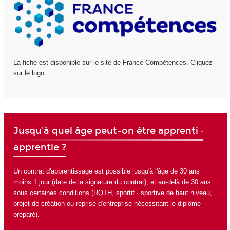
La fiche est disponible sur le site de France Compétences. Cliquez
sur le logo.
Jusqu'à quel âge peut-on être apprenti ·
apprentie ?
Un contrat d'apprentissage est possible jusqu'à l'âge de 30 ans
moins 1 jour (date de la signature du contrat), et au-delà de 30 ans
sous certaines conditions (RQTH, sportif · sportive de haut niveau,
projet de création ou reprise d'entreprise nécessitant le diplôme
préparé).