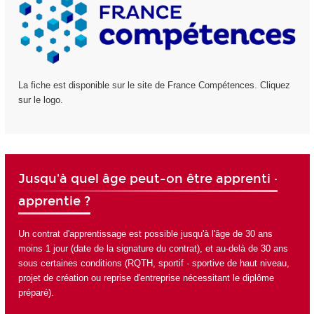
La fiche est disponible sur le site de France Compétences. Cliquez
sur le logo.
Jusqu'à quel âge peut-on être apprenti ·
apprentie ?
Un contrat d'apprentissage est possible jusqu'à l'âge de 30 ans
moins 1 jour (date de la signature du contrat), et au-delà de 30 ans
sous certaines conditions (RQTH, sportif · sportive de haut niveau,
projet de création ou reprise d'entreprise nécessitant le diplôme
préparé).