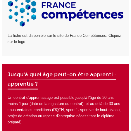
La fiche est disponible sur le site de France Compétences. Cliquez
sur le logo.
Jusqu'à quel âge peut-on être apprenti ·
apprentie ?
Un contrat d'apprentissage est possible jusqu'à l'âge de 30 ans
moins 1 jour (date de la signature du contrat), et au-delà de 30 ans
sous certaines conditions (RQTH, sportif · sportive de haut niveau,
projet de création ou reprise d'entreprise nécessitant le diplôme
préparé).