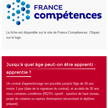
La fiche est disponible sur le site de France Compétences. Cliquez
sur le logo.
Jusqu'à quel âge peut-on être apprenti ·
apprentie ?
Un contrat d'apprentissage est possible jusqu'à l'âge de 30 ans
moins 1 jour (date de la signature du contrat), et au-delà de 30 ans
sous certaines conditions (RQTH, sportif · sportive de haut niveau,
projet de création ou reprise d'entreprise nécessitant le diplôme
préparé).