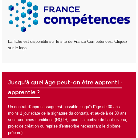
La fiche est disponible sur le site de France Compétences. Cliquez
sur le logo.
Jusqu'à quel âge peut-on être apprenti ·
apprentie ?
Un contrat d'apprentissage est possible jusqu'à l'âge de 30 ans
moins 1 jour (date de la signature du contrat), et au-delà de 30 ans
sous certaines conditions (RQTH, sportif · sportive de haut niveau,
projet de création ou reprise d'entreprise nécessitant le diplôme
préparé).