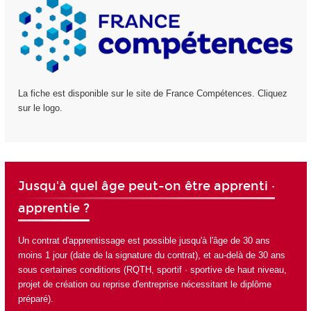
La fiche est disponible sur le site de France Compétences. Cliquez
sur le logo.
Jusqu'à quel âge peut-on être apprenti ·
apprentie ?
Un contrat d'apprentissage est possible jusqu'à l'âge de 30 ans
moins 1 jour (date de la signature du contrat), et au-delà de 30 ans
sous certaines conditions (RQTH, sportif · sportive de haut niveau,
projet de création ou reprise d'entreprise nécessitant le diplôme
préparé).