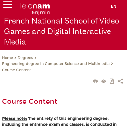
EN
French National School of Video
Games and Digital Interactive
Media
Degrees
Home
Engineering degree in Computer Science and Multimedia
Course Content
Course Content
Please note:
The entirety of this engineering degree,
including the entrance exam and classes, is conducted in