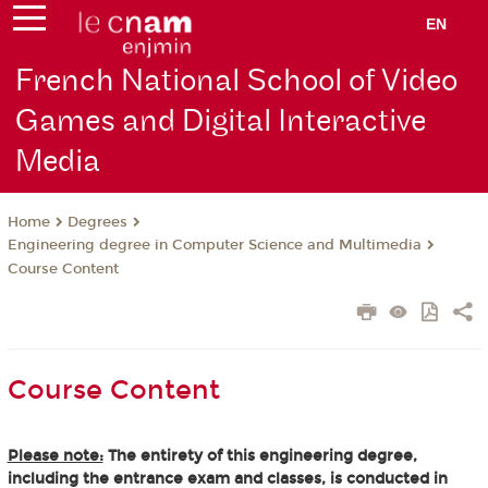
EN
French National School of Video
Games and Digital Interactive
Media
Degrees
Home
Engineering degree in Computer Science and Multimedia
Course Content
Course Content
Please note:
The entirety of this engineering degree,
including the entrance exam and classes, is conducted in