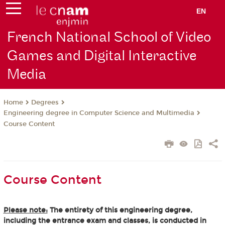
EN
French National School of Video
Games and Digital Interactive
Media
Degrees
Home
Engineering degree in Computer Science and Multimedia
Course Content
Course Content
Please note:
The entirety of this engineering degree,
including the entrance exam and classes, is conducted in