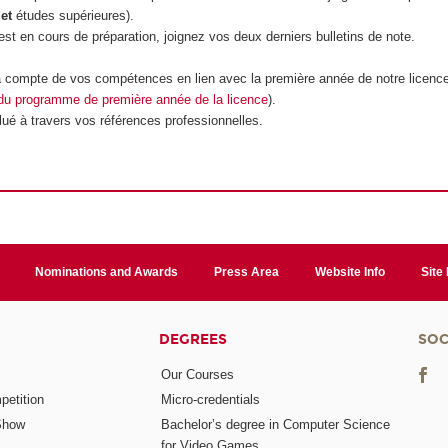
t
et
études supérieures).
est en cours de préparation, joignez vos deux derniers bulletins de note.
ra compte de vos compétences en lien avec la première année de notre licenc
 du programme de première année de la licence
).
lué à travers vos références professionnelles.
Nominations and Awards
Press Area
Website Info
Site
DEGREES
SOC
Our Courses
etition
Micro-credentials
Show
Bachelor’s degree in Computer Science
for Video Games