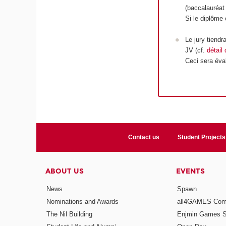
(baccalauréa
Si le diplôme 
Le jury tiend
JV (cf.
détail
Ceci sera éva
Contact us
Student Projects
ABOUT US
EVENTS
News
Spawn
Nominations and Awards
all4GAMES Comp
The Nil Building
Enjmin Games 