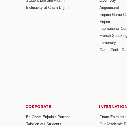
Student Life and Alumni
Open Day
Inclusivity at Cnam-Enjmin
Angouniarof
Enjmin Game Co
Enjam
International Co
French-Speaking
Immersity
Game Conf - Ga
CORPORATE
INTERNATIO
Be Cnam-Enjmin's Partner
Cnam-Enjmin's In
Take on our Students
Our Academic Pa