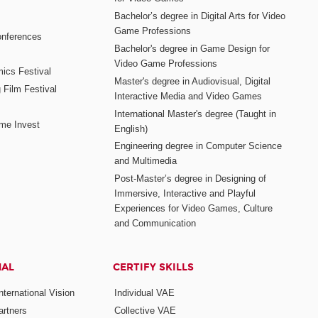
Bachelor’s degree in Digital Arts for Video
Game Professions
nferences
Bachelor's degree in Game Design for
Video Game Professions
mics Festival
Master's degree in Audiovisual, Digital
 Film Festival
Interactive Media and Video Games
International Master's degree (Taught in
me Invest
English)
Engineering degree in Computer Science
and Multimedia
Post-Master’s degree in Designing of
Immersive, Interactive and Playful
Experiences for Video Games, Culture
and Communication
NAL
CERTIFY SKILLS
ternational Vision
Individual VAE
rtners
Collective VAE