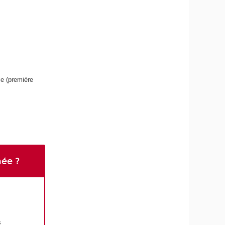
le (première
née ?
s