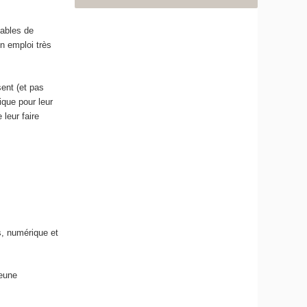
pables de
n emploi très
sent (et pas
que pour leur
leur faire
s, numérique et
jeune