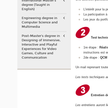
International Master's
degree (Taught in
English)
L'intérêt pour la
La participation 
Engineering degree in
Les jeux du portf
Computer Science and
Multimedia
Post-Master’s degree in
Test techn
Designing of Immersive,
Interactive and Playful
1re étape :
Réali
Experiences for Video
instructions est 
Games, Culture and
Communication
2de étape :
QCM 
Un mail reprenant toute
Les tests techniques au
Entretien d
Les entretiens auront l