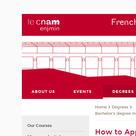
French
ABOUT US
EVENTS
DEGREES
Degrees
Home
Bachelor’s degree i
Our Courses
How to App