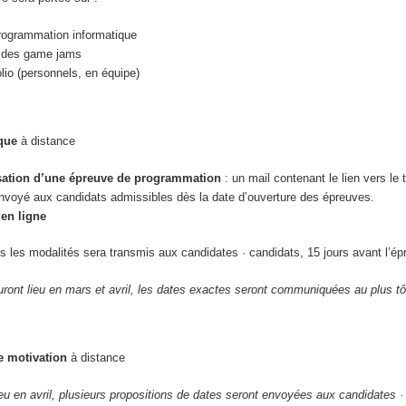
 programmation informatique
à des game jams
olio (personnels, en équipe)
ique
à distance
sation d’une épreuve de programmation
: un mail contenant le lien vers le t
envoyé aux candidats admissibles dès la date d’ouverture des épreuves.
en ligne
s les modalités sera transmis aux candidates · candidats, 15 jours avant l’ép
ront lieu en mars et avril, les dates exactes seront communiquées au plus tô
e motivation
à distance
ieu en avril, plusieurs propositions de dates seront envoyées aux candidates ·