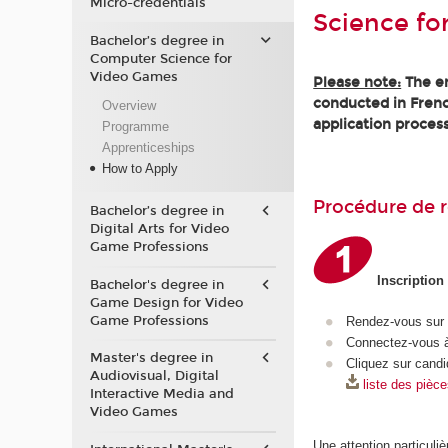
Micro-credentials
Science fo
Bachelor’s degree in
Computer Science for
Video Games
Please note:
The en
conducted in Frenc
Overview
application process
Programme
Apprenticeships
How to Apply
Procédure de r
Bachelor’s degree in
Digital Arts for Video
Game Professions
Inscription
Bachelor's degree in
Game Design for Video
Game Professions
Rendez-vous sur
Connectez-vous à
Master's degree in
Cliquez sur candi
Audiovisual, Digital
liste des pièc
Interactive Media and
Video Games
Une attention particuliè