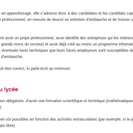
e en apprentissage, elle s’adresse donc à des candidates et les candidats ca
e professionnel, en mesure de réussir un entretien d’embauche et de trouver u
ent avoir un projet professionnel, avoir identifié des entreprises qui les intéres
grands noms du secteur) et avoir déjà créé au moins un programme informati
s éventuels tests techniques que leurs futurs employeurs sont susceptibles de 
ns d’embauche.
it être correct, lu parlé écrit au minimum.
u lycée
 non obligatoire, d’avoir une formation scientifique et technique (mathématique
).
ien sûr possibles en fonction des activités extrascolaires (par exemple, si le 
s libre).