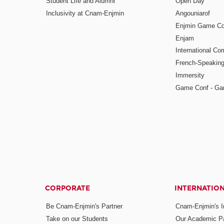
Student Life and Alumni
Open Day
Inclusivity at Cnam-Enjmin
Angouniarof
Enjmin Game Co
Enjam
International Co
French-Speaking
Immersity
Game Conf - Ga
CORPORATE
INTERNATIO
Be Cnam-Enjmin's Partner
Cnam-Enjmin's In
Take on our Students
Our Academic Pa