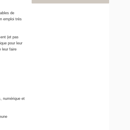
pables de
n emploi très
sent (et pas
que pour leur
leur faire
s, numérique et
jeune