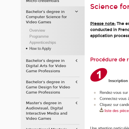
Micro-credentials
Science fo
Bachelor’s degree in
Computer Science for
Video Games
Please note:
The en
conducted in Frenc
Overview
application process
Programme
Apprenticeships
How to Apply
Procédure de r
Bachelor’s degree in
Digital Arts for Video
Game Professions
Inscription
Bachelor's degree in
Game Design for Video
Game Professions
Rendez-vous sur
Connectez-vous à
Master's degree in
Cliquez sur candi
Audiovisual, Digital
liste des pièc
Interactive Media and
Video Games
Une attention particuliè