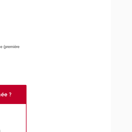
le (première
née ?
s