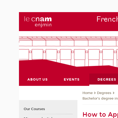
French
ABOUT US
EVENTS
DEGREES
Degrees
Home
Bachelor’s degree i
Our Courses
How to App