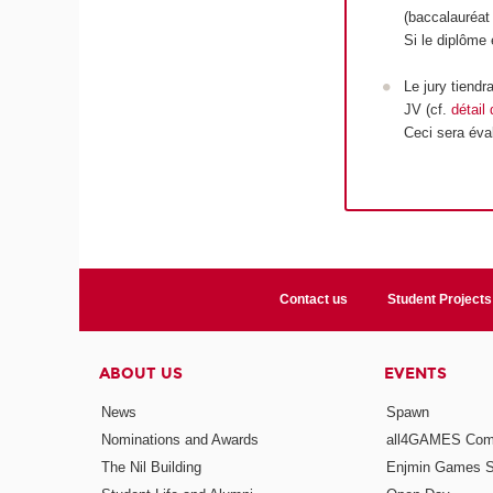
(baccalauréa
Si le diplôme 
Le jury tiend
JV (cf.
détail
Ceci sera éva
Contact us
Student Projects
ABOUT US
EVENTS
News
Spawn
Nominations and Awards
all4GAMES Comp
The Nil Building
Enjmin Games 