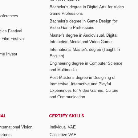
Bachelor’s degree in Digital Arts for Video
Game Professions
nferences
Bachelor's degree in Game Design for
Video Game Professions
mics Festival
Master's degree in Audiovisual, Digital
 Film Festival
Interactive Media and Video Games
International Master's degree (Taught in
me Invest
English)
Engineering degree in Computer Science
and Multimedia
Post-Master’s degree in Designing of
Immersive, Interactive and Playful
Experiences for Video Games, Culture
and Communication
NAL
CERTIFY SKILLS
ternational Vision
Individual VAE
rtners
Collective VAE