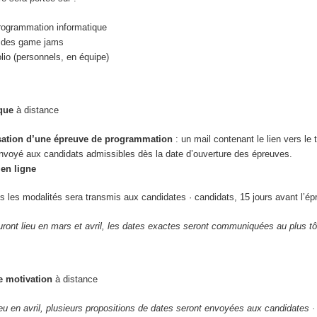
 programmation informatique
à des game jams
olio (personnels, en équipe)
ique
à distance
sation d’une épreuve de programmation
: un mail contenant le lien vers le t
envoyé aux candidats admissibles dès la date d’ouverture des épreuves.
en ligne
s les modalités sera transmis aux candidates · candidats, 15 jours avant l’ép
ront lieu en mars et avril, les dates exactes seront communiquées au plus tô
e motivation
à distance
ieu en avril, plusieurs propositions de dates seront envoyées aux candidates ·