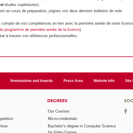
t
et
études supérieures).
est en cours de préparation, joignez vos deux derniers bulletins de note.
ra compte de vos compétences en lien avec la première année de notre licenc
 du programme de première année de la licence
).
lué à travers vos références professionnelles.
Nominations and Awards
Press Area
Website Info
Site
DEGREES
SOC
Our Courses
etition
Micro-credentials
Show
Bachelor’s degree in Computer Science
for Video Games