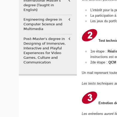
International Master's
degree (Taught in
English)
L'intérêt pour la
La participation 
Engineering degree in
Les jeux du portf
Computer Science and
Multimedia
Post-Master’s degree in
Test techn
Designing of Immersive,
Interactive and Playful
1re étape :
Réali
Experiences for Video
instructions est 
Games, Culture and
Communication
2de étape :
QCM 
Un mail reprenant toute
Les tests techniques au
Entretien d
Les entretiens auront l