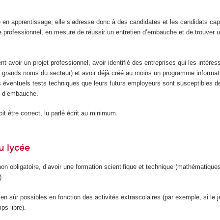
e en apprentissage, elle s’adresse donc à des candidates et les candidats ca
e professionnel, en mesure de réussir un entretien d’embauche et de trouver u
ent avoir un projet professionnel, avoir identifié des entreprises qui les intéres
grands noms du secteur) et avoir déjà créé au moins un programme informati
s éventuels tests techniques que leurs futurs employeurs sont susceptibles de 
ns d’embauche.
it être correct, lu parlé écrit au minimum.
u lycée
 non obligatoire, d’avoir une formation scientifique et technique (mathématique
).
ien sûr possibles en fonction des activités extrascolaires (par exemple, si le 
s libre).