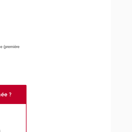
le (première
née ?
s