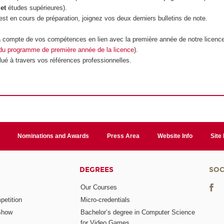
t
et
études supérieures).
est en cours de préparation, joignez vos deux derniers bulletins de note.
ra compte de vos compétences en lien avec la première année de notre licenc
 du programme de première année de la licence
).
lué à travers vos références professionnelles.
Nominations and Awards
Press Area
Website Info
Site
DEGREES
SOC
Our Courses
etition
Micro-credentials
Show
Bachelor’s degree in Computer Science
for Video Games