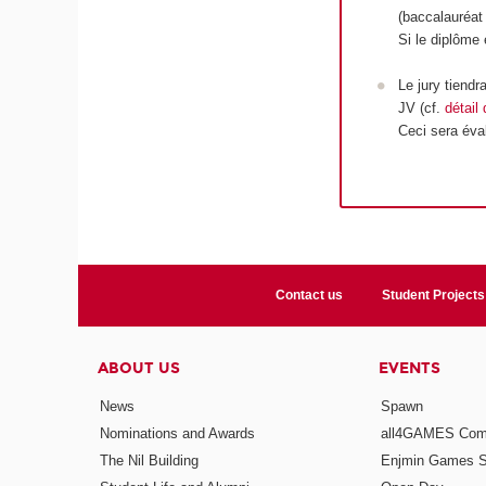
(baccalauréa
Si le diplôme 
Le jury tiend
JV (cf.
détail
Ceci sera éva
Contact us
Student Projects
ABOUT US
EVENTS
News
Spawn
Nominations and Awards
all4GAMES Comp
The Nil Building
Enjmin Games 