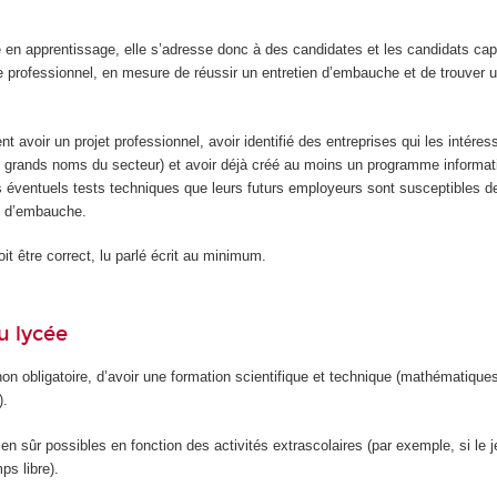
e en apprentissage, elle s’adresse donc à des candidates et les candidats ca
e professionnel, en mesure de réussir un entretien d’embauche et de trouver u
ent avoir un projet professionnel, avoir identifié des entreprises qui les intéres
grands noms du secteur) et avoir déjà créé au moins un programme informati
s éventuels tests techniques que leurs futurs employeurs sont susceptibles de 
ns d’embauche.
it être correct, lu parlé écrit au minimum.
u lycée
 non obligatoire, d’avoir une formation scientifique et technique (mathématique
).
ien sûr possibles en fonction des activités extrascolaires (par exemple, si le 
s libre).