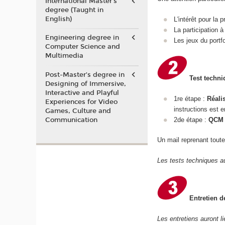
International Master's
degree (Taught in
English)
L'intérêt pour la
La participation 
Engineering degree in
Les jeux du portf
Computer Science and
Multimedia
Post-Master’s degree in
Test techn
Designing of Immersive,
Interactive and Playful
1re étape :
Réali
Experiences for Video
instructions est 
Games, Culture and
Communication
2de étape :
QCM 
Un mail reprenant toute
Les tests techniques au
Entretien d
Les entretiens auront l