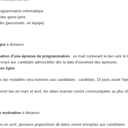
 programmation informatique
à des game jams
olio (personnels, en équipe)
ique
à distance
sation d’une épreuve de programmation
: un mail contenant le lien vers le t
envoyé aux candidats admissibles dès la date d’ouverture des épreuves.
en ligne
s les modalités sera transmis aux candidates · candidats, 15 jours avant l’ép
ront lieu en mars et avril, les dates exactes seront communiquées au plus tô
e motivation
à distance
ieu en avril, plusieurs propositions de dates seront envoyées aux candidates ·