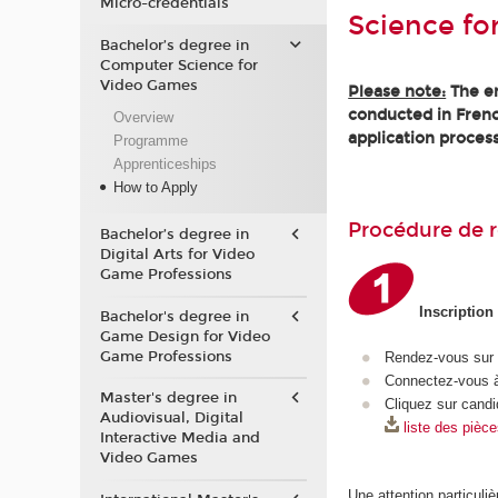
Micro-credentials
Science fo
Bachelor’s degree in
Computer Science for
Video Games
Please note:
The en
conducted in Frenc
Overview
application process
Programme
Apprenticeships
How to Apply
Procédure de r
Bachelor’s degree in
Digital Arts for Video
Game Professions
Inscription
Bachelor's degree in
Game Design for Video
Game Professions
Rendez-vous sur
Connectez-vous à
Master's degree in
Cliquez sur candi
Audiovisual, Digital
liste des pièc
Interactive Media and
Video Games
Une attention particuliè