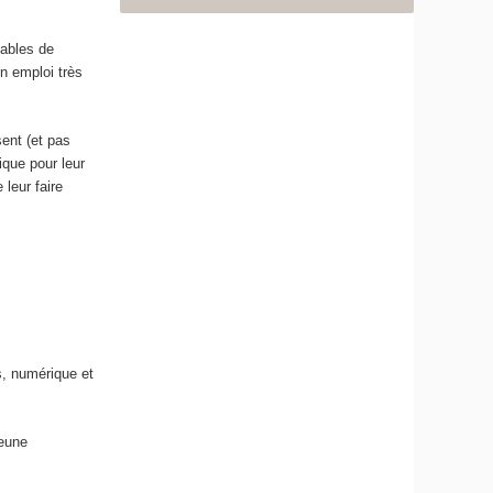
pables de
n emploi très
sent (et pas
que pour leur
leur faire
s, numérique et
jeune