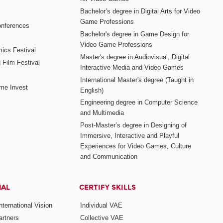
Bachelor’s degree in Digital Arts for Video
Game Professions
nferences
Bachelor's degree in Game Design for
Video Game Professions
mics Festival
Master's degree in Audiovisual, Digital
 Film Festival
Interactive Media and Video Games
International Master's degree (Taught in
me Invest
English)
Engineering degree in Computer Science
and Multimedia
Post-Master’s degree in Designing of
Immersive, Interactive and Playful
Experiences for Video Games, Culture
and Communication
NAL
CERTIFY SKILLS
ternational Vision
Individual VAE
rtners
Collective VAE