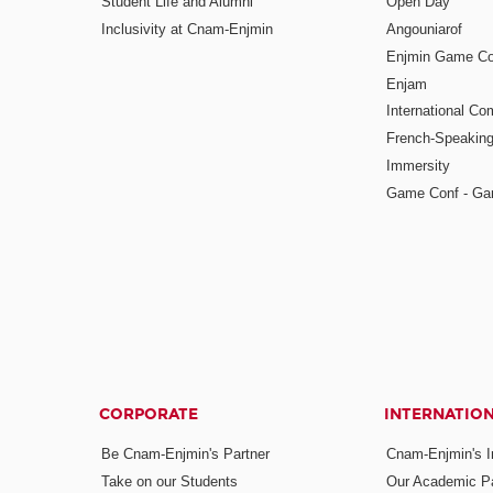
Student Life and Alumni
Open Day
Inclusivity at Cnam-Enjmin
Angouniarof
Enjmin Game Co
Enjam
International Co
French-Speaking
Immersity
Game Conf - Ga
CORPORATE
INTERNATIO
Be Cnam-Enjmin's Partner
Cnam-Enjmin's In
Take on our Students
Our Academic Pa