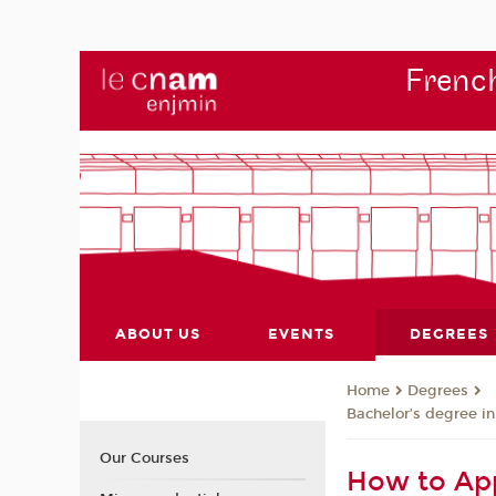
French
ABOUT US
EVENTS
DEGREES
Degrees
Home
Bachelor’s degree i
Our Courses
How to App