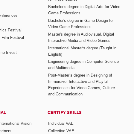
Bachelor’s degree in Digital Arts for Video
Game Professions
nferences
Bachelor's degree in Game Design for
Video Game Professions
mics Festival
Master's degree in Audiovisual, Digital
 Film Festival
Interactive Media and Video Games
International Master's degree (Taught in
me Invest
English)
Engineering degree in Computer Science
and Multimedia
Post-Master’s degree in Designing of
Immersive, Interactive and Playful
Experiences for Video Games, Culture
and Communication
NAL
CERTIFY SKILLS
ternational Vision
Individual VAE
rtners
Collective VAE