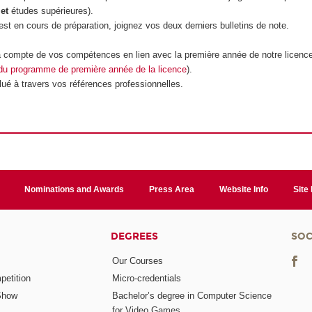
t
et
études supérieures).
est en cours de préparation, joignez vos deux derniers bulletins de note.
ra compte de vos compétences en lien avec la première année de notre licenc
 du programme de première année de la licence
).
lué à travers vos références professionnelles.
Nominations and Awards
Press Area
Website Info
Site
DEGREES
SOC
Our Courses
etition
Micro-credentials
Show
Bachelor’s degree in Computer Science
for Video Games