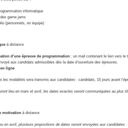
 programmation informatique
à des game jams
olio (personnels, en équipe)
ique
à distance
sation d’une épreuve de programmation
: un mail contenant le lien vers le t
envoyé aux candidats admissibles dès la date d’ouverture des épreuves.
en ligne
s les modalités sera transmis aux candidates · candidats, 15 jours avant l’ép
ront lieu en mars et avril, les dates exactes seront communiquées au plus tô
e motivation
à distance
ieu en avril, plusieurs propositions de dates seront envoyées aux candidates ·