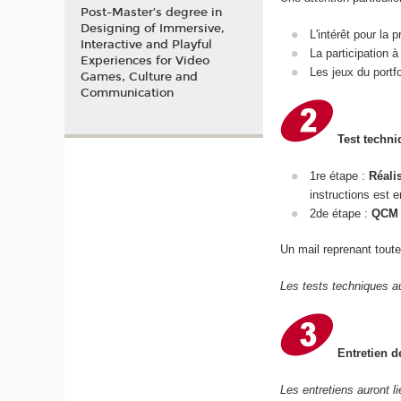
Post-Master’s degree in
Designing of Immersive,
L'intérêt pour la
Interactive and Playful
La participation 
Experiences for Video
Les jeux du portf
Games, Culture and
Communication
Test techn
1re étape :
Réali
instructions est 
2de étape :
QCM 
Un mail reprenant toute
Les tests techniques au
Entretien d
Les entretiens auront l