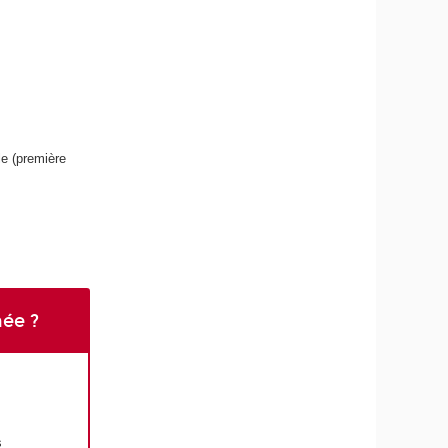
le (première
née ?
s