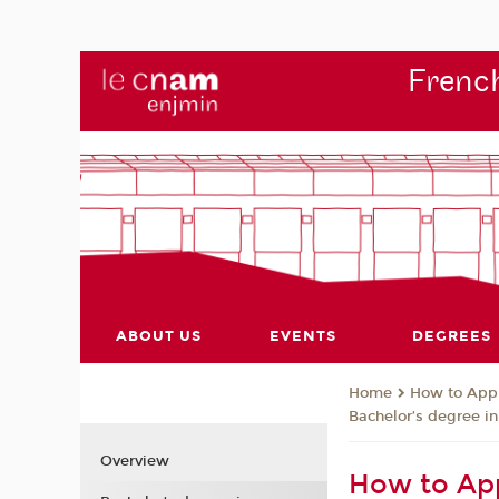
French
ABOUT US
EVENTS
DEGREES
How to App
Home
Bachelor’s degree i
Overview
How to App