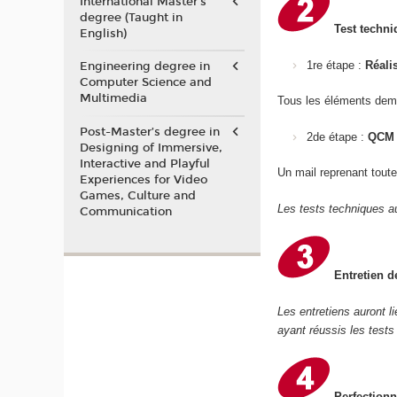
International Master's
degree (Taught in
Test techni
English)
1re étape :
Réali
Engineering degree in
Computer Science and
Multimedia
Tous les éléments dem
Post-Master’s degree in
2de étape :
QCM 
Designing of Immersive,
Interactive and Playful
Un mail reprenant toute
Experiences for Video
Games, Culture and
Les tests techniques au
Communication
Entretien d
Les entretiens auront l
ayant réussis les tests
Perfectionn