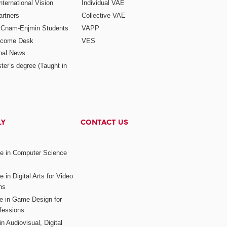
ternational Vision
Individual VAE
rtners
Collective VAE
r Cnam-Enjmin Students
VAPP
elcome Desk
VES
onal News
ter’s degree (Taught in
LY
CONTACT US
ee in Computer Science
s
 in Digital Arts for Video
ns
ee in Game Design for
fessions
n Audiovisual, Digital