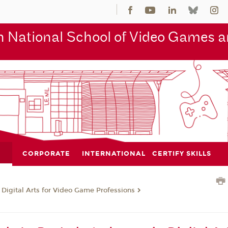
 National School of Video Games an
CORPORATE
INTERNATIONAL
CERTIFY SKILLS
 Digital Arts for Video Game Professions