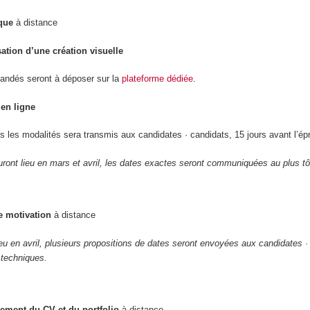
que
à distance
sation d’une création visuelle
andés seront à déposer sur la
plateforme dédiée
.
en ligne
s les modalités sera transmis aux candidates · candidats, 15 jours avant l’ép
ront lieu en mars et avril, les dates exactes seront communiquées au plus tô
e motivation
à distance
ieu en avril, plusieurs propositions de dates seront envoyées aux candidates ·
 techniques.
ement du CV et du portfolio
à distance