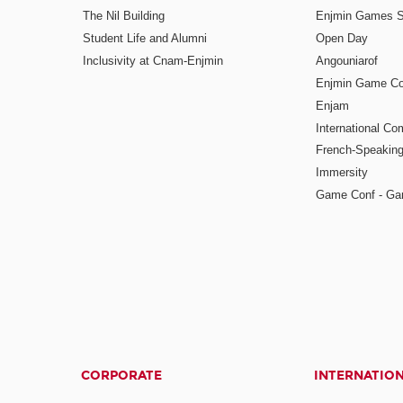
The Nil Building
Enjmin Games 
Student Life and Alumni
Open Day
Inclusivity at Cnam-Enjmin
Angouniarof
Enjmin Game Co
Enjam
International Co
French-Speaking
Immersity
Game Conf - Ga
CORPORATE
INTERNATIO