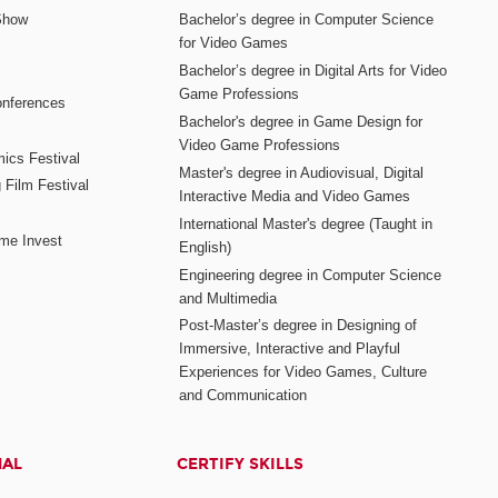
Show
Bachelor’s degree in Computer Science
for Video Games
Bachelor’s degree in Digital Arts for Video
Game Professions
nferences
Bachelor's degree in Game Design for
Video Game Professions
mics Festival
Master's degree in Audiovisual, Digital
 Film Festival
Interactive Media and Video Games
International Master's degree (Taught in
me Invest
English)
Engineering degree in Computer Science
and Multimedia
Post-Master’s degree in Designing of
Immersive, Interactive and Playful
Experiences for Video Games, Culture
and Communication
NAL
CERTIFY SKILLS