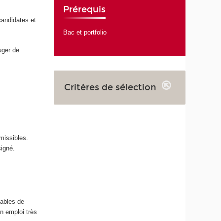
Prérequis
candidates et
Bac et portfolio
uger de
Critères de sélection
missibles.
signé.
pables de
n emploi très