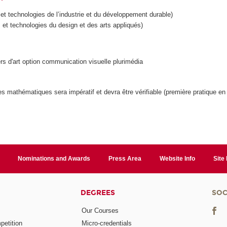
t technologies de l’industrie et du développement durable)
t technologies du design et des arts appliqués)
ers d'art option communication visuelle plurimédia
t les mathématiques sera impératif et devra être vérifiable (première pratique e
Nominations and Awards
Press Area
Website Info
Site
DEGREES
SOC
Our Courses
etition
Micro-credentials