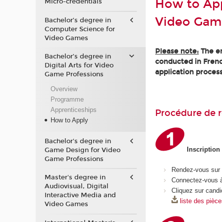
How to Appl
Micro-credentials
Video Gam
Bachelor’s degree in
Computer Science for
Video Games
Please note:
The en
Bachelor’s degree in
conducted in Frenc
Digital Arts for Video
application process
Game Professions
Overview
Programme
Apprenticeships
Procédure de r
How to Apply
Bachelor's degree in
Inscription
Game Design for Video
Game Professions
Rendez-vous sur
Master's degree in
Connectez-vous à
Audiovisual, Digital
Cliquez sur candi
Interactive Media and
liste des pièc
Video Games