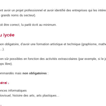
ent avoir un projet professionnel et avoir identifié des entreprises qui les intér
 grands noms du secteur).
it être correct, lu parlé écrit au minimum.
u lycée
 non obligatoire, d’avoir une formation artistique et technique (graphisme, mat
..).
ien sûr possibles en fonction des activités extrascolaires (par exemple, si le 
s libre).
ecommandés mais
non obligatoires
:
éral :
ences informatiques
ovisuel, histoire des arts, arts plastiques...
: