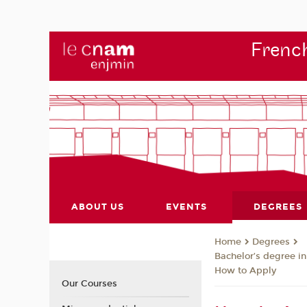
French
ABOUT US
EVENTS
DEGREES
Degrees
Home
Bachelor’s degree in
How to Apply
Our Courses