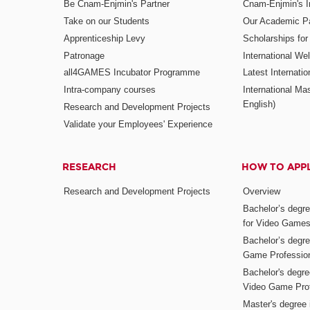
Be Cnam-Enjmin's Partner
Cnam-Enjmin's In
Take on our Students
Our Academic Pa
Apprenticeship Levy
Scholarships fo
Patronage
International W
all4GAMES Incubator Programme
Latest Internati
Intra-company courses
International Mas
English)
Research and Development Projects
Validate your Employees' Experience
RESEARCH
HOW TO APP
Research and Development Projects
Overview
Bachelor’s degr
for Video Game
Bachelor’s degree
Game Professio
Bachelor's degr
Video Game Pro
Master's degree i