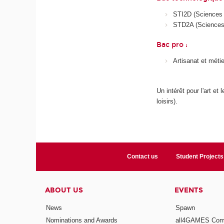
STI2D (Sciences e
STD2A (Sciences e
Bac pro :
Artisanat et méti
Un intérêt pour l'art e
loisirs).
Contact us
Student Projects
ABOUT US
EVENTS
News
Spawn
Nominations and Awards
all4GAMES Comp