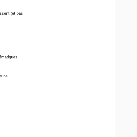
essent (et pas
hématiques,
jeune