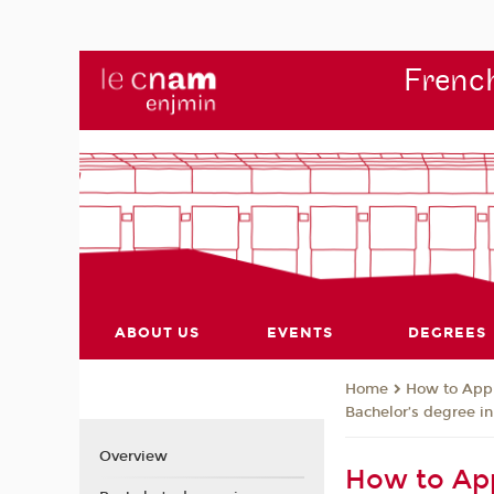
French
ABOUT US
EVENTS
DEGREES
How to App
Home
Bachelor’s degree in
Overview
How to Appl