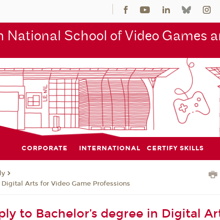
 National School of Video Games an
CORPORATE
INTERNATIONAL
CERTIFY SKILLS
ly
 Digital Arts for Video Game Professions
y to Bachelor’s degree in Digital Art