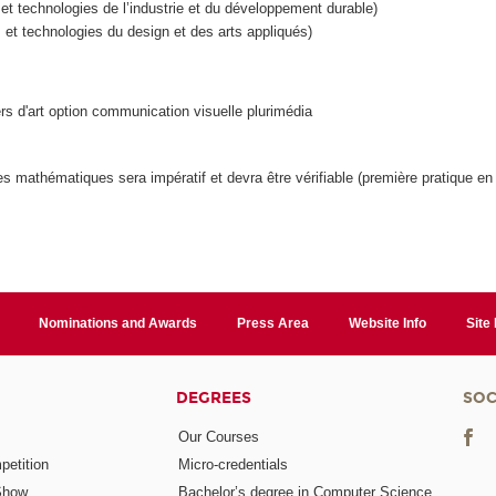
t technologies de l’industrie et du développement durable)
t technologies du design et des arts appliqués)
ers d'art option communication visuelle plurimédia
t les mathématiques sera impératif et devra être vérifiable (première pratique e
Nominations and Awards
Press Area
Website Info
Site
DEGREES
SOC
Our Courses
etition
Micro-credentials
Show
Bachelor’s degree in Computer Science