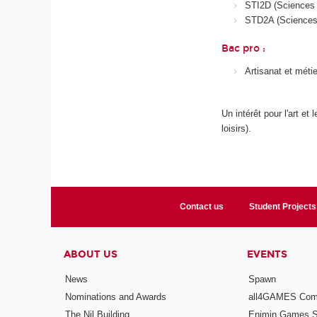
STI2D (Sciences e
STD2A (Sciences e
Bac pro :
Artisanat et méti
Un intérêt pour l'art e
loisirs).
Contact us
Student Projects
ABOUT US
EVENTS
News
Spawn
Nominations and Awards
all4GAMES Comp
The Nil Building
Enjmin Games 