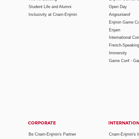
Student Life and Alumni
Open Day
Inclusivity at Cnam-Enjmin
Angouniarof
Enjmin Game Co
Enjam
International Co
French-Speaking
Immersity
Game Conf - Ga
CORPORATE
INTERNATIO
Be Cnam-Enjmin's Partner
Cnam-Enjmin's In