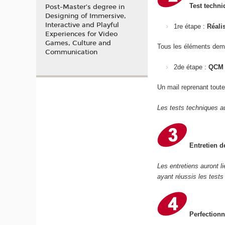
Test techni
Post-Master’s degree in
Designing of Immersive,
Interactive and Playful
1re étape :
Réali
Experiences for Video
Games, Culture and
Tous les éléments dem
Communication
2de étape :
QCM 
Un mail reprenant toute
Les tests techniques au
Entretien d
Les entretiens auront l
ayant réussis les tests
Perfectionn