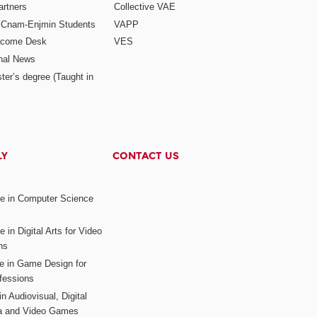
rtners
Collective VAE
r Cnam-Enjmin Students
VAPP
elcome Desk
VES
onal News
ter’s degree (Taught in
LY
CONTACT US
ee in Computer Science
s
 in Digital Arts for Video
ns
ee in Game Design for
fessions
n Audiovisual, Digital
ia and Video Games