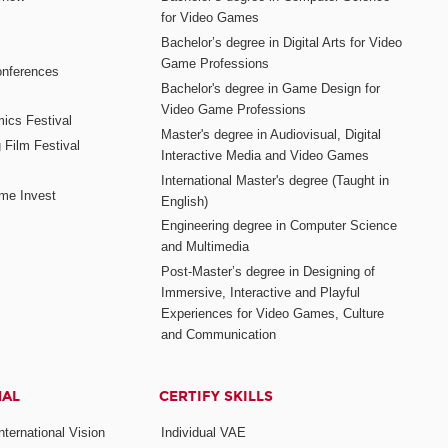
for Video Games
Bachelor’s degree in Digital Arts for Video
Game Professions
nferences
Bachelor's degree in Game Design for
Video Game Professions
mics Festival
Master's degree in Audiovisual, Digital
 Film Festival
Interactive Media and Video Games
International Master's degree (Taught in
me Invest
English)
Engineering degree in Computer Science
and Multimedia
Post-Master’s degree in Designing of
Immersive, Interactive and Playful
Experiences for Video Games, Culture
and Communication
NAL
CERTIFY SKILLS
ternational Vision
Individual VAE