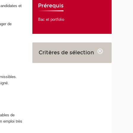
Prérequis
candidates et
Bac et portfolio
uger de
Critères de sélection
missibles.
signé.
pables de
n emploi très