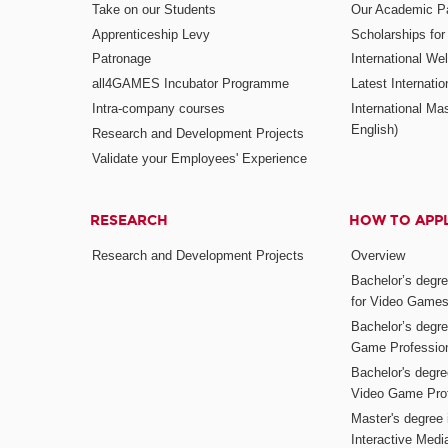
Take on our Students
Our Academic Pa
Apprenticeship Levy
Scholarships fo
Patronage
International W
all4GAMES Incubator Programme
Latest Internati
Intra-company courses
International Mas
English)
Research and Development Projects
Validate your Employees' Experience
RESEARCH
HOW TO APP
Research and Development Projects
Overview
Bachelor’s degr
for Video Game
Bachelor’s degree
Game Professio
Bachelor's degr
Video Game Pro
Master's degree i
Interactive Med