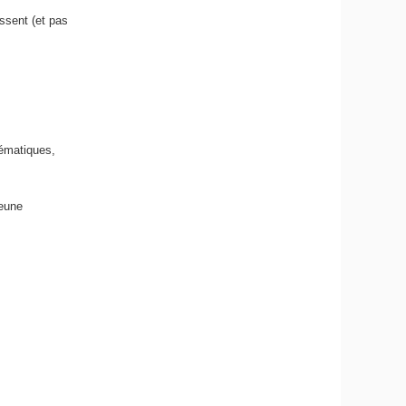
essent (et pas
hématiques,
jeune