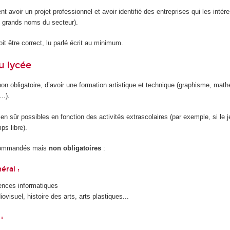
ent avoir un projet professionnel et avoir identifié des entreprises qui les intér
 grands noms du secteur).
it être correct, lu parlé écrit au minimum.
u lycée
 non obligatoire, d’avoir une formation artistique et technique (graphisme, mat
..).
ien sûr possibles en fonction des activités extrascolaires (par exemple, si le 
s libre).
ecommandés mais
non obligatoires
:
éral :
ences informatiques
ovisuel, histoire des arts, arts plastiques...
: