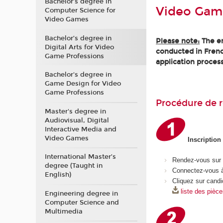
Bachelor’s degree in
Video Gam
Computer Science for
Video Games
Bachelor’s degree in
Please note:
The en
Digital Arts for Video
conducted in Frenc
Game Professions
application process
Bachelor's degree in
Game Design for Video
Game Professions
Procédure de r
Master's degree in
Audiovisual, Digital
Interactive Media and
Video Games
Inscription
International Master’s
Rendez-vous sur
degree (Taught in
Connectez-vous à
English)
Cliquez sur candi
liste des pièc
Engineering degree in
Computer Science and
Multimedia