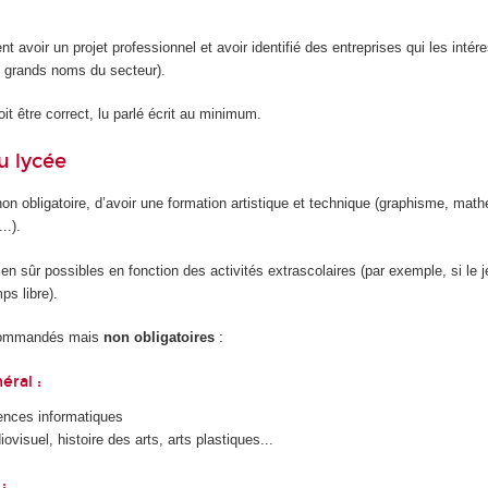
ent avoir un projet professionnel et avoir identifié des entreprises qui les intér
 grands noms du secteur).
it être correct, lu parlé écrit au minimum.
u lycée
 non obligatoire, d’avoir une formation artistique et technique (graphisme, mat
..).
ien sûr possibles en fonction des activités extrascolaires (par exemple, si le 
s libre).
ecommandés mais
non obligatoires
:
éral :
ences informatiques
ovisuel, histoire des arts, arts plastiques...
: