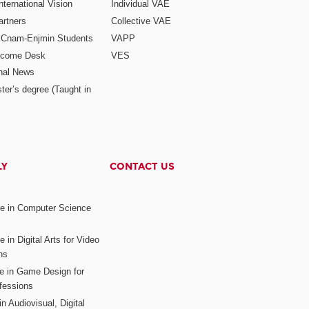
ternational Vision
Individual VAE
rtners
Collective VAE
r Cnam-Enjmin Students
VAPP
elcome Desk
VES
onal News
ter’s degree (Taught in
LY
CONTACT US
ee in Computer Science
s
 in Digital Arts for Video
ns
ee in Game Design for
fessions
n Audiovisual, Digital