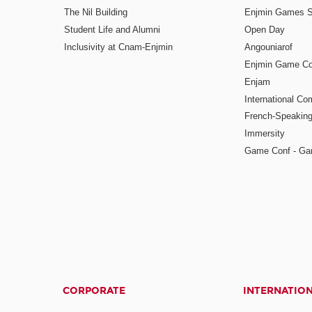
The Nil Building
Enjmin Games 
Student Life and Alumni
Open Day
Inclusivity at Cnam-Enjmin
Angouniarof
Enjmin Game Co
Enjam
International Co
French-Speaking
Immersity
Game Conf - Ga
CORPORATE
INTERNATIO