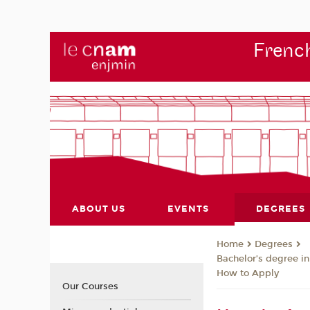
French
ABOUT US
EVENTS
DEGREES
Degrees
Home
Bachelor’s degree in
How to Apply
Our Courses