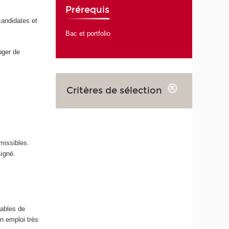
Prérequis
candidates et
Bac et portfolio
uger de
Critères de sélection
missibles.
signé.
pables de
n emploi très