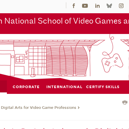
 National School of Video Games an
CORPORATE
INTERNATIONAL
CERTIFY SKILLS
 Digital Arts for Video Game Professions