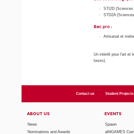
STI2D (Sciences e
STD2A (Sciences e
Bac pro :
Artisanat et méti
Un intérêt pour l'art e
loisirs).
Contact us
Student Projects
ABOUT US
EVENTS
News
Spawn
Nominations and Awards
all4GAMES Comp