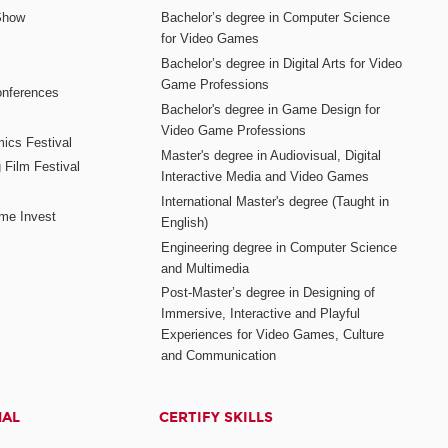
Show
Bachelor’s degree in Computer Science
for Video Games
Bachelor’s degree in Digital Arts for Video
Game Professions
nferences
Bachelor's degree in Game Design for
Video Game Professions
mics Festival
Master's degree in Audiovisual, Digital
 Film Festival
Interactive Media and Video Games
International Master's degree (Taught in
me Invest
English)
Engineering degree in Computer Science
and Multimedia
Post-Master’s degree in Designing of
Immersive, Interactive and Playful
Experiences for Video Games, Culture
and Communication
NAL
CERTIFY SKILLS