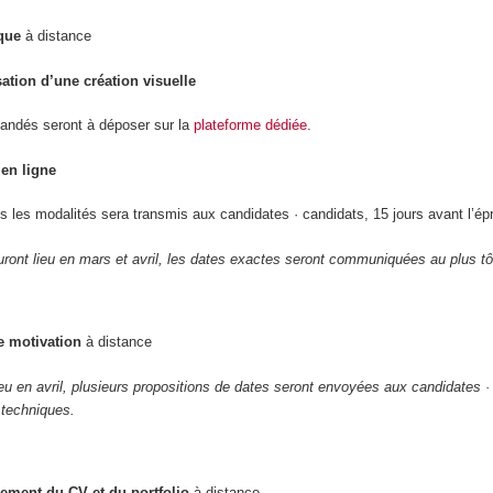
que
à distance
sation d’une création visuelle
andés seront à déposer sur la
plateforme dédiée
.
en ligne
s les modalités sera transmis aux candidates · candidats, 15 jours avant l’ép
ront lieu en mars et avril, les dates exactes seront communiquées au plus tô
e motivation
à distance
ieu en avril, plusieurs propositions de dates seront envoyées aux candidates ·
 techniques.
ement du CV et du portfolio
à distance