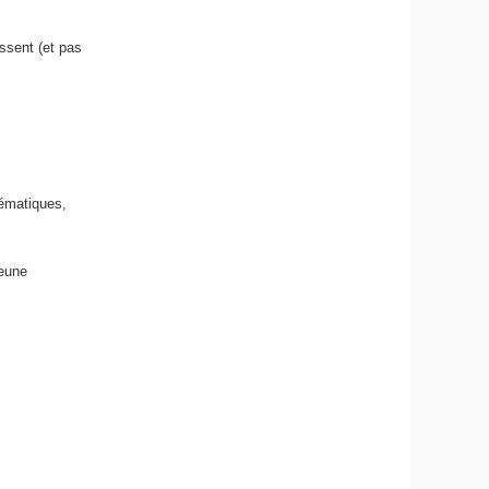
essent (et pas
hématiques,
jeune