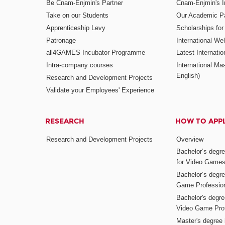
Be Cnam-Enjmin's Partner
Cnam-Enjmin's In
Take on our Students
Our Academic Pa
Apprenticeship Levy
Scholarships fo
Patronage
International W
all4GAMES Incubator Programme
Latest Internati
Intra-company courses
International Mas
English)
Research and Development Projects
Validate your Employees' Experience
RESEARCH
HOW TO APP
Research and Development Projects
Overview
Bachelor’s degr
for Video Game
Bachelor’s degree
Game Professio
Bachelor's degr
Video Game Pro
Master's degree i