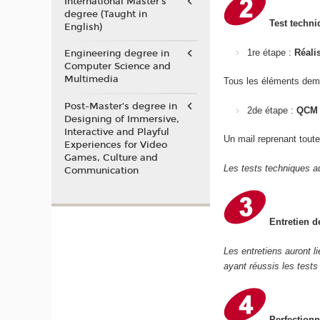
International Master's
degree (Taught in
Test techni
English)
1re étape :
Réali
Engineering degree in
Computer Science and
Multimedia
Tous les éléments dem
Post-Master’s degree in
2de étape :
QCM 
Designing of Immersive,
Interactive and Playful
Un mail reprenant toute
Experiences for Video
Games, Culture and
Les tests techniques au
Communication
Entretien d
Les entretiens auront l
ayant réussis les tests
Perfectionn