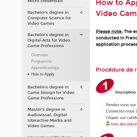
How to Appl
Micro-credentials
Video Gam
Bachelor’s degree in
Computer Science for
Video Games
Please note:
The en
Bachelor’s degree in
conducted in Frenc
Digital Arts for Video
application process
Game Professions
Overview
Programme
Apprenticeships
Procédure de r
How to Apply
Bachelor's degree in
Inscription
Game Design for Video
Game Professions
Rendez-vous sur
Master's degree in
Connectez-vous à
Audiovisual, Digital
Cliquez sur candi
Interactive Media and
liste des pièc
Video Games