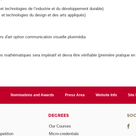
t technologies de l’industrie et du développement durable)
t technologies du design et des arts appliqués)
ers d'art option communication visuelle plurimédia
t les mathématiques sera impératif et devra être vérifiable (première pratique e
Nominations and Awards
Press Area
Website Info
Site
DEGREES
SOC
Our Courses
etition
Micro-credentials