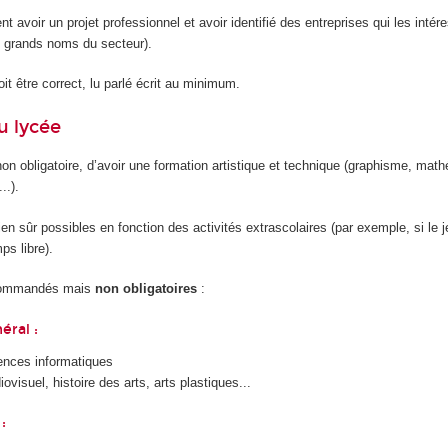
ent avoir un projet professionnel et avoir identifié des entreprises qui les intér
 grands noms du secteur).
it être correct, lu parlé écrit au minimum.
u lycée
 non obligatoire, d’avoir une formation artistique et technique (graphisme, mat
..).
ien sûr possibles en fonction des activités extrascolaires (par exemple, si le 
s libre).
ecommandés mais
non obligatoires
:
éral :
ences informatiques
ovisuel, histoire des arts, arts plastiques...
: