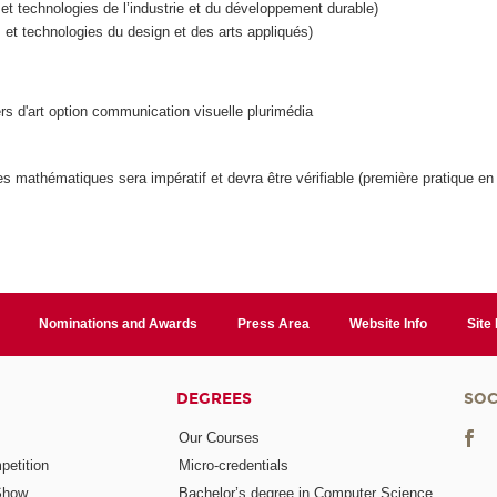
t technologies de l’industrie et du développement durable)
t technologies du design et des arts appliqués)
ers d'art option communication visuelle plurimédia
t les mathématiques sera impératif et devra être vérifiable (première pratique e
Nominations and Awards
Press Area
Website Info
Site
DEGREES
SOC
Our Courses
etition
Micro-credentials
Show
Bachelor’s degree in Computer Science