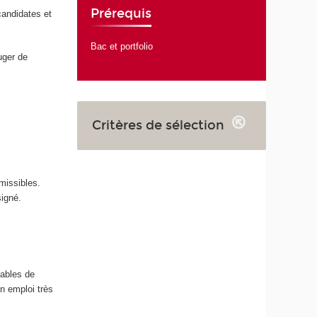
Prérequis
candidates et
Bac et portfolio
uger de
Critères de sélection
missibles.
signé.
pables de
n emploi très