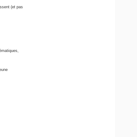
essent (et pas
hématiques,
jeune