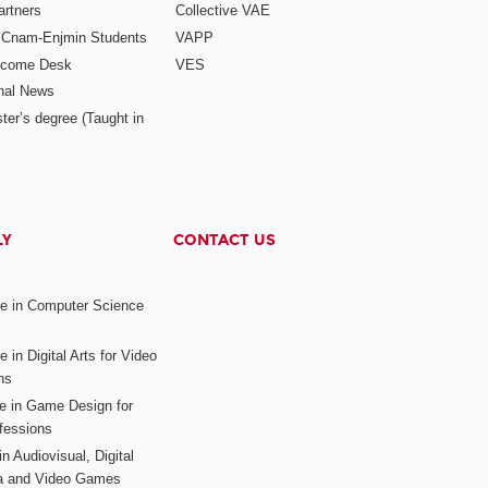
rtners
Collective VAE
r Cnam-Enjmin Students
VAPP
elcome Desk
VES
onal News
ter’s degree (Taught in
LY
CONTACT US
ee in Computer Science
s
 in Digital Arts for Video
ns
ee in Game Design for
fessions
n Audiovisual, Digital
ia and Video Games