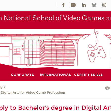
 National School of Video Games an
CORPORATE
INTERNATIONAL
CERTIFY SKILLS
ly
 Digital Arts for Video Game Professions
y to Bachelor’s degree in Digital Art