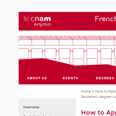
French
ABOUT US
EVENTS
DEGREES
How to App
Home
Bachelor’s degree in
Overview
How to Appl