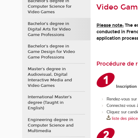
Bachelor’s degree in
Video Gam
Computer Science for
Video Games
Bachelor’s degree in
Please note:
The en
Digital Arts for Video
conducted in Frenc
Game Professions
application process
Bachelor's degree in
Game Design for Video
Game Professions
Procédure de r
Master's degree in
Audiovisual, Digital
Interactive Media and
Video Games
Inscription
International Master’s
Rendez-vous sur
degree (Taught in
Connectez-vous à
English)
Cliquez sur candi
liste des pièc
Engineering degree in
Computer Science and
Multimedia