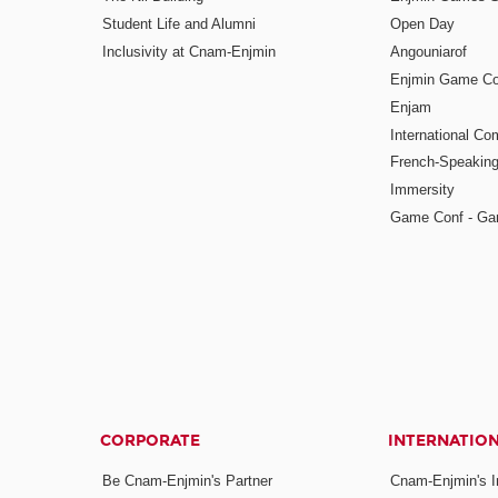
Student Life and Alumni
Open Day
Inclusivity at Cnam-Enjmin
Angouniarof
Enjmin Game Co
Enjam
International Co
French-Speaking
Immersity
Game Conf - Ga
CORPORATE
INTERNATIO
Be Cnam-Enjmin's Partner
Cnam-Enjmin's In