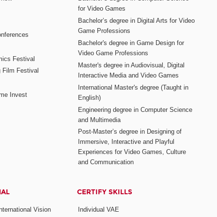
for Video Games
Bachelor’s degree in Digital Arts for Video
Game Professions
nferences
Bachelor's degree in Game Design for
Video Game Professions
mics Festival
Master's degree in Audiovisual, Digital
 Film Festival
Interactive Media and Video Games
International Master's degree (Taught in
me Invest
English)
Engineering degree in Computer Science
and Multimedia
Post-Master’s degree in Designing of
Immersive, Interactive and Playful
Experiences for Video Games, Culture
and Communication
NAL
CERTIFY SKILLS
ternational Vision
Individual VAE