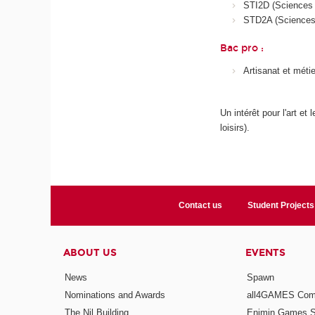
STI2D (Sciences e
STD2A (Sciences e
Bac pro :
Artisanat et méti
Un intérêt pour l'art e
loisirs).
Contact us
Student Projects
ABOUT US
EVENTS
News
Spawn
Nominations and Awards
all4GAMES Comp
The Nil Building
Enjmin Games 