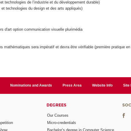
t technologies de l’industrie et du développement durable)
t technologies du design et des arts appliqués)
ers d'art option communication visuelle plurimédia
t les mathématiques sera impératif et devra être vérifiable (première pratique e
Nominations and Awards
Press Area
Website Info
Site
DEGREES
SOC
Our Courses
etition
Micro-credentials
Show
Bachelor’s degree in Computer Science