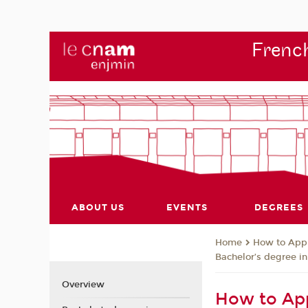
French
ABOUT US
EVENTS
DEGREES
How to App
Home
Bachelor’s degree in
Overview
How to Appl