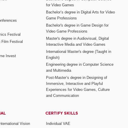
for Video Games
Bachelor’s degree in Digital Arts for Video
Game Professions
nferences
Bachelor's degree in Game Design for
Video Game Professions
mics Festival
Master's degree in Audiovisual, Digital
 Film Festival
Interactive Media and Video Games
International Master's degree (Taught in
me Invest
English)
Engineering degree in Computer Science
and Multimedia
Post-Master’s degree in Designing of
Immersive, Interactive and Playful
Experiences for Video Games, Culture
and Communication
NAL
CERTIFY SKILLS
ternational Vision
Individual VAE