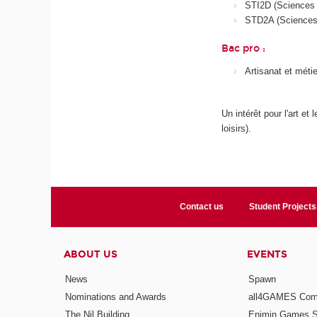
STI2D (Sciences e
STD2A (Sciences e
Bac pro :
Artisanat et méti
Un intérêt pour l'art e
loisirs).
Contact us
Student Projects
ABOUT US
EVENTS
News
Spawn
Nominations and Awards
all4GAMES Comp
The Nil Building
Enjmin Games 