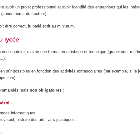
ent avoir un projet professionnel et avoir identifié des entreprises qui les intér
 grands noms du secteur).
it être correct, lu parlé écrit au minimum.
u lycée
 non obligatoire, d’avoir une formation artistique et technique (graphisme, mat
..).
ien sûr possibles en fonction des activités extrascolaires (par exemple, si le 
s libre).
ecommandés mais
non obligatoires
:
éral :
ences informatiques
ovisuel, histoire des arts, arts plastiques...
: