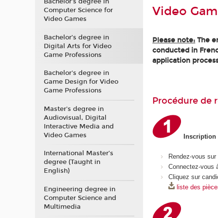
Bachelor’s degree in
Video Gam
Computer Science for
Video Games
Bachelor’s degree in
Please note:
The en
Digital Arts for Video
conducted in Frenc
Game Professions
application process
Bachelor's degree in
Game Design for Video
Game Professions
Procédure de r
Master's degree in
Audiovisual, Digital
Interactive Media and
Video Games
Inscription
International Master’s
Rendez-vous sur
degree (Taught in
Connectez-vous à
English)
Cliquez sur candi
liste des pièc
Engineering degree in
Computer Science and
Multimedia