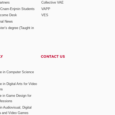
rtners
Collective VAE
r Cnam-Enjmin Students
VAPP
elcome Desk
VES
onal News
ter’s degree (Taught in
LY
CONTACT US
ee in Computer Science
s
 in Digital Arts for Video
ns
ee in Game Design for
fessions
n Audiovisual, Digital
ia and Video Games