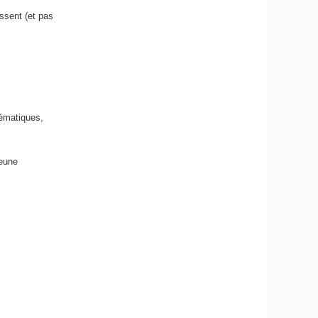
essent (et pas
hématiques,
jeune