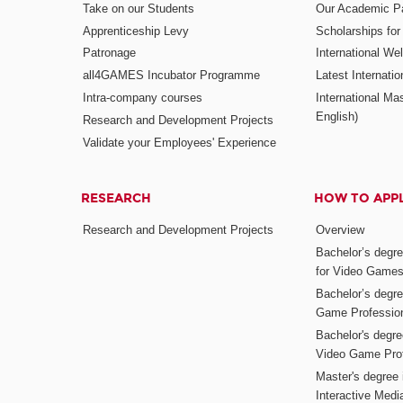
Take on our Students
Our Academic Pa
Apprenticeship Levy
Scholarships fo
Patronage
International W
all4GAMES Incubator Programme
Latest Internati
Intra-company courses
International Mas
English)
Research and Development Projects
Validate your Employees' Experience
RESEARCH
HOW TO APP
Research and Development Projects
Overview
Bachelor’s degr
for Video Game
Bachelor’s degree
Game Professio
Bachelor's degr
Video Game Pro
Master's degree i
Interactive Med