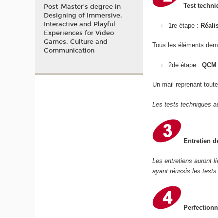
Test techni
Post-Master’s degree in
Designing of Immersive,
Interactive and Playful
1re étape :
Réali
Experiences for Video
Games, Culture and
Tous les éléments dem
Communication
2de étape :
QCM 
Un mail reprenant toute
Les tests techniques au
Entretien d
Les entretiens auront l
ayant réussis les tests
Perfectionn