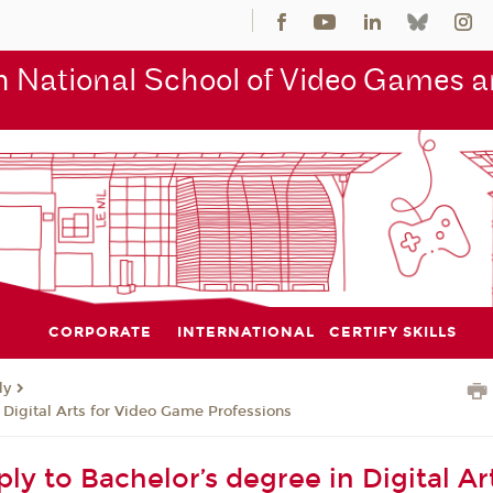
 National School of Video Games an
CORPORATE
INTERNATIONAL
CERTIFY SKILLS
ly
 Digital Arts for Video Game Professions
y to Bachelor’s degree in Digital Art