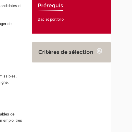
Prérequis
candidates et
Bac et portfolio
uger de
Critères de sélection
missibles.
signé.
pables de
n emploi très