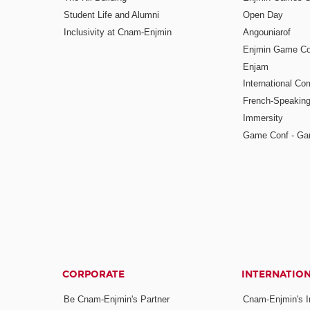
Student Life and Alumni
Open Day
Inclusivity at Cnam-Enjmin
Angouniarof
Enjmin Game Co
Enjam
International Co
French-Speaking
Immersity
Game Conf - Ga
CORPORATE
INTERNATIO
Be Cnam-Enjmin's Partner
Cnam-Enjmin's In