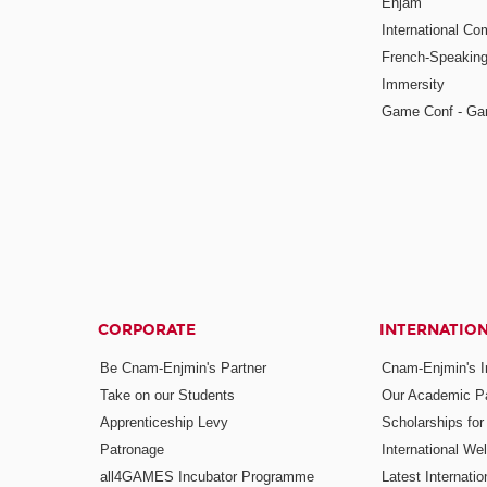
Enjam
International Co
French-Speaking
Immersity
Game Conf - Ga
CORPORATE
INTERNATIO
Be Cnam-Enjmin's Partner
Cnam-Enjmin's In
Take on our Students
Our Academic Pa
Apprenticeship Levy
Scholarships fo
Patronage
International W
all4GAMES Incubator Programme
Latest Internati