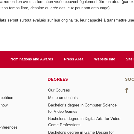
laires
en lien avec la formation visée peuvent également être un atout (par exe
 son temps libre, dessine ou crée des jeux pour son entourage).
ats seront surtout évalués sur leur originalité, leur capacité à transmettre une
Nominations and Awards
Press Area
Website Info
Site
DEGREES
SOC
Our Courses
etition
Micro-credentials
Show
Bachelor’s degree in Computer Science
for Video Games
Bachelor’s degree in Digital Arts for Video
Game Professions
nferences
Bachelor's degree in Game Design for