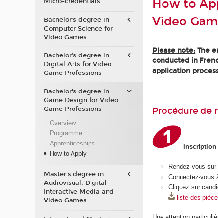
How to App
Micro-credentials
Video Gam
Bachelor’s degree in
Computer Science for
Video Games
Please note:
The en
Bachelor’s degree in
conducted in Frenc
Digital Arts for Video
application process
Game Professions
Bachelor's degree in
Game Design for Video
Game Professions
Procédure de r
Overview
Programme
Apprenticeships
Inscription
How to Apply
Rendez-vous sur
Master's degree in
Connectez-vous à
Audiovisual, Digital
Cliquez sur candi
Interactive Media and
liste des pièc
Video Games
Une attention particuliè