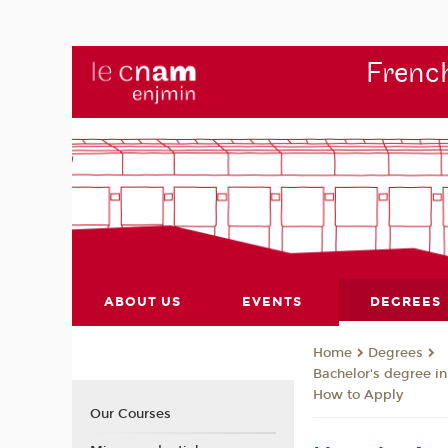
French
ABOUT US
EVENTS
DEGREES
Degrees
Home
Bachelor's degree i
How to Apply
Our Courses