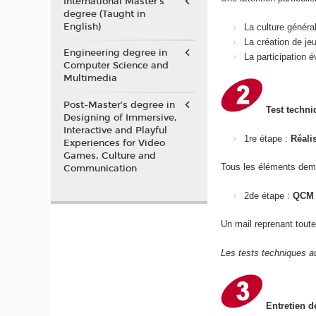
International Master's
degree (Taught in
English)
La culture généra
La création de je
Engineering degree in
La participation
Computer Science and
Multimedia
Post-Master’s degree in
Test techni
Designing of Immersive,
Interactive and Playful
1re étape :
Réali
Experiences for Video
Games, Culture and
Tous les éléments dem
Communication
2de étape :
QCM 
Un mail reprenant toute
Les tests techniques au
Entretien d