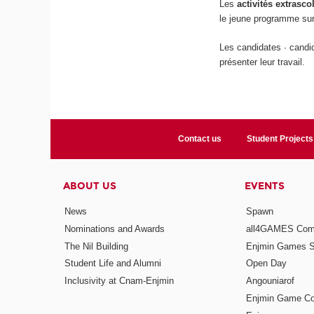
Les
activités extrasco
le jeune programme sur
Les candidates · candid
présenter leur travail.
Contact us
Student Projects
ABOUT US
EVENTS
News
Spawn
Nominations and Awards
all4GAMES Comp
The Nil Building
Enjmin Games 
Student Life and Alumni
Open Day
Inclusivity at Cnam-Enjmin
Angouniarof
Enjmin Game Co