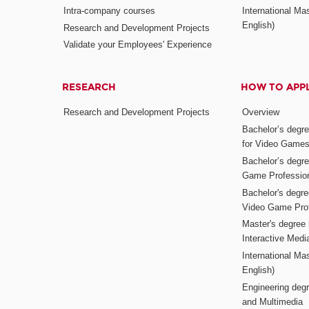
Intra-company courses
International Mas
English)
Research and Development Projects
Validate your Employees' Experience
RESEARCH
HOW TO APP
Research and Development Projects
Overview
Bachelor’s degr
for Video Game
Bachelor’s degree
Game Professio
Bachelor's degr
Video Game Pro
Master's degree i
Interactive Med
International Mas
English)
Engineering deg
and Multimedia