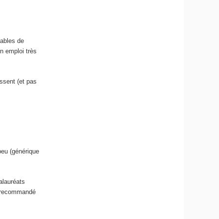
pables de
n emploi très
essent (et pas
peu (générique
alauréats
nt recommandé