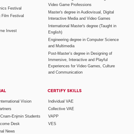
Video Game Professions
mics Festival
Master's degree in Audiovisual, Digital
 Film Festival
Interactive Media and Video Games
International Master's degree (Taught in
me Invest
English)
Engineering degree in Computer Science
and Multimedia
Post-Master’s degree in Designing of
Immersive, Interactive and Playful
Experiences for Video Games, Culture
and Communication
NAL
CERTIFY SKILLS
ternational Vision
Individual VAE
rtners
Collective VAE
r Cnam-Enjmin Students
VAPP
elcome Desk
VES
onal News