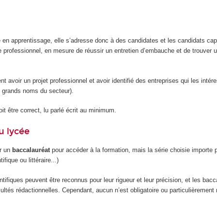
e en apprentissage, elle s’adresse donc à des candidates et les candidats ca
e professionnel, en mesure de réussir un entretien d’embauche et de trouver u
ent avoir un projet professionnel et avoir identifié des entreprises qui les intér
 grands noms du secteur).
it être correct, lu parlé écrit au minimum.
u lycée
ir un
baccalauréat
pour accéder à la formation, mais la série choisie importe 
ifique ou littéraire...)
tifiques peuvent être reconnus pour leur rigueur et leur précision, et les bacc
facultés rédactionnelles. Cependant, aucun n’est obligatoire ou particulièreme