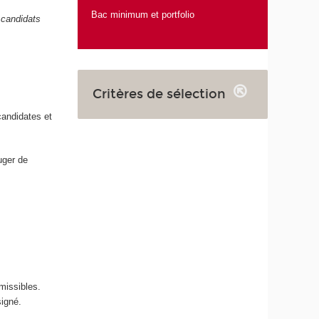
Bac minimum et portfolio
 candidats
Critères de sélection
candidates et
uger de
missibles.
signé.