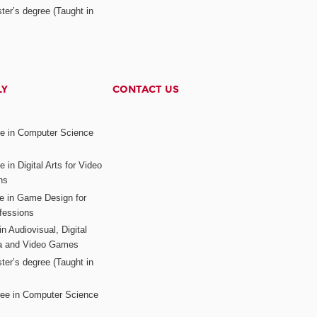
ter’s degree (Taught in
LY
CONTACT US
ee in Computer Science
s
 in Digital Arts for Video
ns
ee in Game Design for
fessions
n Audiovisual, Digital
ia and Video Games
ter’s degree (Taught in
ree in Computer Science