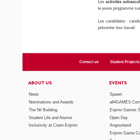
Les
activités extrasco
le jeune programme sur
Les candidates · candid
présenter leur travail.
Contact us
Student Projects
ABOUT US
EVENTS
News
Spawn
Nominations and Awards
all4GAMES Comp
The Nil Building
Enjmin Games 
Student Life and Alumni
Open Day
Inclusivity at Cnam-Enjmin
Angouniarof
Enjmin Game Co