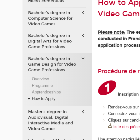
How to App
Micro-credentials
Video Gam
Bachelor’s degree in
Computer Science for
Video Games
Please note:
The en
Bachelor’s degree in
conducted in Frenc
Digital Arts for Video
application process
Game Professions
Bachelor's degree in
Game Design for Video
Game Professions
Procédure de r
Overview
Programme
Apprenticeships
Inscription
How to Apply
Rendez-vous sur
Master's degree in
Connectez-vous à
Audiovisual, Digital
Cliquez sur candi
Interactive Media and
liste des pièc
Video Games
Une attention particuliè