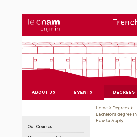
French
ABOUT US
EVENTS
DEGREES
Degrees
Home
Bachelor's degree i
How to Apply
Our Courses