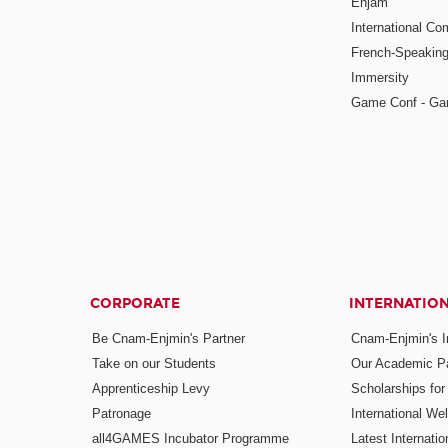
Enjam
International Co
French-Speaking
Immersity
Game Conf - Ga
CORPORATE
INTERNATIO
Be Cnam-Enjmin's Partner
Cnam-Enjmin's In
Take on our Students
Our Academic Pa
Apprenticeship Levy
Scholarships fo
Patronage
International W
all4GAMES Incubator Programme
Latest Internati