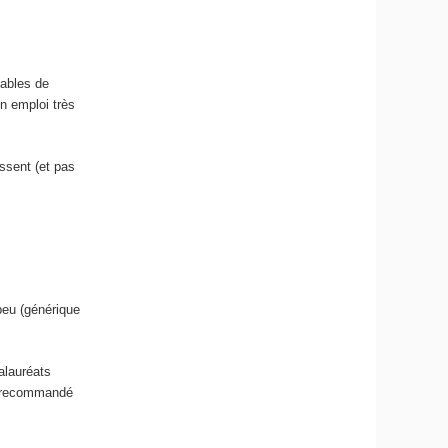
pables de
n emploi très
essent (et pas
peu (générique
alauréats
nt recommandé