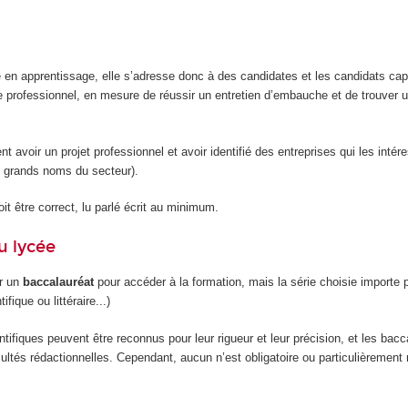
e en apprentissage, elle s’adresse donc à des candidates et les candidats ca
e professionnel, en mesure de réussir un entretien d’embauche et de trouver u
ent avoir un projet professionnel et avoir identifié des entreprises qui les intér
 grands noms du secteur).
it être correct, lu parlé écrit au minimum.
u lycée
ir un
baccalauréat
pour accéder à la formation, mais la série choisie importe 
ifique ou littéraire...)
tifiques peuvent être reconnus pour leur rigueur et leur précision, et les bacc
facultés rédactionnelles. Cependant, aucun n’est obligatoire ou particulièreme