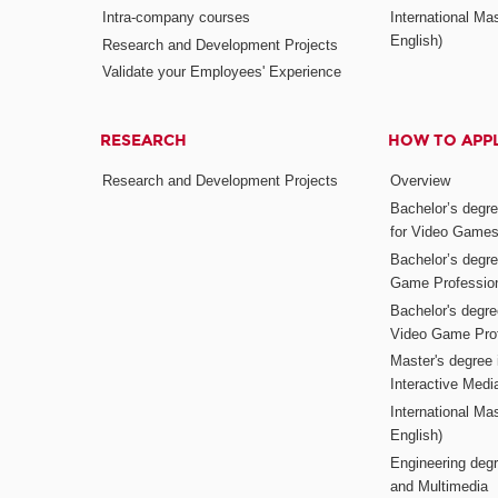
Intra-company courses
International Mas
English)
Research and Development Projects
Validate your Employees' Experience
RESEARCH
HOW TO APP
Research and Development Projects
Overview
Bachelor’s degr
for Video Game
Bachelor’s degree
Game Professio
Bachelor's degr
Video Game Pro
Master's degree i
Interactive Med
International Mas
English)
Engineering deg
and Multimedia