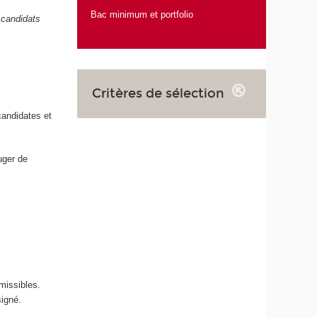
Bac minimum et portfolio
 candidats
Critères de sélection
candidates et
uger de
missibles.
signé.