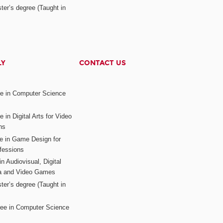
ter’s degree (Taught in
LY
CONTACT US
ee in Computer Science
s
 in Digital Arts for Video
ns
ee in Game Design for
fessions
n Audiovisual, Digital
ia and Video Games
ter’s degree (Taught in
ree in Computer Science