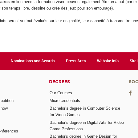
laires
en lien avec la formation visée peuvent également être un atout (par exe
 son temps libre, dessine ou crée des jeux pour son entourage).
ats seront surtout évalués sur leur originalité, leur capacité à transmettre une
Nominations and Awards
Press Area
Website Info
Site
DEGREES
SOC
Our Courses
etition
Micro-credentials
Show
Bachelor’s degree in Computer Science
for Video Games
Bachelor’s degree in Digital Arts for Video
Game Professions
nferences
Bachelor's degree in Game Design for