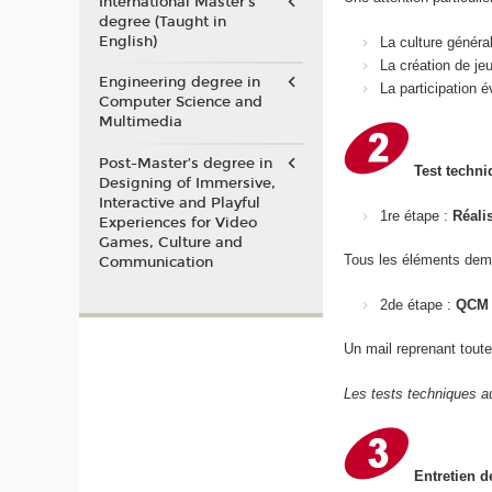
International Master's
degree (Taught in
English)
La culture généra
La création de je
Engineering degree in
La participation
Computer Science and
Multimedia
Post-Master’s degree in
Test techni
Designing of Immersive,
Interactive and Playful
1re étape :
Réali
Experiences for Video
Games, Culture and
Tous les éléments dem
Communication
2de étape :
QCM 
Un mail reprenant toute
Les tests techniques au
Entretien d