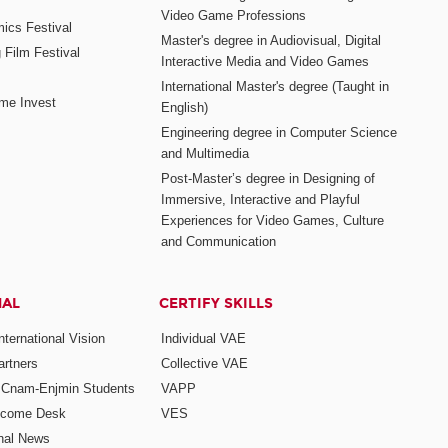
Video Game Professions
mics Festival
Master's degree in Audiovisual, Digital
 Film Festival
Interactive Media and Video Games
International Master's degree (Taught in
me Invest
English)
Engineering degree in Computer Science
and Multimedia
Post-Master’s degree in Designing of
Immersive, Interactive and Playful
Experiences for Video Games, Culture
and Communication
NAL
CERTIFY SKILLS
ternational Vision
Individual VAE
rtners
Collective VAE
r Cnam-Enjmin Students
VAPP
elcome Desk
VES
onal News