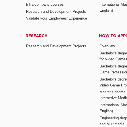
Intra-company courses
International Mas
English)
Research and Development Projects
Validate your Employees' Experience
RESEARCH
HOW TO APP
Research and Development Projects
Overview
Bachelor’s degr
for Video Game
Bachelor’s degree
Game Professio
Bachelor's degr
Video Game Pro
Master's degree i
Interactive Med
International Mas
English)
Engineering deg
and Multimedia