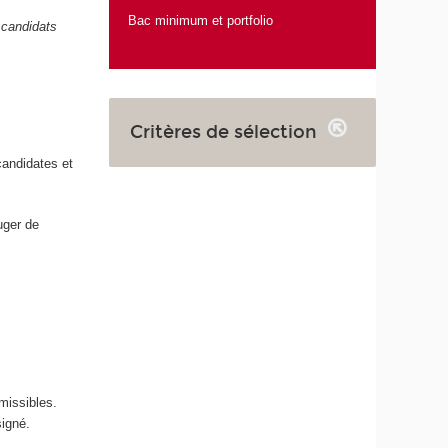
Bac minimum et portfolio
 candidats
Critères de sélection
candidates et
uger de
missibles.
signé.