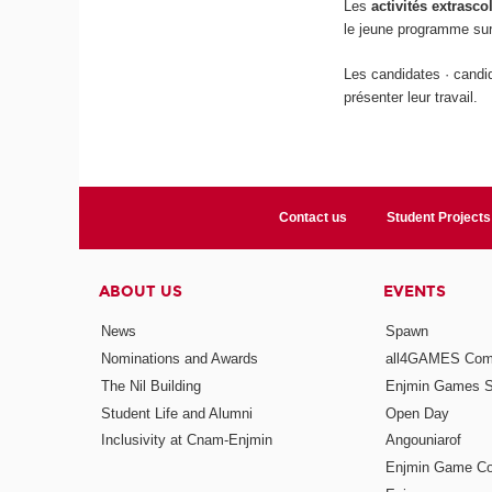
Les
activités extrasco
le jeune programme sur
Les candidates · candid
présenter leur travail.
Contact us
Student Projects
ABOUT US
EVENTS
News
Spawn
Nominations and Awards
all4GAMES Comp
The Nil Building
Enjmin Games 
Student Life and Alumni
Open Day
Inclusivity at Cnam-Enjmin
Angouniarof
Enjmin Game Co