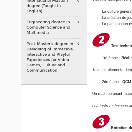
International Master's
degree (Taught in
English)
La culture généra
La création de je
Engineering degree in
La participation
Computer Science and
Multimedia
Post-Master’s degree in
Test techni
Designing of Immersive,
Interactive and Playful
1re étape :
Réali
Experiences for Video
Games, Culture and
Tous les éléments dem
Communication
2de étape :
QCM 
Un mail reprenant toute
Les tests techniques au
Entretien d