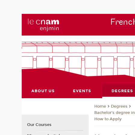
French
ABOUT US
EVENTS
DEGREES
Degrees
Home
Bachelor's degree i
How to Apply
Our Courses