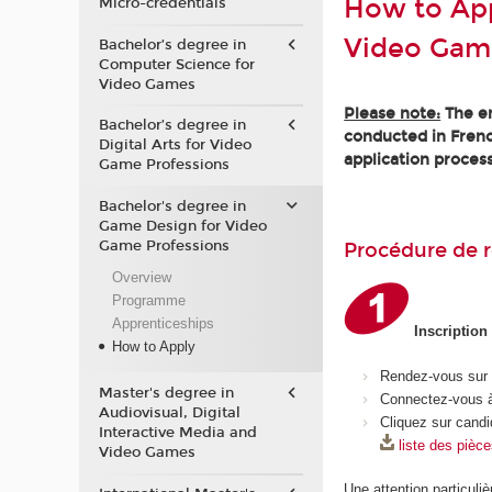
How to App
Micro-credentials
Video Gam
Bachelor’s degree in
Computer Science for
Video Games
Please note:
The en
Bachelor’s degree in
conducted in Frenc
Digital Arts for Video
application process
Game Professions
Bachelor's degree in
Game Design for Video
Game Professions
Procédure de r
Overview
Programme
Apprenticeships
Inscription
How to Apply
Rendez-vous sur
Master's degree in
Connectez-vous à
Audiovisual, Digital
Cliquez sur candi
Interactive Media and
liste des pièc
Video Games
Une attention particuliè