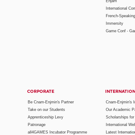
Enjam
International Co
French-Speaking
Immersity
Game Conf - Ga
CORPORATE
INTERNATIO
Be Cnam-Enjmin's Partner
Cnam-Enjmin's In
Take on our Students
Our Academic Pa
Apprenticeship Levy
Scholarships fo
Patronage
International W
all4GAMES Incubator Programme
Latest Internati