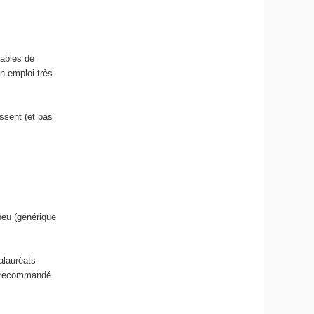
pables de
n emploi très
essent (et pas
peu (générique
alauréats
nt recommandé