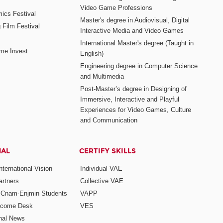
Video Game Professions
mics Festival
Master's degree in Audiovisual, Digital
 Film Festival
Interactive Media and Video Games
International Master's degree (Taught in
me Invest
English)
Engineering degree in Computer Science
and Multimedia
Post-Master’s degree in Designing of
Immersive, Interactive and Playful
Experiences for Video Games, Culture
and Communication
NAL
CERTIFY SKILLS
ternational Vision
Individual VAE
rtners
Collective VAE
r Cnam-Enjmin Students
VAPP
elcome Desk
VES
onal News