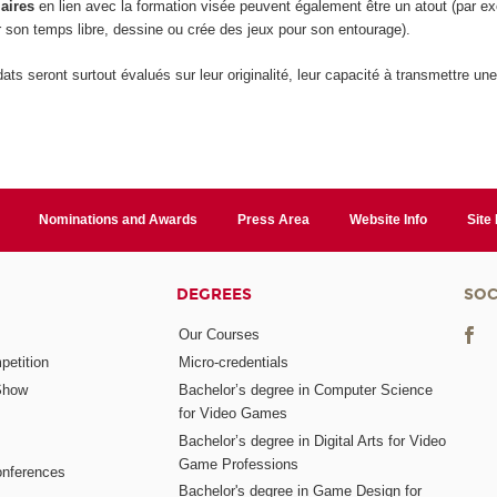
laires
en lien avec la formation visée peuvent également être un atout (par exe
 son temps libre, dessine ou crée des jeux pour son entourage).
ats seront surtout évalués sur leur originalité, leur capacité à transmettre une
Nominations and Awards
Press Area
Website Info
Site
DEGREES
SOC
Our Courses
etition
Micro-credentials
Show
Bachelor’s degree in Computer Science
for Video Games
Bachelor’s degree in Digital Arts for Video
Game Professions
nferences
Bachelor's degree in Game Design for