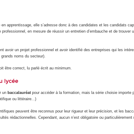
e en apprentissage, elle s’adresse donc à des candidates et les candidats ca
e professionnel, en mesure de réussir un entretien d’embauche et de trouver u
ent avoir un projet professionnel et avoir identifié des entreprises qui les intér
 grands noms du secteur).
it être correct, lu parlé écrit au minimum.
u lycée
ir un
baccalauréat
pour accéder à la formation, mais la série choisie importe 
ifique ou littéraire...)
tifiques peuvent être reconnus pour leur rigueur et leur précision, et les bacc
facultés rédactionnelles. Cependant, aucun n’est obligatoire ou particulièreme