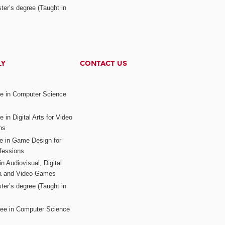
ter’s degree (Taught in
LY
CONTACT US
ee in Computer Science
s
 in Digital Arts for Video
ns
ee in Game Design for
fessions
n Audiovisual, Digital
ia and Video Games
ter’s degree (Taught in
ree in Computer Science