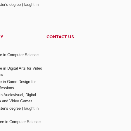
ter’s degree (Taught in
LY
CONTACT US
ee in Computer Science
s
 in Digital Arts for Video
ns
ee in Game Design for
fessions
n Audiovisual, Digital
ia and Video Games
ter’s degree (Taught in
ree in Computer Science