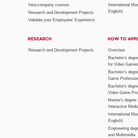
Intra-company courses
International Mas
English)
Research and Development Projects
Validate your Employees' Experience
RESEARCH
HOW TO APP
Research and Development Projects
Overview
Bachelor’s degr
for Video Game
Bachelor’s degree
Game Professio
Bachelor's degr
Video Game Pro
Master's degree i
Interactive Med
International Mas
English)
Engineering deg
and Multimedia