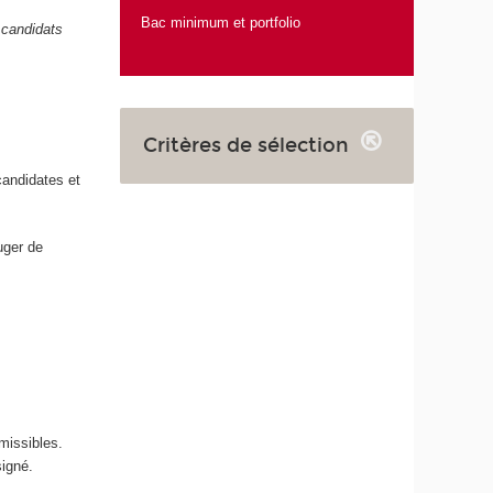
Bac minimum et portfolio
 candidats
Critères de sélection
candidates et
uger de
missibles.
signé.