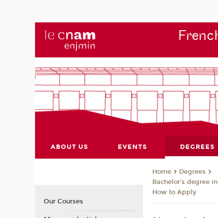
French
ABOUT US
EVENTS
DEGREES
Degrees
Home
Bachelor's degree i
How to Apply
Our Courses