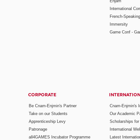
Enjam
International Co
French-Speaking
Immersity
Game Conf - Ga
CORPORATE
INTERNATIO
Be Cnam-Enjmin's Partner
Cnam-Enjmin's In
Take on our Students
Our Academic Pa
Apprenticeship Levy
Scholarships fo
Patronage
International W
all4GAMES Incubator Programme
Latest Internati