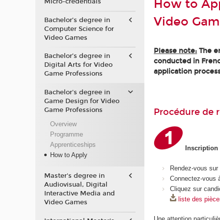
How to App
Micro-credentials
Video Gam
Bachelor’s degree in
Computer Science for
Video Games
Please note:
The en
Bachelor’s degree in
conducted in Frenc
Digital Arts for Video
application process
Game Professions
Bachelor's degree in
Game Design for Video
Game Professions
Procédure de r
Overview
Programme
Apprenticeships
Inscription
How to Apply
Rendez-vous sur
Master's degree in
Connectez-vous à
Audiovisual, Digital
Cliquez sur candi
Interactive Media and
liste des pièc
Video Games
Une attention particuliè