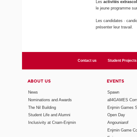
Les
activités extrasco
le jeune programme sur
Les candidates · candid
présenter leur travail.
Contact us
Student Projects
ABOUT US
EVENTS
News
Spawn
Nominations and Awards
all4GAMES Comp
The Nil Building
Enjmin Games 
Student Life and Alumni
Open Day
Inclusivity at Cnam-Enjmin
Angouniarof
Enjmin Game Co