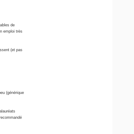
pables de
n emploi très
essent (et pas
peu (générique
alauréats
nt recommandé