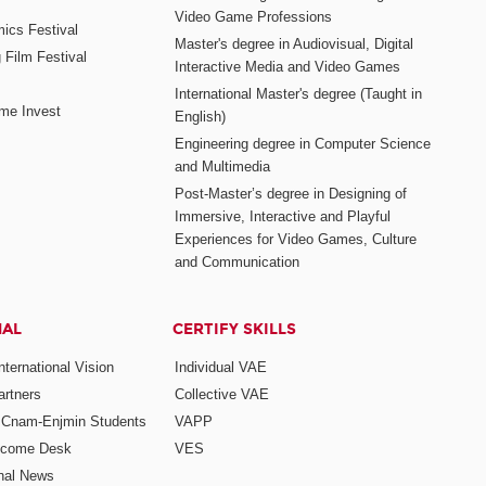
Video Game Professions
mics Festival
Master's degree in Audiovisual, Digital
 Film Festival
Interactive Media and Video Games
International Master's degree (Taught in
me Invest
English)
Engineering degree in Computer Science
and Multimedia
Post-Master’s degree in Designing of
Immersive, Interactive and Playful
Experiences for Video Games, Culture
and Communication
NAL
CERTIFY SKILLS
ternational Vision
Individual VAE
rtners
Collective VAE
r Cnam-Enjmin Students
VAPP
elcome Desk
VES
onal News