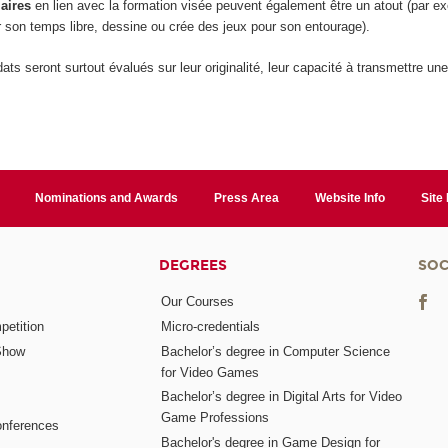
laires
en lien avec la formation visée peuvent également être un atout (par exe
 son temps libre, dessine ou crée des jeux pour son entourage).
ats seront surtout évalués sur leur originalité, leur capacité à transmettre une
Nominations and Awards
Press Area
Website Info
Site
DEGREES
SOC
Our Courses
etition
Micro-credentials
Show
Bachelor’s degree in Computer Science
for Video Games
Bachelor’s degree in Digital Arts for Video
Game Professions
nferences
Bachelor's degree in Game Design for