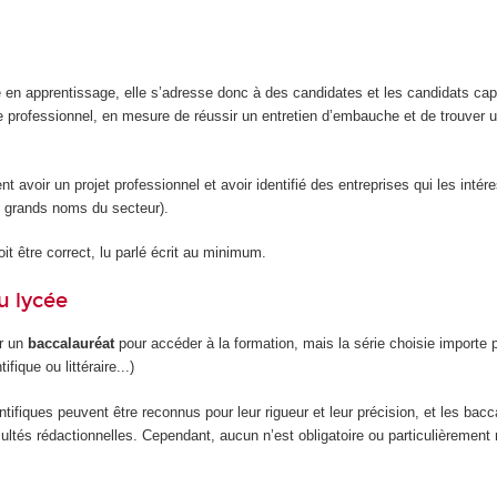
e en apprentissage, elle s’adresse donc à des candidates et les candidats ca
e professionnel, en mesure de réussir un entretien d’embauche et de trouver u
ent avoir un projet professionnel et avoir identifié des entreprises qui les intér
 grands noms du secteur).
it être correct, lu parlé écrit au minimum.
u lycée
ir un
baccalauréat
pour accéder à la formation, mais la série choisie importe 
ifique ou littéraire...)
tifiques peuvent être reconnus pour leur rigueur et leur précision, et les bacc
facultés rédactionnelles. Cependant, aucun n’est obligatoire ou particulièreme