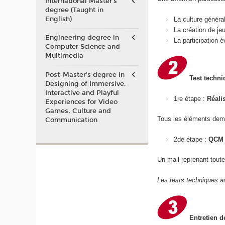
International Master's
degree (Taught in
English)
La culture généra
La création de je
Engineering degree in
La participation
Computer Science and
Multimedia
Post-Master’s degree in
Test techni
Designing of Immersive,
Interactive and Playful
1re étape :
Réali
Experiences for Video
Games, Culture and
Tous les éléments dem
Communication
2de étape :
QCM 
Un mail reprenant toute
Les tests techniques au
Entretien d