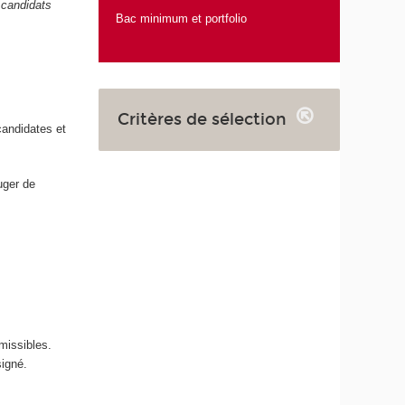
 candidats
Bac minimum et portfolio
Critères de sélection
candidates et
uger de
missibles.
signé.