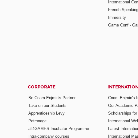
International Co
French-Speaking
Immersity
Game Conf - Ga
CORPORATE
INTERNATIO
Be Cnam-Enjmin's Partner
Cnam-Enjmin's In
Take on our Students
Our Academic Pa
Apprenticeship Levy
Scholarships fo
Patronage
International W
all4GAMES Incubator Programme
Latest Internati
Intra-company courses
International Mas