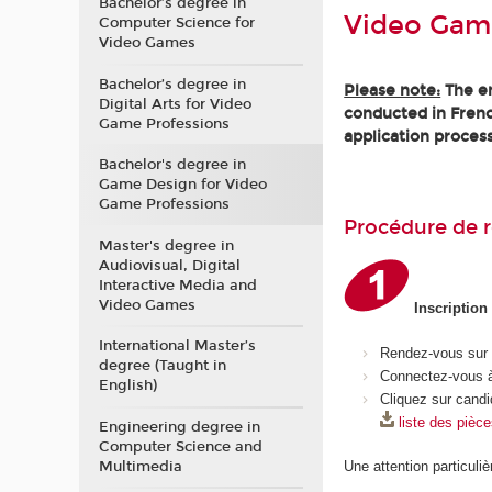
Bachelor’s degree in
Video Gam
Computer Science for
Video Games
Bachelor’s degree in
Please note:
The en
Digital Arts for Video
conducted in Frenc
Game Professions
application process
Bachelor's degree in
Game Design for Video
Game Professions
Procédure de r
Master's degree in
Audiovisual, Digital
Interactive Media and
Video Games
Inscription
International Master’s
Rendez-vous sur
degree (Taught in
Connectez-vous à
English)
Cliquez sur candi
liste des pièc
Engineering degree in
Computer Science and
Multimedia
Une attention particuliè