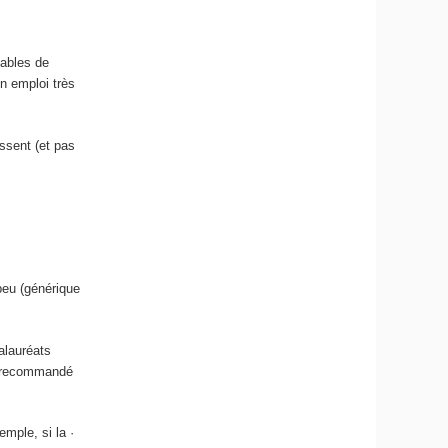
pables de
n emploi très
essent (et pas
peu (générique
alauréats
nt recommandé
mple, si la ·