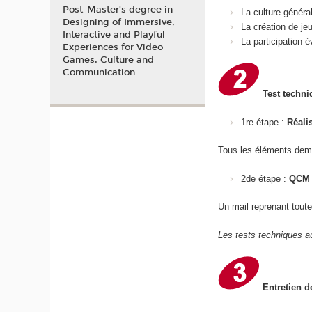
Post-Master’s degree in
La culture généra
Designing of Immersive,
La création de je
Interactive and Playful
La participation
Experiences for Video
Games, Culture and
Communication
Test techni
1re étape :
Réali
Tous les éléments dem
2de étape :
QCM 
Un mail reprenant toute
Les tests techniques au
Entretien d