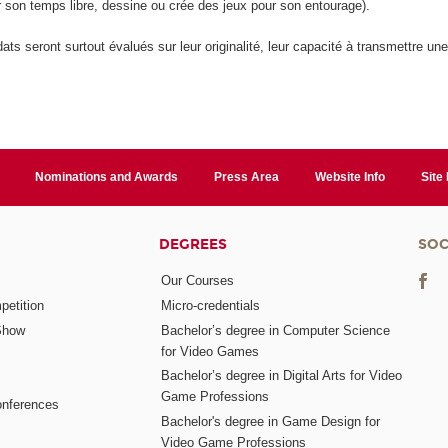
 son temps libre, dessine ou crée des jeux pour son entourage).
ats seront surtout évalués sur leur originalité, leur capacité à transmettre une
Nominations and Awards
Press Area
Website Info
Site
DEGREES
SOC
Our Courses
etition
Micro-credentials
Show
Bachelor’s degree in Computer Science
for Video Games
Bachelor’s degree in Digital Arts for Video
Game Professions
nferences
Bachelor's degree in Game Design for
Video Game Professions