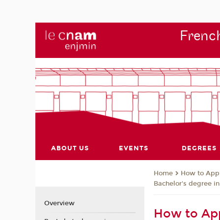
French
ABOUT US
EVENTS
DEGREES
How to App
Home
Bachelor's degree i
Overview
How to App