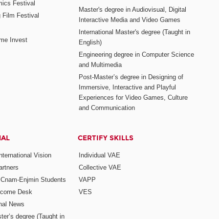
mics Festival
Master's degree in Audiovisual, Digital
 Film Festival
Interactive Media and Video Games
International Master's degree (Taught in
me Invest
English)
Engineering degree in Computer Science
and Multimedia
Post-Master’s degree in Designing of
Immersive, Interactive and Playful
Experiences for Video Games, Culture
and Communication
NAL
CERTIFY SKILLS
ternational Vision
Individual VAE
rtners
Collective VAE
r Cnam-Enjmin Students
VAPP
elcome Desk
VES
onal News
ter’s degree (Taught in