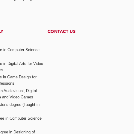
LY
CONTACT US
ee in Computer Science
s
 in Digital Arts for Video
ns
ee in Game Design for
fessions
n Audiovisual, Digital
ia and Video Games
ter’s degree (Taught in
ree in Computer Science
gree in Designing of