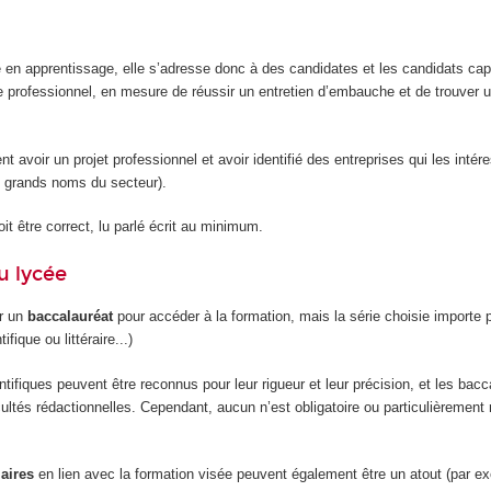
e en apprentissage, elle s’adresse donc à des candidates et les candidats ca
e professionnel, en mesure de réussir un entretien d’embauche et de trouver u
ent avoir un projet professionnel et avoir identifié des entreprises qui les intér
 grands noms du secteur).
it être correct, lu parlé écrit au minimum.
u lycée
ir un
baccalauréat
pour accéder à la formation, mais la série choisie importe 
ifique ou littéraire...)
tifiques peuvent être reconnus pour leur rigueur et leur précision, et les bacc
facultés rédactionnelles. Cependant, aucun n’est obligatoire ou particulièreme
laires
en lien avec la formation visée peuvent également être un atout (par exe