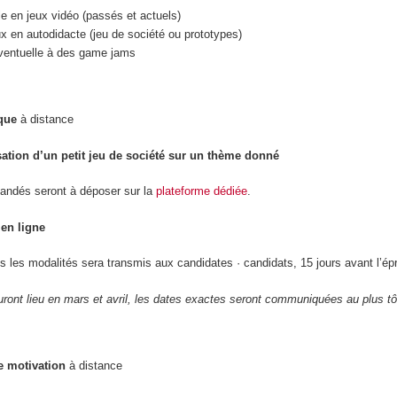
le en jeux vidéo (passés et actuels)
ux en autodidacte (jeu de société ou prototypes)
 éventuelle à des game jams
que
à distance
sation d’un petit jeu de société sur un thème donné
andés seront à déposer sur la
plateforme dédiée
.
en ligne
s les modalités sera transmis aux candidates · candidats, 15 jours avant l’ép
ront lieu en mars et avril, les dates exactes seront communiquées au plus tô
e motivation
à distance