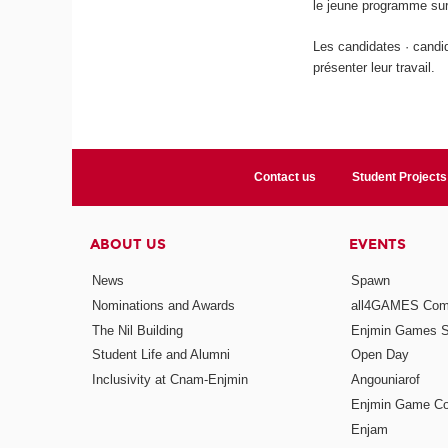
le jeune programme sur
Les candidates · candid
présenter leur travail.
Contact us
Student Projects
ABOUT US
EVENTS
News
Spawn
Nominations and Awards
all4GAMES Comp
The Nil Building
Enjmin Games 
Student Life and Alumni
Open Day
Inclusivity at Cnam-Enjmin
Angouniarof
Enjmin Game Co
Enjam