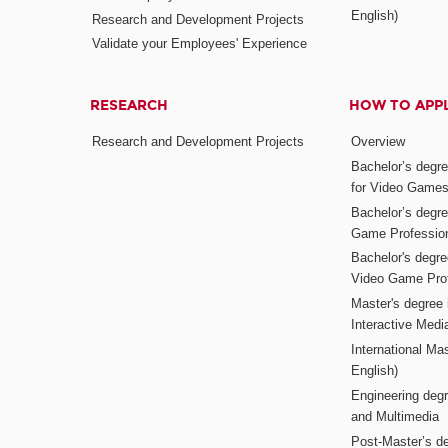
English)
Research and Development Projects
Validate your Employees' Experience
RESEARCH
HOW TO APP
Research and Development Projects
Overview
Bachelor’s degr
for Video Game
Bachelor’s degree
Game Professio
Bachelor's degr
Video Game Pro
Master's degree i
Interactive Med
International Mas
English)
Engineering deg
and Multimedia
Post-Master’s de