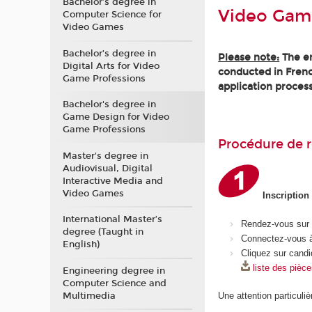
Bachelor’s degree in
Video Gam
Computer Science for
Video Games
Bachelor’s degree in
Please note:
The en
Digital Arts for Video
conducted in Frenc
Game Professions
application process
Bachelor's degree in
Game Design for Video
Game Professions
Procédure de r
Master's degree in
Audiovisual, Digital
Interactive Media and
Video Games
Inscription
International Master’s
Rendez-vous sur
degree (Taught in
Connectez-vous à
English)
Cliquez sur candi
liste des pièc
Engineering degree in
Computer Science and
Multimedia
Une attention particuliè