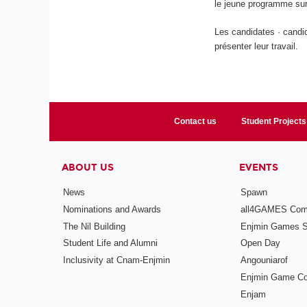
le jeune programme sur
Les candidates · candid
présenter leur travail.
Contact us
Student Projects
ABOUT US
EVENTS
News
Spawn
Nominations and Awards
all4GAMES Comp
The Nil Building
Enjmin Games 
Student Life and Alumni
Open Day
Inclusivity at Cnam-Enjmin
Angouniarof
Enjmin Game Co
Enjam