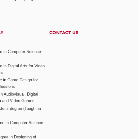
LY
CONTACT US
ee in Computer Science
s
 in Digital Arts for Video
ns
ee in Game Design for
fessions
n Audiovisual, Digital
ia and Video Games
ter’s degree (Taught in
ree in Computer Science
gree in Designing of