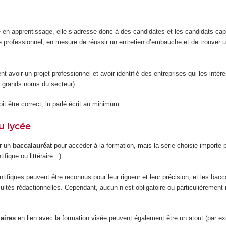
e en apprentissage, elle s’adresse donc à des candidates et les candidats ca
e professionnel, en mesure de réussir un entretien d’embauche et de trouver u
ent avoir un projet professionnel et avoir identifié des entreprises qui les intér
 grands noms du secteur).
it être correct, lu parlé écrit au minimum.
u lycée
ir un
baccalauréat
pour accéder à la formation, mais la série choisie importe 
ifique ou littéraire...)
tifiques peuvent être reconnus pour leur rigueur et leur précision, et les bacc
facultés rédactionnelles. Cependant, aucun n’est obligatoire ou particulièreme
laires
en lien avec la formation visée peuvent également être un atout (par exe