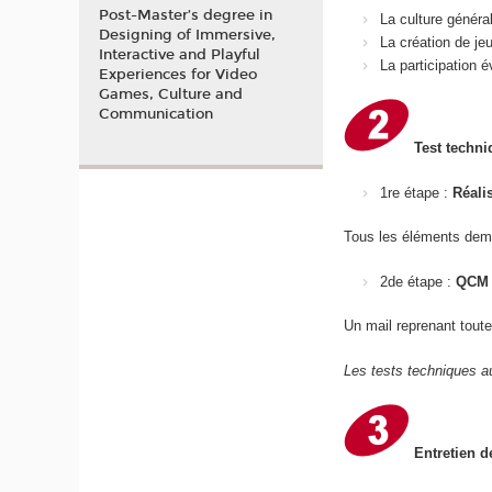
Post-Master’s degree in
La culture généra
Designing of Immersive,
La création de je
Interactive and Playful
La participation
Experiences for Video
Games, Culture and
Communication
Test techni
1re étape :
Réali
Tous les éléments dem
2de étape :
QCM 
Un mail reprenant toute
Les tests techniques au
Entretien d