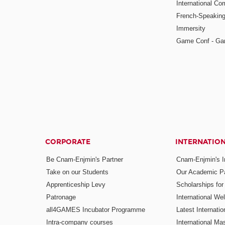
International Co
French-Speaking
Immersity
Game Conf - Ga
CORPORATE
INTERNATIO
Be Cnam-Enjmin's Partner
Cnam-Enjmin's In
Take on our Students
Our Academic Pa
Apprenticeship Levy
Scholarships fo
Patronage
International W
all4GAMES Incubator Programme
Latest Internati
Intra-company courses
International Mas