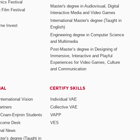
mics Festival
Master's degree in Audiovisual, Digital
 Film Festival
Interactive Media and Video Games
International Master's degree (Taught in
me Invest
English)
Engineering degree in Computer Science
and Multimedia
Post-Master’s degree in Designing of
Immersive, Interactive and Playful
Experiences for Video Games, Culture
and Communication
NAL
CERTIFY SKILLS
ternational Vision
Individual VAE
rtners
Collective VAE
r Cnam-Enjmin Students
VAPP
elcome Desk
VES
onal News
ter’s degree (Taught in