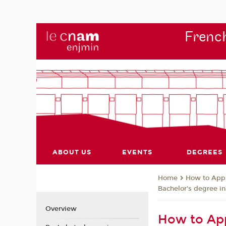
French
ABOUT US
EVENTS
DEGREES
How to App
Home
Bachelor's degree i
Overview
How to App