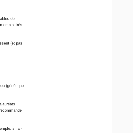
pables de
n emploi très
essent (et pas
peu (générique
alauréats
nt recommandé
mple, si la ·