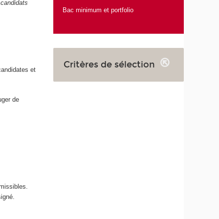
 candidats
Bac minimum et portfolio
Critères de sélection
candidates et
uger de
missibles.
signé.