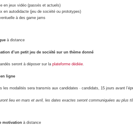
le en jeux vidéo (passés et actuels)
ux en autodidacte (jeu de société ou prototypes)
 éventuelle à des game jams
que
à distance
sation d’un petit jeu de société sur un thème donné
andés seront à déposer sur la
plateforme dédiée
.
en ligne
s les modalités sera transmis aux candidates · candidats, 15 jours avant l’ép
ront lieu en mars et avril, les dates exactes seront communiquées au plus tô
e motivation
à distance