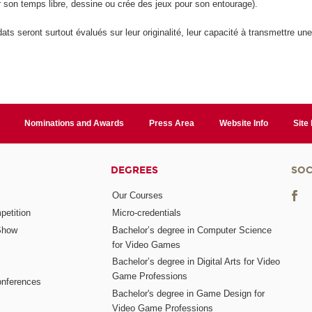
 son temps libre, dessine ou crée des jeux pour son entourage).
ats seront surtout évalués sur leur originalité, leur capacité à transmettre une
Nominations and Awards
Press Area
Website Info
Site
DEGREES
SOC
Our Courses
etition
Micro-credentials
Show
Bachelor’s degree in Computer Science
for Video Games
Bachelor’s degree in Digital Arts for Video
Game Professions
nferences
Bachelor's degree in Game Design for
Video Game Professions