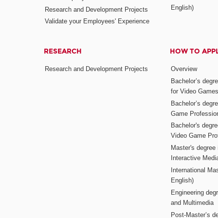
English)
Research and Development Projects
Validate your Employees' Experience
RESEARCH
HOW TO APP
Research and Development Projects
Overview
Bachelor’s degr
for Video Game
Bachelor’s degree
Game Professio
Bachelor's degr
Video Game Pro
Master's degree i
Interactive Med
International Mas
English)
Engineering deg
and Multimedia
Post-Master’s de