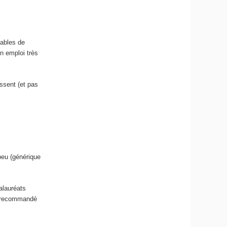
pables de
n emploi très
essent (et pas
peu (générique
alauréats
nt recommandé