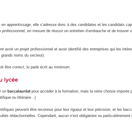
e en apprentissage, elle s’adresse donc à des candidates et les candidats ca
e professionnel, en mesure de réussir un entretien d’embauche et de trouver u
ent avoir un projet professionnel et avoir identifié des entreprises qui les intér
 grands noms du secteur).
it être correct, lu parlé écrit au minimum.
u lycée
ir un
baccalauréat
pour accéder à la formation, mais la série choisie importe 
ifique ou littéraire...)
tifiques peuvent être reconnus pour leur rigueur et leur précision, et les bacc
facultés rédactionnelles. Cependant, aucun n’est obligatoire ou particulièreme