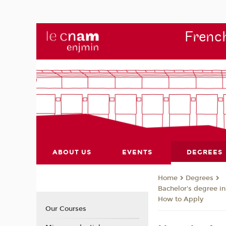
French
ABOUT US
EVENTS
DEGREES
Degrees
Home
Bachelor's degree i
How to Apply
Our Courses