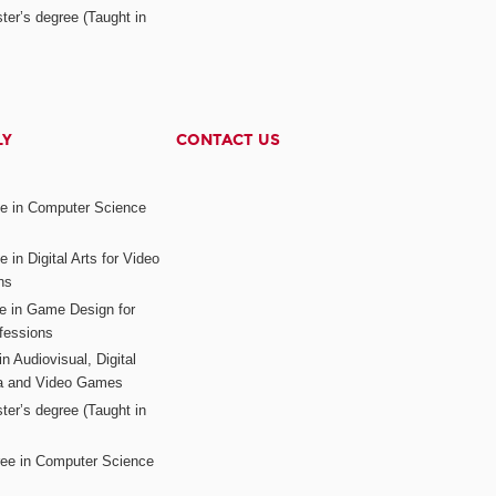
ter’s degree (Taught in
LY
CONTACT US
ee in Computer Science
s
 in Digital Arts for Video
ns
ee in Game Design for
fessions
n Audiovisual, Digital
ia and Video Games
ter’s degree (Taught in
ree in Computer Science