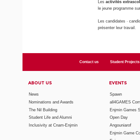
Les
activités extrasco
le jeune programme sur
Les candidates · candid
présenter leur travail.
Contact us
Student Projects
ABOUT US
EVENTS
News
Spawn
Nominations and Awards
all4GAMES Comp
The Nil Building
Enjmin Games 
Student Life and Alumni
Open Day
Inclusivity at Cnam-Enjmin
Angouniarof
Enjmin Game Co