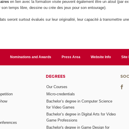
laires
en lien avec la formation visée peuvent également être un atout (par exe
 son temps libre, dessine ou crée des jeux pour son entourage).
ats seront surtout évalués sur leur originalité, leur capacité à transmettre une
Nominations and Awards
Press Area
Website Info
Site
DEGREES
SOC
Our Courses
etition
Micro-credentials
Show
Bachelor’s degree in Computer Science
for Video Games
Bachelor’s degree in Digital Arts for Video
Game Professions
nferences
Bachelor's degree in Game Design for