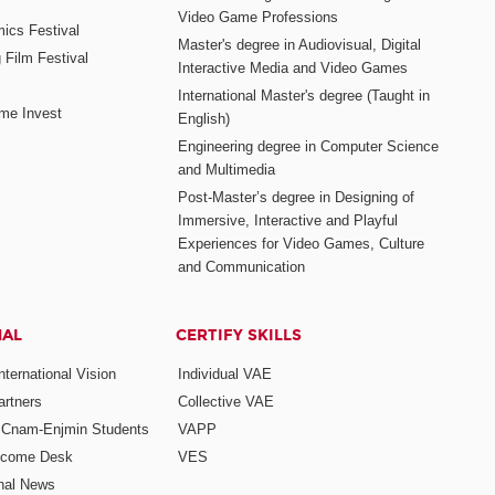
Video Game Professions
mics Festival
Master's degree in Audiovisual, Digital
 Film Festival
Interactive Media and Video Games
International Master's degree (Taught in
me Invest
English)
Engineering degree in Computer Science
and Multimedia
Post-Master’s degree in Designing of
Immersive, Interactive and Playful
Experiences for Video Games, Culture
and Communication
NAL
CERTIFY SKILLS
ternational Vision
Individual VAE
rtners
Collective VAE
r Cnam-Enjmin Students
VAPP
elcome Desk
VES
onal News