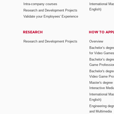
Intra-company courses
International Mas
English)
Research and Development Projects
Validate your Employees' Experience
RESEARCH
HOW TO APP
Research and Development Projects
Overview
Bachelor’s degr
for Video Game
Bachelor’s degree
Game Professio
Bachelor's degr
Video Game Pro
Master's degree i
Interactive Med
International Mas
English)
Engineering deg
and Multimedia