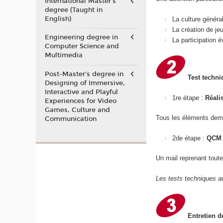
International Master's
degree (Taught in
English)
La culture généra
La création de je
Engineering degree in
La participation
Computer Science and
Multimedia
Post-Master’s degree in
Test techni
Designing of Immersive,
Interactive and Playful
1re étape :
Réali
Experiences for Video
Games, Culture and
Tous les éléments dem
Communication
2de étape :
QCM 
Un mail reprenant toute
Les tests techniques au
Entretien d