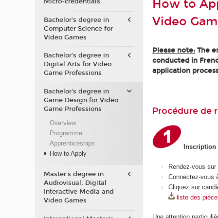
How to App
Micro-credentials
Video Gam
Bachelor’s degree in
Computer Science for
Video Games
Please note:
The en
Bachelor’s degree in
conducted in Frenc
Digital Arts for Video
application process
Game Professions
Bachelor's degree in
Game Design for Video
Game Professions
Procédure de r
Overview
Programme
Apprenticeships
Inscription
How to Apply
Rendez-vous sur
Master's degree in
Connectez-vous à
Audiovisual, Digital
Cliquez sur candi
Interactive Media and
liste des pièc
Video Games
Une attention particuliè