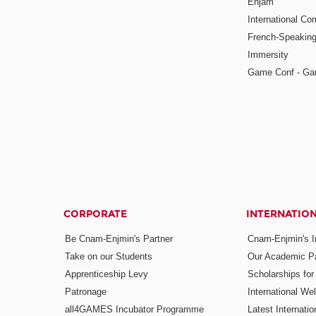
Enjam
International Co
French-Speaking
Immersity
Game Conf - Ga
CORPORATE
INTERNATIO
Be Cnam-Enjmin's Partner
Cnam-Enjmin's In
Take on our Students
Our Academic Pa
Apprenticeship Levy
Scholarships fo
Patronage
International W
all4GAMES Incubator Programme
Latest Internati