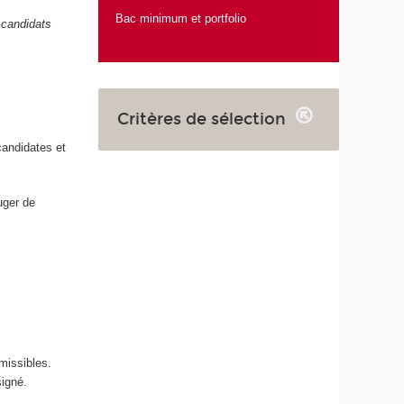
Bac minimum et portfolio
 candidats
Critères de sélection
candidates et
uger de
missibles.
signé.