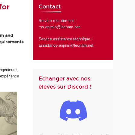
for
Contact
Service recrutement :
ms.enjmin@lecnam.net
am and
Service assistance technique :
equirements
assistance.enjmin@lecnam.net
ingénieure,
’expérience
Échanger avec nos
élèves sur Discord !