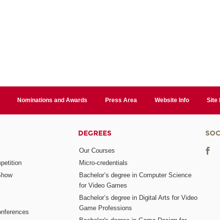
Nominations and Awards
Press Area
Website Info
Site
DEGREES
SOC
Our Courses
etition
Micro-credentials
Show
Bachelor’s degree in Computer Science
for Video Games
Bachelor’s degree in Digital Arts for Video
Game Professions
nferences