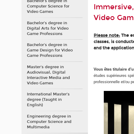
Bachelor’s degree in
Immersive,
Computer Science for
Video Games
Video Gam
Bachelor’s degree in
Digital Arts for Video
Game Professions
Please note:
The en
classes, is conduc
Bachelor's degree in
and the application
Game Design for Video
Game Professions
Master's degree in
Vous êtes titulaire 
Audiovisual, Digital
études supérieures spé
Interactive Media and
professionnelle et/ou p
Video Games
International Master’s
degree (Taught in
English)
Engineering degree in
Computer Science and
Multimedia