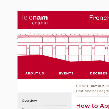
French
ABOUT US
EVENTS
DEGREES
How to App
Home
Post-Master’s degre
Overview
How to App