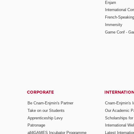
Enjam
International Co
French-Speaking
Immersity
Game Conf - Ga
CORPORATE
INTERNATIO
Be Cnam-Enjmin's Partner
Cnam-Enjmin's In
Take on our Students
Our Academic Pa
Apprenticeship Levy
Scholarships fo
Patronage
International W
all4GAMES Incubator Programme
Latest Internati