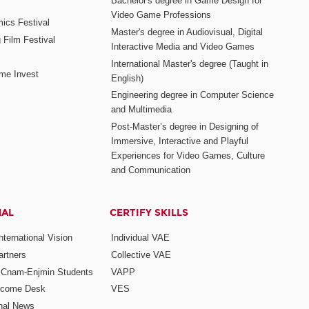
Bachelor's degree in Game Design for
Video Game Professions
mics Festival
Master's degree in Audiovisual, Digital
 Film Festival
Interactive Media and Video Games
International Master's degree (Taught in
me Invest
English)
Engineering degree in Computer Science
and Multimedia
Post-Master’s degree in Designing of
Immersive, Interactive and Playful
Experiences for Video Games, Culture
and Communication
NAL
CERTIFY SKILLS
ternational Vision
Individual VAE
rtners
Collective VAE
r Cnam-Enjmin Students
VAPP
elcome Desk
VES
onal News