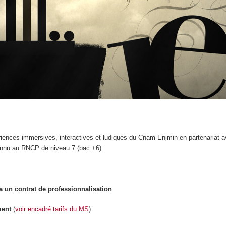
riences immersives, interactives et ludiques du Cnam-Enjmin en partenaria
onnu au RNCP de niveau 7 (bac +6).
a un contrat de professionnalisation
ment
(
voir encadré tarifs du MS
)