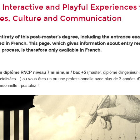
 Interactive and Playful Experiences 
es, Culture and Communication
tirety of this post-master’s degree, including the entrance ex
ted in French. This page, which gives information about entry r
 process, is therefore only available in French.
d'un diplôme RNCP niveau 7 minimum / bac +5
(master, diplôme d'ingénieur·
cialisées…) ou vous êtes un ou une professionnelle avec plus de 3 années d
ersonnelle : postulez !