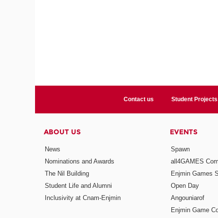
Contact us
Student Projects
ABOUT US
EVENTS
News
Spawn
Nominations and Awards
all4GAMES Comp
The Nil Building
Enjmin Games 
Student Life and Alumni
Open Day
Inclusivity at Cnam-Enjmin
Angouniarof
Enjmin Game Co