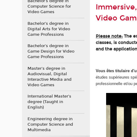
Bachelor’s degree in
Immersive,
Computer Science for
Video Games
Video Gam
Bachelor’s degree in
Digital Arts for Video
Game Professions
Please note:
The en
classes, is conduc
Bachelor's degree in
and the application
Game Design for Video
Game Professions
Master's degree in
Vous êtes titulaire 
Audiovisual, Digital
études supérieures spé
Interactive Media and
professionnelle et/ou p
Video Games
International Master’s
degree (Taught in
English)
Engineering degree in
Computer Science and
Multimedia