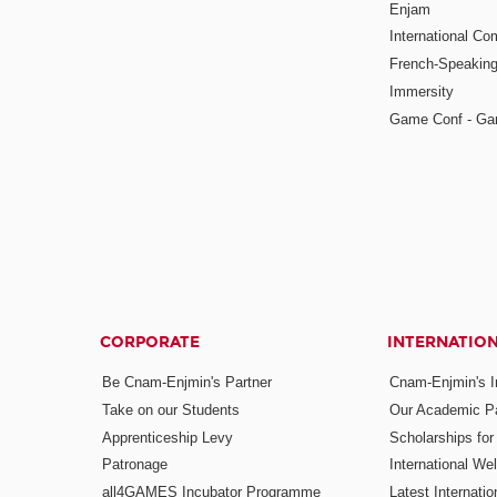
Enjam
International Co
French-Speaking
Immersity
Game Conf - Ga
CORPORATE
INTERNATIO
Be Cnam-Enjmin's Partner
Cnam-Enjmin's In
Take on our Students
Our Academic Pa
Apprenticeship Levy
Scholarships fo
Patronage
International W
all4GAMES Incubator Programme
Latest Internati