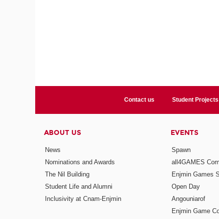
Contact us
Student Projects
ABOUT US
EVENTS
News
Spawn
Nominations and Awards
all4GAMES Comp
The Nil Building
Enjmin Games 
Student Life and Alumni
Open Day
Inclusivity at Cnam-Enjmin
Angouniarof
Enjmin Game Co