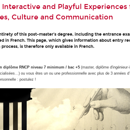
 Interactive and Playful Experiences 
es, Culture and Communication
tirety of this post-master’s degree, including the entrance ex
ted in French. This page, which gives information about entry r
 process, is therefore only available in French.
d'un diplôme RNCP niveau 7 minimum / bac +5
(master, diplôme d'ingénieur·
cialisées…) ou vous êtes un ou une professionnelle avec plus de 3 années d
ersonnelle : postulez !