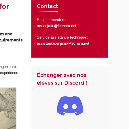
for
Contact
Service recrutement :
ms.enjmin@lecnam.net
am and
Service assistance technique :
equirements
assistance.enjmin@lecnam.net
ingénieure,
’expérience
Échanger avec nos
élèves sur Discord !