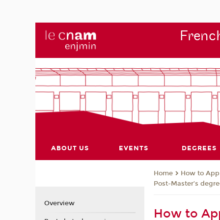
French
ABOUT US
EVENTS
DEGREES
How to App
Home
Post-Master’s degre
Overview
How to App