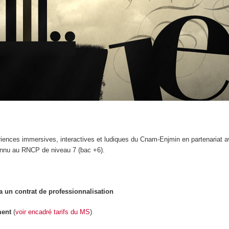
riences immersives, interactives et ludiques du Cnam-Enjmin en partenaria
onnu au RNCP de niveau 7 (bac +6).
a un contrat de professionnalisation
ment
(
voir encadré tarifs du MS
)