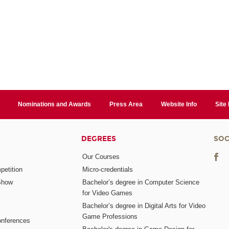
Nominations and Awards
Press Area
Website Info
Site
DEGREES
SOC
Our Courses
etition
Micro-credentials
Show
Bachelor’s degree in Computer Science
for Video Games
Bachelor’s degree in Digital Arts for Video
Game Professions
nferences