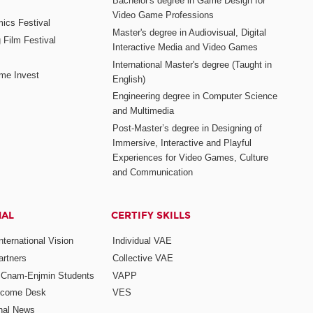
Bachelor's degree in Game Design for
Video Game Professions
mics Festival
Master's degree in Audiovisual, Digital
 Film Festival
Interactive Media and Video Games
International Master's degree (Taught in
me Invest
English)
Engineering degree in Computer Science
and Multimedia
Post-Master’s degree in Designing of
Immersive, Interactive and Playful
Experiences for Video Games, Culture
and Communication
NAL
CERTIFY SKILLS
ternational Vision
Individual VAE
rtners
Collective VAE
r Cnam-Enjmin Students
VAPP
elcome Desk
VES
onal News