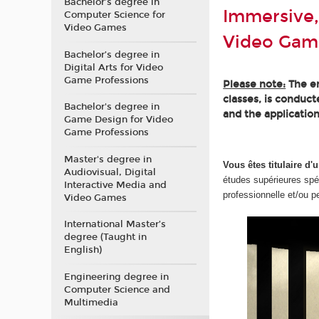
Bachelor’s degree in
Immersive,
Computer Science for
Video Games
Video Gam
Bachelor’s degree in
Digital Arts for Video
Game Professions
Please note:
The en
classes, is conduc
Bachelor's degree in
and the application
Game Design for Video
Game Professions
Master's degree in
Vous êtes titulaire 
Audiovisual, Digital
études supérieures spé
Interactive Media and
professionnelle et/ou p
Video Games
International Master’s
degree (Taught in
English)
Engineering degree in
Computer Science and
Multimedia