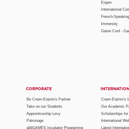
Enjam
International Co
French-Speaking
Immersity
Game Conf - Ga
CORPORATE
INTERNATIO
Be Cnam-Enjmin's Partner
Cnam-Enjmin's In
Take on our Students
Our Academic Pa
Apprenticeship Levy
Scholarships fo
Patronage
International W
all4GAMES Incubator Programme
Latest Internati