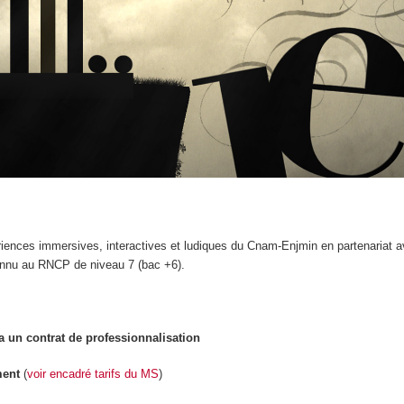
riences immersives, interactives et ludiques du Cnam-Enjmin en partenaria
onnu au RNCP de niveau 7 (bac +6).
a un contrat de professionnalisation
ment
(
voir encadré tarifs du MS
)