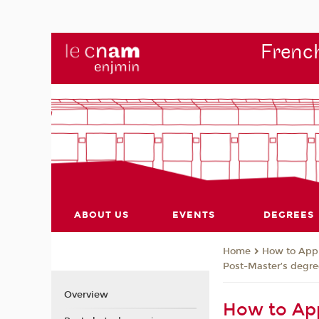
French
ABOUT US
EVENTS
DEGREES
How to App
Home
Post-Master’s degre
Overview
How to App