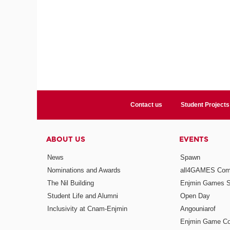
Contact us
Student Projects
ABOUT US
EVENTS
News
Spawn
Nominations and Awards
all4GAMES Comp
The Nil Building
Enjmin Games 
Student Life and Alumni
Open Day
Inclusivity at Cnam-Enjmin
Angouniarof
Enjmin Game Co