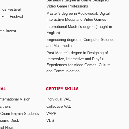
Bachelor's degree in Game Design for
Video Game Professions
mics Festival
Master's degree in Audiovisual, Digital
 Film Festival
Interactive Media and Video Games
International Master's degree (Taught in
me Invest
English)
Engineering degree in Computer Science
and Multimedia
Post-Master’s degree in Designing of
Immersive, Interactive and Playful
Experiences for Video Games, Culture
and Communication
NAL
CERTIFY SKILLS
ternational Vision
Individual VAE
rtners
Collective VAE
r Cnam-Enjmin Students
VAPP
elcome Desk
VES
onal News