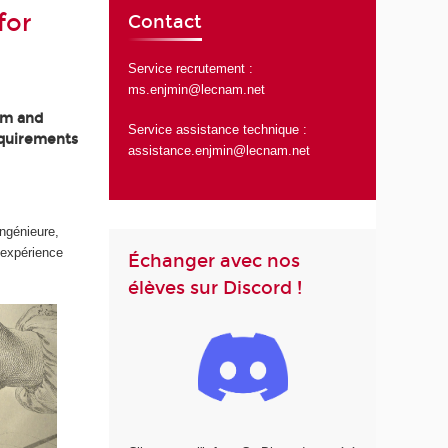
for
Contact
Service recrutement :
ms.enjmin@lecnam.net
am and
Service assistance technique :
equirements
assistance.enjmin@lecnam.net
ingénieure,
’expérience
Échanger avec nos
élèves sur Discord !