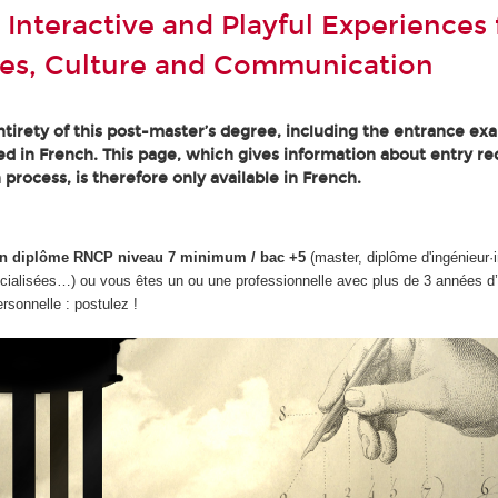
 Interactive and Playful Experiences 
es, Culture and Communication
tirety of this post-master’s degree, including the entrance ex
ted in French. This page, which gives information about entry r
 process, is therefore only available in French.
d'un diplôme RNCP niveau 7 minimum / bac +5
(master, diplôme d'ingénieur·
cialisées…) ou vous êtes un ou une professionnelle avec plus de 3 années d
ersonnelle : postulez !