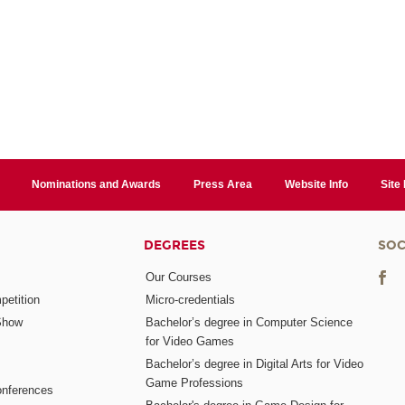
Nominations and Awards
Press Area
Website Info
Site
DEGREES
SOC
Our Courses
etition
Micro-credentials
Show
Bachelor’s degree in Computer Science
for Video Games
Bachelor’s degree in Digital Arts for Video
Game Professions
nferences