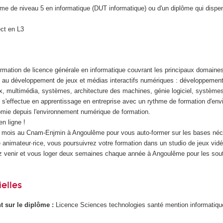
iplôme de niveau 5 en informatique (DUT informatique) ou d'un diplôme qui disp
ect en L3
ormation de licence générale en informatique couvrant les principaux domaine
és au développement de jeux et médias interactifs numériques : développement
, multimédia, systèmes, architecture des machines, génie logiciel, systèmes
l s'effectue en apprentissage en entreprise avec un rythme de formation d'env
mie depuis l'environnement numérique de formation.
n ligne !
3 mois au Cnam-Enjmin à Angoulême pour vous auto-former sur les bases néc
animateur·rice, vous poursuivrez votre formation dans un studio de jeux vid
z venir et vous loger deux semaines chaque année à Angoulême pour les sou
.
elles
ant sur le diplôme :
Licence Sciences technologies santé mention informatiq