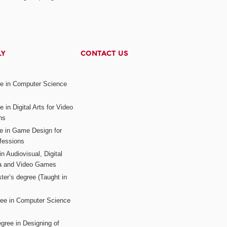
LY
CONTACT US
ee in Computer Science
s
 in Digital Arts for Video
ns
ee in Game Design for
fessions
n Audiovisual, Digital
ia and Video Games
ter’s degree (Taught in
ree in Computer Science
gree in Designing of