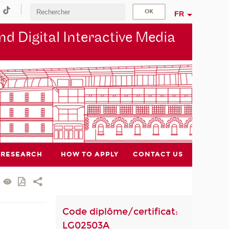
FR
d Digital Interactive Media
RESEARCH
HOW TO APPLY
CONTACT US
Code diplôme/certificat:
LG02503A