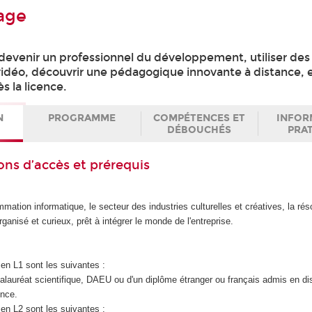
age
 devenir un professionnel du développement, utiliser de
vidéo, découvrir une pédagogique innovante à distance, e
s la licence.
N
PROGRAMME
COMPÉTENCES ET
INFOR
DÉBOUCHÉS
PRA
ons d’accès et prérequis
mmation informatique, le secteur des industries culturelles et créatives, la rés
anisé et curieux, prêt à intégrer le monde de l'entreprise.
en L1 sont les suivantes :
accalauréat scientifique, DAEU ou d'un diplôme étranger ou français admis en d
ence.
en L2 sont les suivantes :