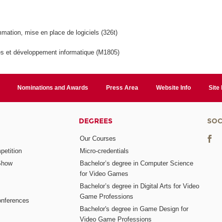
mation, mise en place de logiciels (326t)
s et développement informatique (M1805)
Nominations and Awards
Press Area
Website Info
Site
DEGREES
SOC
Our Courses
etition
Micro-credentials
Show
Bachelor’s degree in Computer Science
for Video Games
Bachelor’s degree in Digital Arts for Video
Game Professions
nferences
Bachelor's degree in Game Design for
Video Game Professions