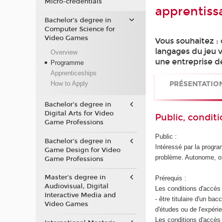
Micro-credentials
apprentiss
Bachelor’s degree in
Computer Science for
Video Games
Vous souhaitez :
langages du jeu 
Overview
une entreprise dè
Programme
Apprenticeships
PRÉSENTATIO
How to Apply
Bachelor’s degree in
Digital Arts for Video
Public, conditi
Game Professions
Public :
Bachelor's degree in
Intéressé par la progra
Game Design for Video
problème. Autonome, org
Game Professions
Master's degree in
Prérequis :
Audiovisual, Digital
Les conditions d'accès 
Interactive Media and
- être titulaire d'un b
Video Games
d'études ou de l'expéri
Les conditions d'accès 