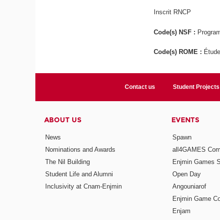
Inscrit RNCP
Code(s) NSF :
Program
Code(s) ROME :
Étude
Contact us
Student Projects
ABOUT US
EVENTS
News
Spawn
Nominations and Awards
all4GAMES Comp
The Nil Building
Enjmin Games 
Student Life and Alumni
Open Day
Inclusivity at Cnam-Enjmin
Angouniarof
Enjmin Game Co
Enjam