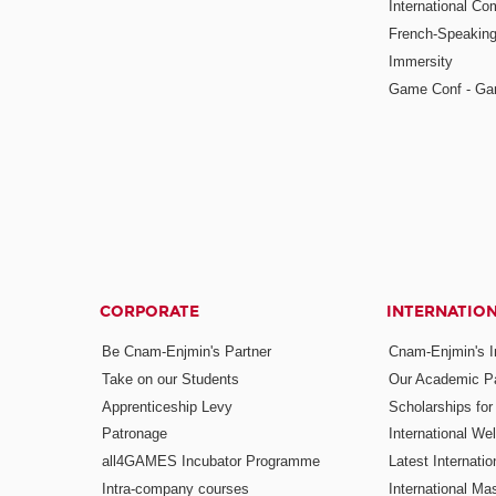
International Co
French-Speaking
Immersity
Game Conf - Ga
CORPORATE
INTERNATIO
Be Cnam-Enjmin's Partner
Cnam-Enjmin's In
Take on our Students
Our Academic Pa
Apprenticeship Levy
Scholarships fo
Patronage
International W
all4GAMES Incubator Programme
Latest Internati
Intra-company courses
International Mas