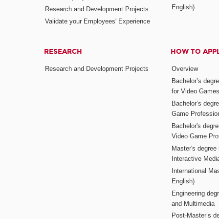
English)
Research and Development Projects
Validate your Employees' Experience
RESEARCH
HOW TO APP
Research and Development Projects
Overview
Bachelor’s degr
for Video Game
Bachelor’s degree
Game Professio
Bachelor's degr
Video Game Pro
Master's degree i
Interactive Med
International Mas
English)
Engineering deg
and Multimedia
Post-Master’s de