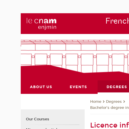
French
ABOUT US
EVENTS
DEGREES
Degrees
Home
Bachelor’s degree i
Our Courses
Licence in