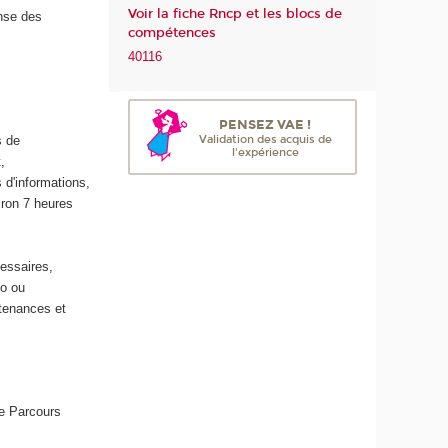
Voir la fiche Rncp et les blocs de
ense des
m
compétences
é
40116
r
i
q
u
PENSEZ VAE !
Validation des acquis de
s de
e
l'expérience
,
e
 d'informations,
t
iron 7 heures
d
e
l
essaires,
'
éo ou
I
tenances et
A
ue Parcours