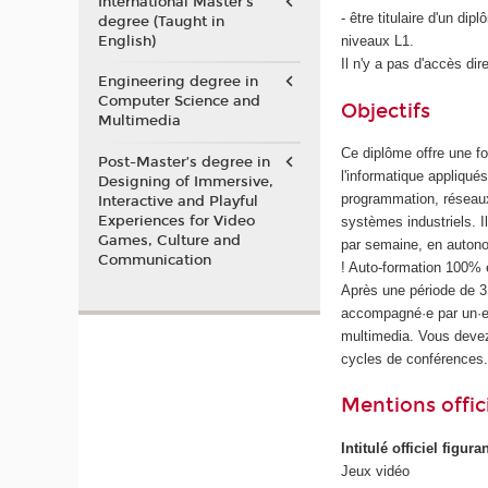
International Master's
- être titulaire d'un d
degree (Taught in
English)
niveaux L1.
Il n'y a pas d'accès dir
Engineering degree in
Computer Science and
Objectifs
Multimedia
Ce diplôme offre une f
Post-Master’s degree in
l'informatique appliqu
Designing of Immersive,
programmation, réseaux
Interactive and Playful
Experiences for Video
systèmes industriels. I
Games, Culture and
par semaine, en autono
Communication
! Auto-formation 100% e
Après une période de 
accompagné·e par un·e 
multimedia. Vous deve
cycles de conférences
Mentions offici
Intitulé officiel figur
Jeux vidéo