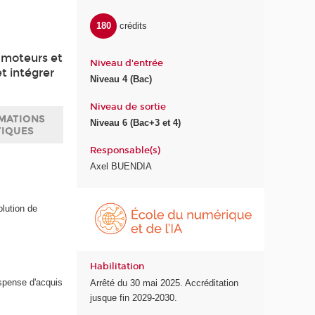
180
crédits
s moteurs et
Niveau d'entrée
t intégrer
Niveau 4 (Bac)
Niveau de sortie
MATIONS
Niveau 6 (Bac+3 et 4)
TIQUES
Responsable(s)
Axel BUENDIA
É
olution de
c
o
l
e
Habilitation
d
ispense d'acquis
Arrêté du 30 mai 2025. Accréditation
u
jusque fin 2029-2030.
n
u