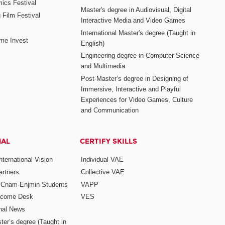
mics Festival
Master's degree in Audiovisual, Digital
 Film Festival
Interactive Media and Video Games
International Master's degree (Taught in
me Invest
English)
Engineering degree in Computer Science
and Multimedia
Post-Master’s degree in Designing of
Immersive, Interactive and Playful
Experiences for Video Games, Culture
and Communication
NAL
CERTIFY SKILLS
ternational Vision
Individual VAE
rtners
Collective VAE
r Cnam-Enjmin Students
VAPP
elcome Desk
VES
onal News
ter’s degree (Taught in