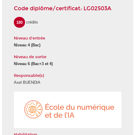
Code diplôme/certificat: LG02503A
180
crédits
Niveau d'entrée
Niveau 4 (Bac)
Niveau de sortie
Niveau 6 (Bac+3 et 4)
Responsable(s)
Axel BUENDIA
École
du
numéri
et
de
l'IA
Habilitation