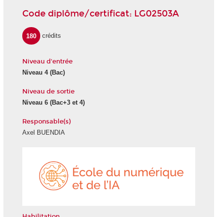
Code diplôme/certificat: LG02503A
180
crédits
Niveau d'entrée
Niveau 4 (Bac)
Niveau de sortie
Niveau 6 (Bac+3 et 4)
Responsable(s)
Axel BUENDIA
École
du
numéri
et
de
l'IA
Habilitation