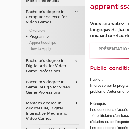
Micro-credentials
apprentiss
Bachelor’s degree in
Computer Science for
Video Games
Vous souhaitez :
langages du jeu 
Overview
une entreprise dè
Programme
Apprenticeships
PRÉSENTATIO
How to Apply
Bachelor’s degree in
Digital Arts for Video
Public, conditi
Game Professions
Public :
Bachelor's degree in
Intéressé par la progra
Game Design for Video
problème. Autonome, org
Game Professions
Master's degree in
Prérequis :
Audiovisual, Digital
Les conditions d'accès 
Interactive Media and
- être titulaire d'un b
Video Games
d'études ou de l'expéri
Les conditions d'accès 