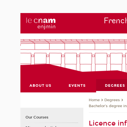
French
ABOUT US
EVENTS
DEGREES
Degrees
Home
Bachelor’s degree i
Our Courses
Licence in