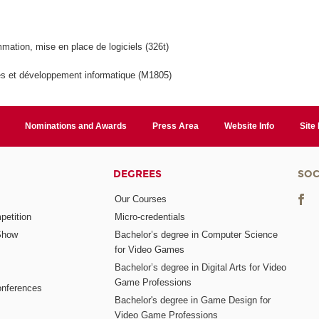
mation, mise en place de logiciels (326t)
s et développement informatique (M1805)
Nominations and Awards
Press Area
Website Info
Site
DEGREES
SOC
Our Courses
etition
Micro-credentials
Show
Bachelor’s degree in Computer Science
for Video Games
Bachelor’s degree in Digital Arts for Video
Game Professions
nferences
Bachelor's degree in Game Design for
Video Game Professions