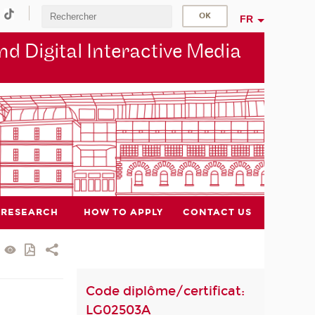
FR
d Digital Interactive Media
RESEARCH
HOW TO APPLY
CONTACT US
Code diplôme/certificat:
LG02503A