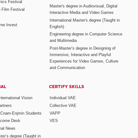
mics Festival
Master's degree in Audiovisual, Digital
 Film Festival
Interactive Media and Video Games
International Master's degree (Taught in
me Invest
English)
Engineering degree in Computer Science
and Multimedia
Post-Master’s degree in Designing of
Immersive, Interactive and Playful
Experiences for Video Games, Culture
and Communication
NAL
CERTIFY SKILLS
ternational Vision
Individual VAE
rtners
Collective VAE
r Cnam-Enjmin Students
VAPP
elcome Desk
VES
onal News
ter’s degree (Taught in