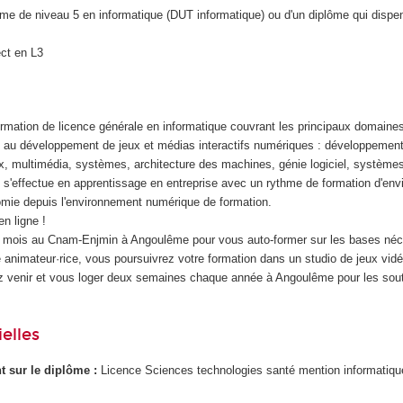
iplôme de niveau 5 en informatique (DUT informatique) ou d'un diplôme qui disp
ect en L3
ormation de licence générale en informatique couvrant les principaux domaine
és au développement de jeux et médias interactifs numériques : développement
, multimédia, systèmes, architecture des machines, génie logiciel, systèmes
l s'effectue en apprentissage en entreprise avec un rythme de formation d'env
mie depuis l'environnement numérique de formation.
n ligne !
3 mois au Cnam-Enjmin à Angoulême pour vous auto-former sur les bases néc
animateur·rice, vous poursuivrez votre formation dans un studio de jeux vid
z venir et vous loger deux semaines chaque année à Angoulême pour les sou
.
elles
ant sur le diplôme :
Licence Sciences technologies santé mention informatiq