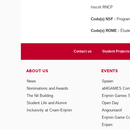
Inscrit RNCP
Code(s) NSF :
Program
Code(s) ROME :
Étude
Contact us
Student Projects
ABOUT US
EVENTS
News
Spawn
Nominations and Awards
all4GAMES Comp
The Nil Building
Enjmin Games 
Student Life and Alumni
Open Day
Inclusivity at Cnam-Enjmin
Angouniarof
Enjmin Game Co
Enjam