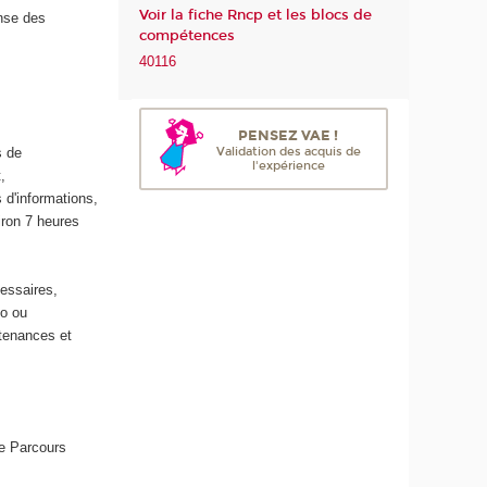
Voir la fiche Rncp et les blocs de
ense des
m
compétences
é
40116
r
i
q
u
PENSEZ VAE !
Validation des acquis de
s de
e
l'expérience
,
e
 d'informations,
t
iron 7 heures
d
e
l
essaires,
'
éo ou
I
tenances et
A
ue Parcours