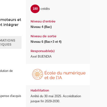
180
crédits
s moteurs et
Niveau d'entrée
t intégrer
Niveau 4 (Bac)
Niveau de sortie
MATIONS
Niveau 6 (Bac+3 et 4)
TIQUES
Responsable(s)
Axel BUENDIA
É
olution de
c
o
l
e
Habilitation
d
ispense d'acquis
Arrêté du 30 mai 2025. Accréditation
u
jusque fin 2029-2030.
n
u