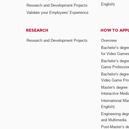
English)
Research and Development Projects
Validate your Employees' Experience
RESEARCH
HOW TO APP
Research and Development Projects
Overview
Bachelor’s degr
for Video Game
Bachelor’s degree
Game Professio
Bachelor's degr
Video Game Pro
Master's degree i
Interactive Med
International Mas
English)
Engineering deg
and Multimedia
Post-Master’s de