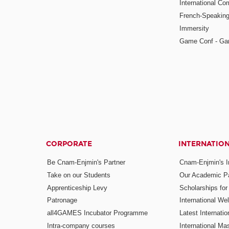
International Co
French-Speaking
Immersity
Game Conf - Ga
CORPORATE
INTERNATIO
Be Cnam-Enjmin's Partner
Cnam-Enjmin's In
Take on our Students
Our Academic Pa
Apprenticeship Levy
Scholarships fo
Patronage
International W
all4GAMES Incubator Programme
Latest Internati
Intra-company courses
International Mas