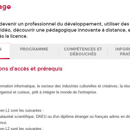
age
 devenir un professionnel du développement, utiliser de
vidéo, découvrir une pédagogique innovante à distance, e
s la licence.
N
PROGRAMME
COMPÉTENCES ET
INFOR
DÉBOUCHÉS
PRA
ons d’accès et prérequis
mmation informatique, le secteur des industries culturelles et créatives, la rés
anisé et curieux, prêt à intégrer le monde de l'entreprise.
en L1 sont les suivantes :
accalauréat scientifique, DAEU ou d'un diplôme étranger ou français admis en d
ence.
en L2 sont les suivantes :