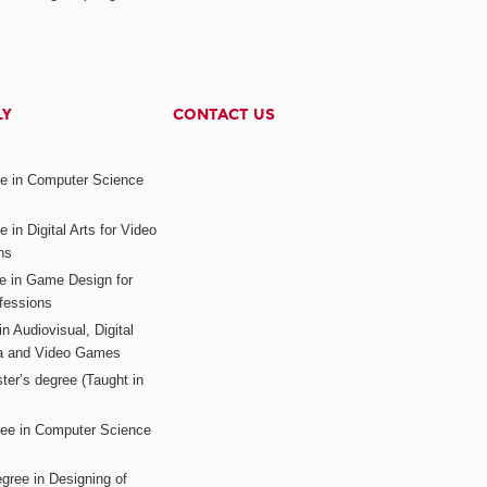
LY
CONTACT US
ee in Computer Science
s
 in Digital Arts for Video
ns
ee in Game Design for
fessions
n Audiovisual, Digital
ia and Video Games
ter’s degree (Taught in
ree in Computer Science
gree in Designing of