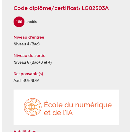
Code diplôme/certificat: LG02503A
180
crédits
Niveau d'entrée
Niveau 4 (Bac)
Niveau de sortie
Niveau 6 (Bac+3 et 4)
Responsable(s)
Axel BUENDIA
École
du
numéri
et
de
l'IA
Habilitation