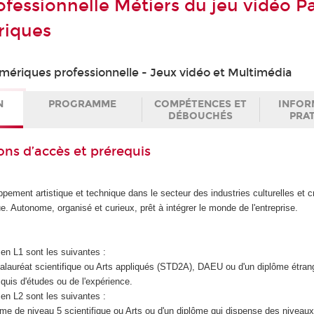
ofessionnelle Métiers du jeu vidéo P
riques
mériques professionnelle - Jeux vidéo et Multimédia
N
PROGRAMME
COMPÉTENCES ET
INFOR
DÉBOUCHÉS
PRA
ons d’accès et prérequis
ppement artistique et technique dans le secteur des industries culturelles et c
e. Autonome, organisé et curieux, prêt à intégrer le monde de l'entreprise.
en L1 sont les suivantes :
accalauréat scientifique ou Arts appliqués (STD2A), DAEU ou d'un diplôme étran
quis d'études ou de l'expérience.
en L2 sont les suivantes :
iplôme de niveau 5 scientifique ou Arts ou d'un diplôme qui dispense des niveaux