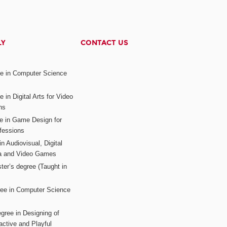
LY
CONTACT US
ee in Computer Science
s
 in Digital Arts for Video
ns
ee in Game Design for
fessions
n Audiovisual, Digital
ia and Video Games
ter’s degree (Taught in
ree in Computer Science
gree in Designing of
active and Playful