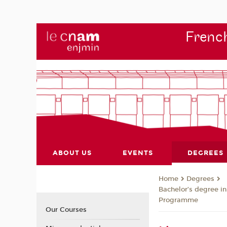
French
ABOUT US
EVENTS
DEGREES
Degrees
Home
Bachelor’s degree in
Programme
Our Courses