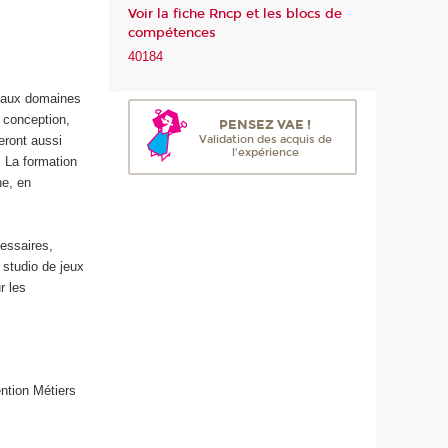
Voir la fiche Rncp et les blocs de
m
compétences
é
40184
r
i
ipaux domaines
q
 conception,
u
PENSEZ VAE !
Validation des acquis de
eront aussi
e
l'expérience
 La formation
e
ne, en
t
d
e
essaires,
l
studio de jeux
'
r les
I
A
ntion Métiers