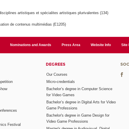
isciplines artistiques et spécialites artistiques plurivalentes (134)
sation de contenus multimédias (E1205)
Nominations and Awards
Press Area
Website Info
Site
DEGREES
SOC
Our Courses
etition
Micro-credentials
Show
Bachelor’s degree in Computer Science
for Video Games
Bachelor’s degree in Digital Arts for Video
Game Professions
nferences
Bachelor's degree in Game Design for
Video Game Professions
mics Festival
Master's degree in Audiovisual, Digital