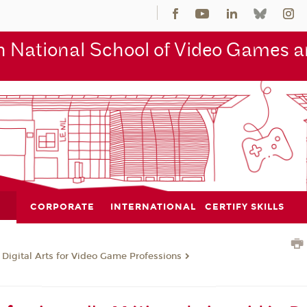
 National School of Video Games an
CORPORATE
INTERNATIONAL
CERTIFY SKILLS
 Digital Arts for Video Game Professions