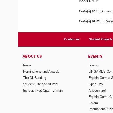
Inscrit RNCP
Code(s) NSF :
Autres d
Code(s) ROME :
Réali
Contact us
Student Projects
ABOUT US
EVENTS
News
Spawn
Nominations and Awards
all4GAMES Comp
The Nil Building
Enjmin Games 
Student Life and Alumni
Open Day
Inclusivity at Cnam-Enjmin
Angouniarof
Enjmin Game Co
Enjam
International Co