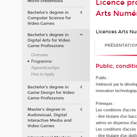
Licence pr
Micro-credentials
Arts Numé
Bachelor’s degree in
Computer Science for
Video Games
Licences Arts Nu
Bachelor’s degree in
Digital Arts for Video
PRÉSENTATIO
Game Professions
Overview
Programme
Public, conditi
Apprenticeships
How to Apply
Public :
Intéressé par le dévelo
Bachelor's degree in
innovation technologiqu
Game Design for Video
Game Professions
Prérequis :
Master's degree in
Les conditions d'accès 
Audiovisual, Digital
- être titulaire d'un b
Interactive Media and
admis en dispense d'ac
Video Games
Les conditions d'accès 
- être titulaire d'un d