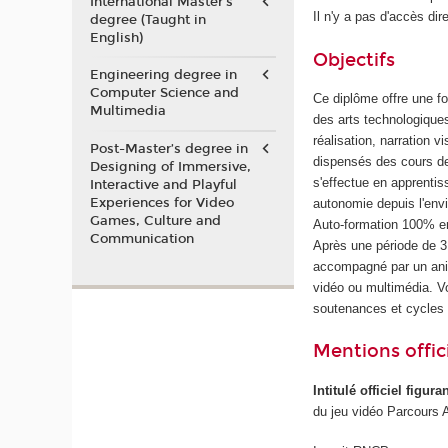
International Master's
Il n'y a pas d'accès dir
degree (Taught in
English)
Objectifs
Engineering degree in
Computer Science and
Ce diplôme offre une f
Multimedia
des arts technologique
réalisation, narration 
Post-Master’s degree in
dispensés des cours de
Designing of Immersive,
s'effectue en apprenti
Interactive and Playful
Experiences for Video
autonomie depuis l'env
Games, Culture and
Auto-formation 100% en
Communication
Après une période de 
accompagné par un anim
vidéo ou multimédia. 
soutenances et cycles
Mentions offici
Intitulé officiel figur
du jeu vidéo Parcours 