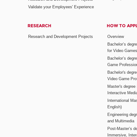
Validate your Employees' Experience
RESEARCH
HOW TO APP
Research and Development Projects
Overview
Bachelor’s degr
for Video Game
Bachelor’s degree
Game Professio
Bachelor's degr
Video Game Pro
Master's degree i
Interactive Med
International Mas
English)
Engineering deg
and Multimedia
Post-Master’s de
Immersive, Inter