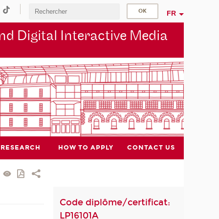
FR
d Digital Interactive Media
RESEARCH
HOW TO APPLY
CONTACT US
Code diplôme/certificat:
LP16101A