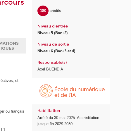
arcours
180
crédits
Niveau d'entrée
Niveau 5 (Bac+2)
MATIONS
Niveau de sortie
TIQUES
Niveau 6 (Bac+3 et 4)
Responsable(s)
Axel BUENDIA
réatives, et
É
c
o
l
e
Habilitation
ger ou français
d
Arrêté du 30 mai 2025. Accréditation
u
jusque fin 2029-2030.
n
 L1.
u