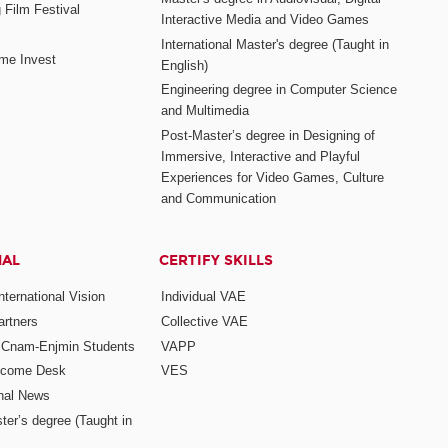
 Film Festival
Interactive Media and Video Games
International Master's degree (Taught in
me Invest
English)
Engineering degree in Computer Science
and Multimedia
Post-Master’s degree in Designing of
Immersive, Interactive and Playful
Experiences for Video Games, Culture
and Communication
NAL
CERTIFY SKILLS
ternational Vision
Individual VAE
rtners
Collective VAE
r Cnam-Enjmin Students
VAPP
elcome Desk
VES
onal News
ter’s degree (Taught in