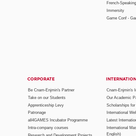
French-Speaking
Immersity
Game Conf - Ga
CORPORATE
INTERNATIO
Be Cnam-Enjmin's Partner
Cnam-Enjmin's In
Take on our Students
Our Academic Pa
Apprenticeship Levy
Scholarships fo
Patronage
International W
all4GAMES Incubator Programme
Latest Internati
Intra-company courses
International Mas
English)
Research and Development Projects