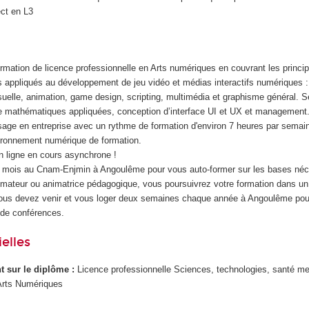
ect en L3
ormation de licence professionnelle en Arts numériques en couvrant les princ
s appliqués au développement de jeu vidéo et médias interactifs numériques :
visuelle, animation, game design, scripting, multimédia et graphisme général. S
 mathématiques appliquées, conception d’interface UI et UX et management.
ssage en entreprise avec un rythme de formation d'environ 7 heures par semai
ironnement numérique de formation.
 ligne en cours asynchrone !
3 mois au Cnam-Enjmin à Angoulême pour vous auto-former sur les bases néc
ateur ou animatrice pédagogique, vous poursuivrez votre formation dans un 
Vous devez venir et vous loger deux semaines chaque année à Angoulême pou
 de conférences.
elles
ant sur le diplôme :
Licence professionnelle Sciences, technologies, santé me
Arts Numériques