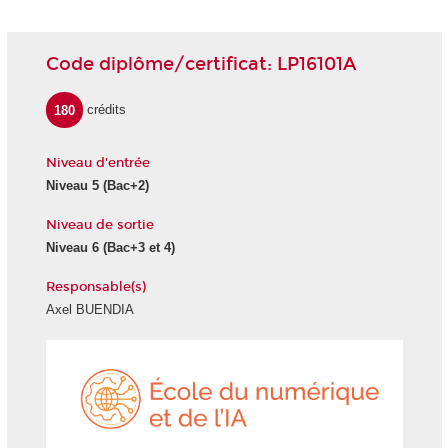
Code diplôme/certificat: LP16101A
180
crédits
Niveau d'entrée
Niveau 5 (Bac+2)
Niveau de sortie
Niveau 6 (Bac+3 et 4)
Responsable(s)
Axel BUENDIA
École
du
numéri
et
de