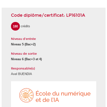
Code diplôme/certificat: LP16101A
180
crédits
Niveau d'entrée
Niveau 5 (Bac+2)
Niveau de sortie
Niveau 6 (Bac+3 et 4)
Responsable(s)
Axel BUENDIA
École
du
numéri
et
de