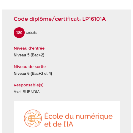
Code diplôme/certificat: LP16101A
180
crédits
Niveau d'entrée
Niveau 5 (Bac+2)
Niveau de sortie
Niveau 6 (Bac+3 et 4)
Responsable(s)
Axel BUENDIA
École
du
numéri
et
de