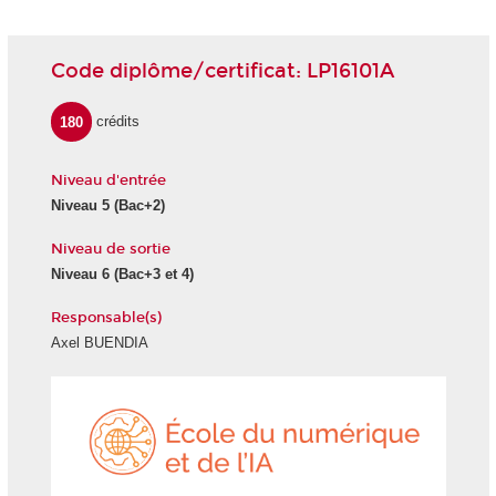
Code diplôme/certificat: LP16101A
180
crédits
Niveau d'entrée
Niveau 5 (Bac+2)
Niveau de sortie
Niveau 6 (Bac+3 et 4)
Responsable(s)
Axel BUENDIA
École
du
numéri
et
de