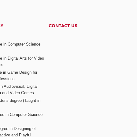
LY
CONTACT US
ee in Computer Science
s
 in Digital Arts for Video
ns
ee in Game Design for
fessions
n Audiovisual, Digital
ia and Video Games
ter’s degree (Taught in
ree in Computer Science
gree in Designing of
active and Playful