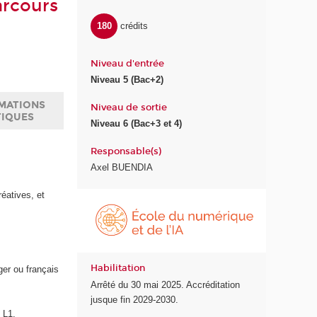
arcours
180
crédits
Niveau d'entrée
Niveau 5 (Bac+2)
MATIONS
Niveau de sortie
TIQUES
Niveau 6 (Bac+3 et 4)
Responsable(s)
Axel BUENDIA
réatives, et
É
c
o
l
e
Habilitation
ger ou français
d
Arrêté du 30 mai 2025. Accréditation
u
jusque fin 2029-2030.
n
 L1.
u