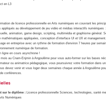
ect en L3
ormation de licence professionnelle en Arts numériques en couvrant les princ
s appliqués au développement de jeu vidéo et médias interactifs numériques :
visuelle, animation, game design, scripting, multimédia et graphisme général. S
 mathématiques appliquées, conception d’interface UI et UX et management.
ssage en entreprise avec un rythme de formation d'environ 7 heures par semai
ironnement numérique de formation.
 ligne en cours asynchrone !
3 mois au Cnam-Enjmin à Angoulême pour vous auto-former sur les bases néc
ateur ou animatrice pédagogique, vous poursuivrez votre formation dans un 
Vous devez venir et vous loger deux semaines chaque année à Angoulême pou
 de conférences.
elles
ant sur le diplôme :
Licence professionnelle Sciences, technologies, santé me
Arts Numériques