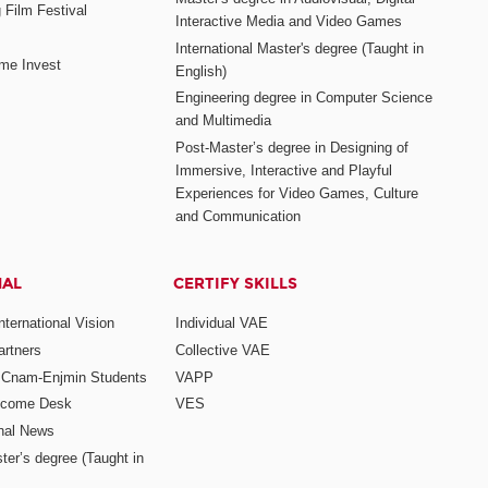
 Film Festival
Interactive Media and Video Games
International Master's degree (Taught in
me Invest
English)
Engineering degree in Computer Science
and Multimedia
Post-Master’s degree in Designing of
Immersive, Interactive and Playful
Experiences for Video Games, Culture
and Communication
NAL
CERTIFY SKILLS
ternational Vision
Individual VAE
rtners
Collective VAE
r Cnam-Enjmin Students
VAPP
elcome Desk
VES
onal News
ter’s degree (Taught in