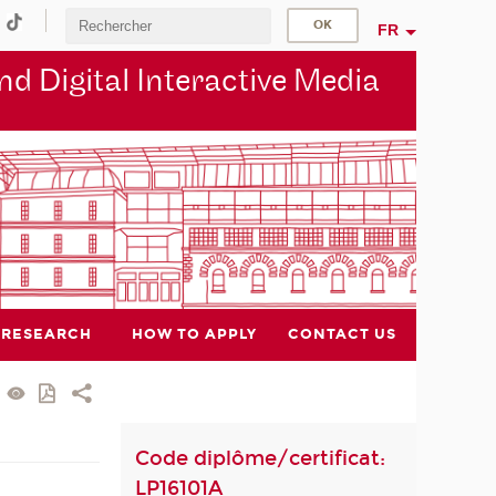
FR
d Digital Interactive Media
RESEARCH
HOW TO APPLY
CONTACT US
Code diplôme/certificat:
LP16101A