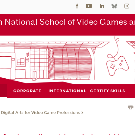
 National School of Video Games an
CORPORATE
INTERNATIONAL
CERTIFY SKILLS
 Digital Arts for Video Game Professions