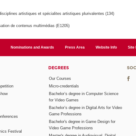
isciplines artistiques et spécialites artistiques plurivalentes (134)
sation de contenus multimédias (E1205)
Nominations and Awards
Press Area
Website Info
Site
DEGREES
SOC
Our Courses
etition
Micro-credentials
Show
Bachelor’s degree in Computer Science
for Video Games
Bachelor’s degree in Digital Arts for Video
Game Professions
nferences
Bachelor's degree in Game Design for
Video Game Professions
mics Festival
Master's degree in Audiovisual, Digital