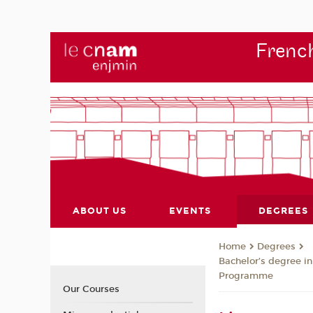
French
ABOUT US
EVENTS
DEGREES
Degrees
Home
Bachelor’s degree in
Programme
Our Courses