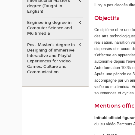
International Master's
Il n'y a pas d'accès dir
degree (Taught in
English)
Objectifs
Engineering degree in
Computer Science and
Ce diplôme offre une f
Multimedia
des arts technologique
réalisation, narration 
Post-Master’s degree in
dispensés des cours de
Designing of Immersive,
s'effectue en apprenti
Interactive and Playful
Experiences for Video
autonomie depuis l'env
Games, Culture and
Auto-formation 100% en
Communication
Après une période de 
accompagné par un anim
vidéo ou multimédia. 
soutenances et cycles
Mentions offici
Intitulé officiel figur
du jeu vidéo Parcours 