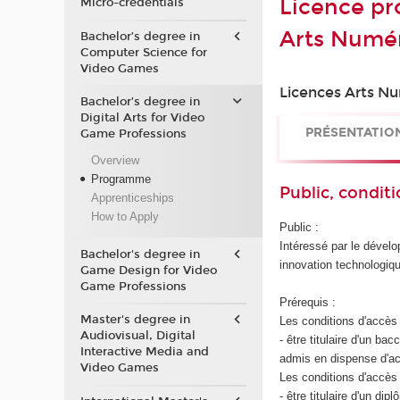
Licence pr
Micro-credentials
Arts Numé
Bachelor’s degree in
Computer Science for
Video Games
Licences Arts Nu
Bachelor’s degree in
Digital Arts for Video
PRÉSENTATIO
Game Professions
Overview
Programme
Public, conditi
Apprenticeships
How to Apply
Public :
Intéressé par le dévelo
Bachelor's degree in
innovation technologiqu
Game Design for Video
Game Professions
Prérequis :
Master's degree in
Les conditions d'accès 
Audiovisual, Digital
- être titulaire d'un b
Interactive Media and
admis en dispense d'ac
Video Games
Les conditions d'accès 
- être titulaire d'un d