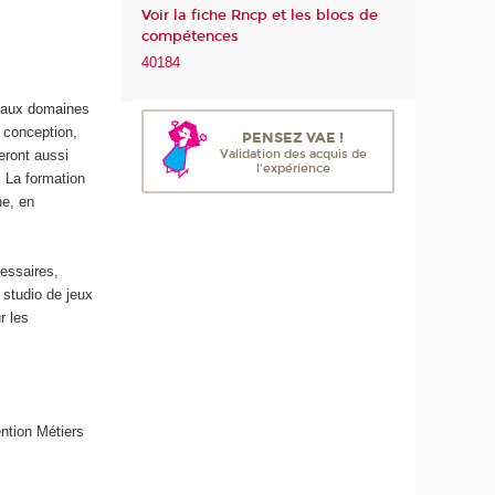
Voir la fiche Rncp et les blocs de
m
compétences
é
40184
r
i
ipaux domaines
q
 conception,
u
PENSEZ VAE !
Validation des acquis de
eront aussi
e
l'expérience
 La formation
e
ne, en
t
d
e
essaires,
l
studio de jeux
'
r les
I
A
ntion Métiers