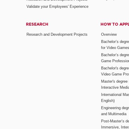
Validate your Employees' Experience
RESEARCH
HOW TO APP
Research and Development Projects
Overview
Bachelor’s degr
for Video Game
Bachelor’s degree
Game Professio
Bachelor's degr
Video Game Pro
Master's degree i
Interactive Med
International Mas
English)
Engineering deg
and Multimedia
Post-Master’s de
Immersive, Inter