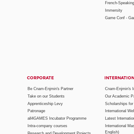
French-Speaking
Immersity
Game Conf - Ga
CORPORATE
INTERNATIO
Be Cnam-Enjmin's Partner
Cnam-Enjmin's In
Take on our Students
Our Academic Pa
Apprenticeship Levy
Scholarships fo
Patronage
International W
all4GAMES Incubator Programme
Latest Internati
Intra-company courses
International Mas
English)
Research and Development Projects