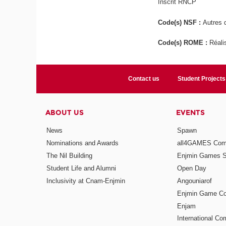
Inscrit RNCP
Code(s) NSF :
Autres d
Code(s) ROME :
Réali
Contact us
Student Projects
ABOUT US
EVENTS
News
Spawn
Nominations and Awards
all4GAMES Comp
The Nil Building
Enjmin Games 
Student Life and Alumni
Open Day
Inclusivity at Cnam-Enjmin
Angouniarof
Enjmin Game Co
Enjam
International Co