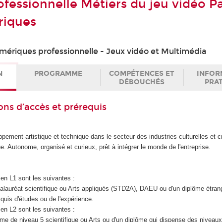
ofessionnelle Métiers du jeu vidéo P
riques
mériques professionnelle - Jeux vidéo et Multimédia
N
PROGRAMME
COMPÉTENCES ET
INFOR
DÉBOUCHÉS
PRA
ons d’accès et prérequis
ppement artistique et technique dans le secteur des industries culturelles et c
e. Autonome, organisé et curieux, prêt à intégrer le monde de l'entreprise.
en L1 sont les suivantes :
accalauréat scientifique ou Arts appliqués (STD2A), DAEU ou d'un diplôme étran
quis d'études ou de l'expérience.
en L2 sont les suivantes :
iplôme de niveau 5 scientifique ou Arts ou d'un diplôme qui dispense des niveaux