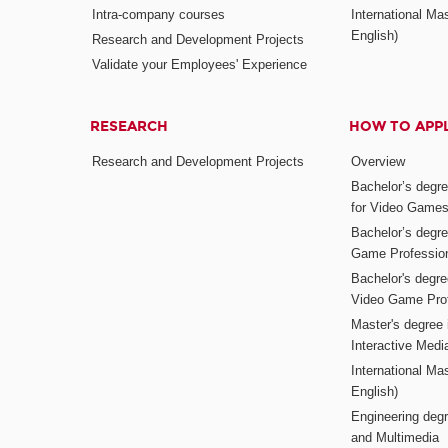
Intra-company courses
International Mas
English)
Research and Development Projects
Validate your Employees' Experience
RESEARCH
HOW TO APP
Research and Development Projects
Overview
Bachelor’s degr
for Video Game
Bachelor’s degree
Game Professio
Bachelor's degr
Video Game Pro
Master's degree i
Interactive Med
International Mas
English)
Engineering deg
and Multimedia