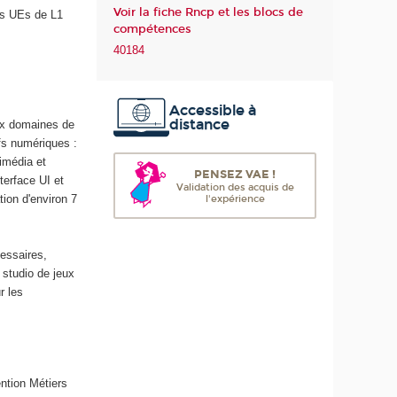
Voir la fiche Rncp et les blocs de
es UEs de L1
m
compétences
é
40184
r
i
q
Accessible à
u
distance
aux domaines de
e
fs numériques :
e
imédia et
t
PENSEZ VAE !
terface UI et
d
Validation des acquis de
ion d'environ 7
l'expérience
e
l
'
essaires,
I
studio de jeux
A
r les
ntion Métiers