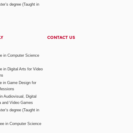
ter’s degree (Taught in
LY
CONTACT US
ee in Computer Science
s
 in Digital Arts for Video
ns
ee in Game Design for
fessions
n Audiovisual, Digital
ia and Video Games
ter’s degree (Taught in
ree in Computer Science