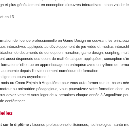
n et plus généralement en conception d’œuvres interactives, sinon valider l
ect en L3
ormation de licence professionnelle en Game Design en couvrant les princip
es interactives appliqués au développement de jeu vidéo et médias interacti
rédaction de documents de conception, narration, game design, scripting, mult
ont aussi dispensés des cours de mathématiques appliquées, conception d’in
ormation s'effectue en apprentissage en entreprise avec un rythme de format
 autonomie depuis l'environnement numérique de formation.
 ligne en cours asynchrone !
3 mois au Cnam-Enjmin à Angoulême pour vous auto-former sur les bases néc
ateur ou animatrice pédagogique, vous poursuivrez votre formation dans un 
Vous devez venir et vous loger deux semaines chaque année à Angoulême pou
 de conférences.
elles
ant sur le diplôme :
Licence professionnelle Sciences, technologies, santé me