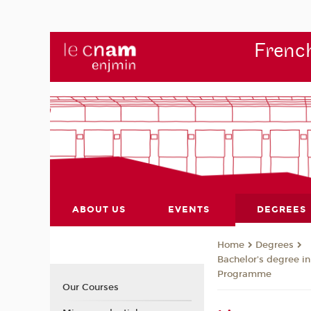
French
ABOUT US
EVENTS
DEGREES
Degrees
Home
Bachelor's degree i
Programme
Our Courses