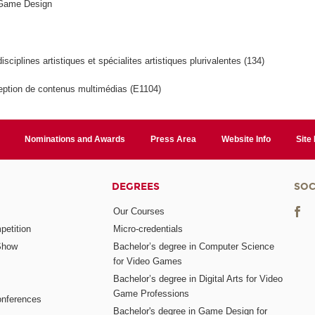
 Game Design
isciplines artistiques et spécialites artistiques plurivalentes (134)
ption de contenus multimédias (E1104)
Nominations and Awards
Press Area
Website Info
Site
DEGREES
SOC
Our Courses
etition
Micro-credentials
Show
Bachelor’s degree in Computer Science
for Video Games
Bachelor’s degree in Digital Arts for Video
Game Professions
nferences
Bachelor's degree in Game Design for