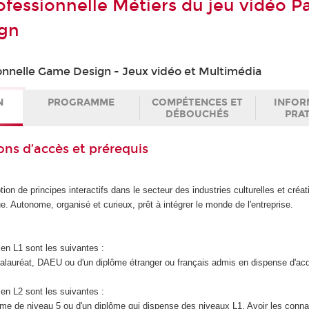
ofessionnelle Métiers du jeu vidéo P
gn
onnelle Game Design - Jeux vidéo et Multimédia
N
PROGRAMME
COMPÉTENCES ET
INFOR
DÉBOUCHÉS
PRA
ons d’accès et prérequis
ion de principes interactifs dans le secteur des industries culturelles et créat
e. Autonome, organisé et curieux, prêt à intégrer le monde de l'entreprise.
en L1 sont les suivantes :
accalauréat, DAEU ou d'un diplôme étranger ou français admis en dispense d'ac
en L2 sont les suivantes :
iplôme de niveau 5 ou d'un diplôme qui dispense des niveaux L1. Avoir les con