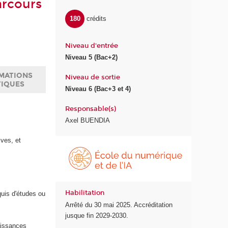
arcours
180
crédits
Niveau d'entrée
Niveau 5 (Bac+2)
MATIONS
Niveau de sortie
TIQUES
Niveau 6 (Bac+3 et 4)
Responsable(s)
Axel BUENDIA
ives, et
É
c
o
l
e
Habilitation
quis d'études ou
d
Arrêté du 30 mai 2025. Accréditation
u
jusque fin 2029-2030.
n
naissances
u