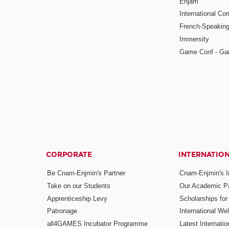
Enjam
International Co
French-Speaking
Immersity
Game Conf - Ga
CORPORATE
INTERNATIO
Be Cnam-Enjmin's Partner
Cnam-Enjmin's In
Take on our Students
Our Academic Pa
Apprenticeship Levy
Scholarships fo
Patronage
International W
all4GAMES Incubator Programme
Latest Internati