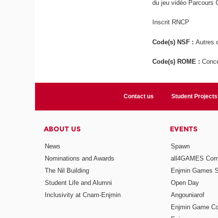
du jeu vidéo Parcours
Inscrit RNCP
Code(s) NSF :
Autres d
Code(s) ROME :
Conce
Contact us
Student Projects
ABOUT US
EVENTS
News
Spawn
Nominations and Awards
all4GAMES Comp
The Nil Building
Enjmin Games 
Student Life and Alumni
Open Day
Inclusivity at Cnam-Enjmin
Angouniarof
Enjmin Game Co