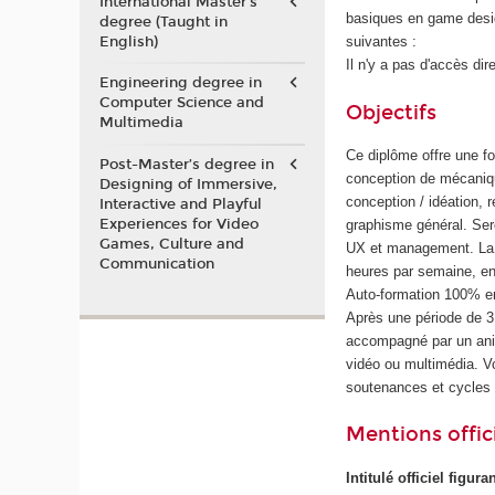
International Master's
basiques en game desig
degree (Taught in
English)
suivantes :
Il n'y a pas d'accès dir
Engineering degree in
Computer Science and
Objectifs
Multimedia
Ce diplôme offre une f
Post-Master’s degree in
conception de mécaniqu
Designing of Immersive,
conception / idéation, 
Interactive and Playful
Experiences for Video
graphisme général. Ser
Games, Culture and
UX et management. La f
Communication
heures par semaine, en
Auto-formation 100% en
Après une période de 
accompagné par un anim
vidéo ou multimédia. 
soutenances et cycles
Mentions offici
Intitulé officiel figur