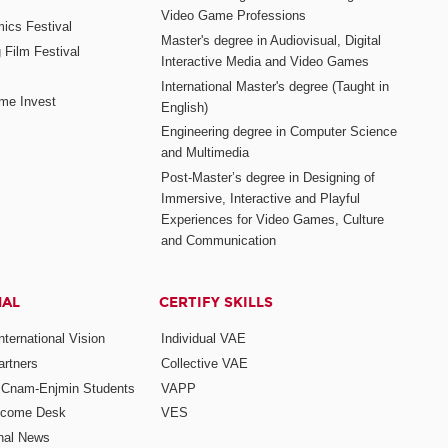
Video Game Professions
mics Festival
Master's degree in Audiovisual, Digital
 Film Festival
Interactive Media and Video Games
International Master's degree (Taught in
me Invest
English)
Engineering degree in Computer Science
and Multimedia
Post-Master’s degree in Designing of
Immersive, Interactive and Playful
Experiences for Video Games, Culture
and Communication
NAL
CERTIFY SKILLS
ternational Vision
Individual VAE
rtners
Collective VAE
r Cnam-Enjmin Students
VAPP
elcome Desk
VES
onal News