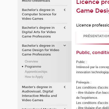
Licence pr
Micro-credentials
Game Desi
Bachelor’s degree in
Computer Science for
Video Games
Licence professi
Bachelor’s degree in
Digital Arts for Video
PRÉSENTATIO
Game Professions
Bachelor's degree in
Game Design for Video
Public, conditi
Game Professions
Overview
Public :
Programme
Intéressé par la concept
Apprenticeships
innovation technologiqu
How to Apply
Prérequis :
Master's degree in
Les conditions d'accès 
Audiovisual, Digital
- être titulaire d'un b
Interactive Media and
de l'expérience.
Video Games
Les conditions d'accès 
- être titulaire d'un d