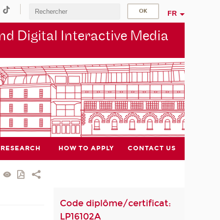
FR
d Digital Interactive Media
RESEARCH
HOW TO APPLY
CONTACT US
Code diplôme/certificat:
LP16102A