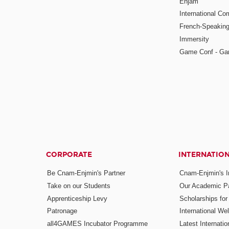
Enjam
International Co
French-Speaking
Immersity
Game Conf - Ga
CORPORATE
INTERNATIO
Be Cnam-Enjmin's Partner
Cnam-Enjmin's In
Take on our Students
Our Academic Pa
Apprenticeship Levy
Scholarships fo
Patronage
International W
all4GAMES Incubator Programme
Latest Internati