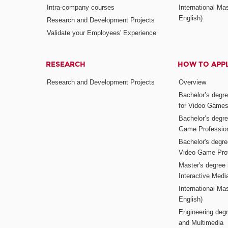
Intra-company courses
International Mas
English)
Research and Development Projects
Validate your Employees' Experience
RESEARCH
HOW TO APP
Research and Development Projects
Overview
Bachelor’s degr
for Video Game
Bachelor’s degree
Game Professio
Bachelor's degr
Video Game Pro
Master's degree i
Interactive Med
International Mas
English)
Engineering deg
and Multimedia