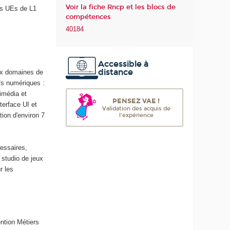
Voir la fiche Rncp et les blocs de
es UEs de L1
m
compétences
é
40184
r
i
q
Accessible à
u
distance
aux domaines de
e
fs numériques :
e
imédia et
t
PENSEZ VAE !
terface UI et
d
Validation des acquis de
ion d'environ 7
l'expérience
e
l
'
essaires,
I
studio de jeux
A
r les
ntion Métiers