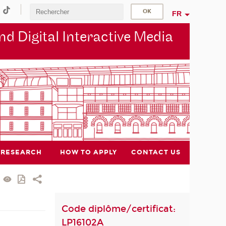
FR
d Digital Interactive Media
RESEARCH
HOW TO APPLY
CONTACT US
Code diplôme/certificat:
LP16102A