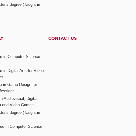
ter’s degree (Taught in
LY
CONTACT US
ee in Computer Science
s
 in Digital Arts for Video
ns
ee in Game Design for
fessions
n Audiovisual, Digital
ia and Video Games
ter’s degree (Taught in
ree in Computer Science