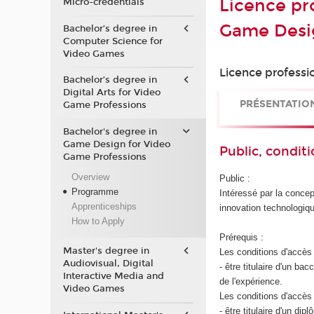
Licence pr
Micro-credentials
Game Desi
Bachelor’s degree in
Computer Science for
Video Games
Licence professi
Bachelor’s degree in
Digital Arts for Video
PRÉSENTATIO
Game Professions
Bachelor's degree in
Game Design for Video
Public, conditi
Game Professions
Overview
Public :
Programme
Intéressé par la concept
Apprenticeships
innovation technologiqu
How to Apply
Prérequis :
Master's degree in
Les conditions d'accès 
Audiovisual, Digital
- être titulaire d'un b
Interactive Media and
de l'expérience.
Video Games
Les conditions d'accès 
- être titulaire d'un d