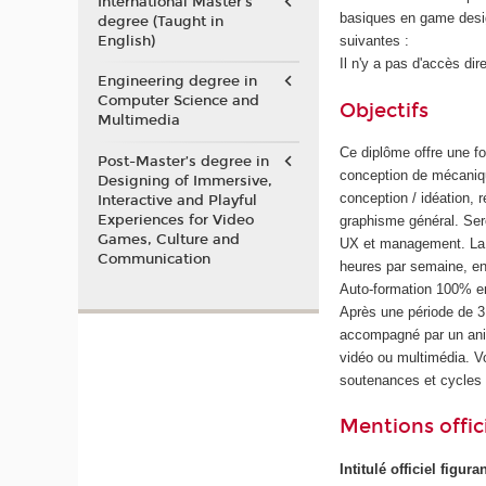
International Master's
basiques en game desig
degree (Taught in
English)
suivantes :
Il n'y a pas d'accès dir
Engineering degree in
Computer Science and
Objectifs
Multimedia
Ce diplôme offre une f
Post-Master’s degree in
conception de mécaniqu
Designing of Immersive,
conception / idéation, 
Interactive and Playful
Experiences for Video
graphisme général. Ser
Games, Culture and
UX et management. La f
Communication
heures par semaine, en
Auto-formation 100% en
Après une période de 
accompagné par un anim
vidéo ou multimédia. 
soutenances et cycles
Mentions offici
Intitulé officiel figur