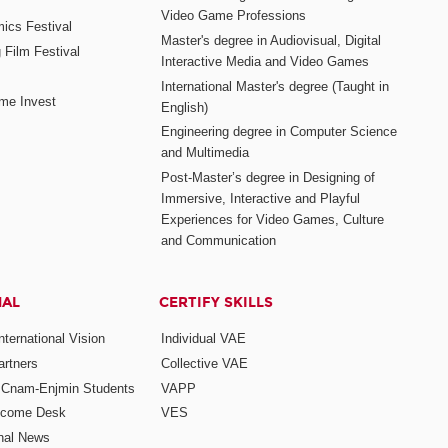
Video Game Professions
mics Festival
Master's degree in Audiovisual, Digital
 Film Festival
Interactive Media and Video Games
International Master's degree (Taught in
me Invest
English)
Engineering degree in Computer Science
and Multimedia
Post-Master’s degree in Designing of
Immersive, Interactive and Playful
Experiences for Video Games, Culture
and Communication
NAL
CERTIFY SKILLS
ternational Vision
Individual VAE
rtners
Collective VAE
r Cnam-Enjmin Students
VAPP
elcome Desk
VES
onal News