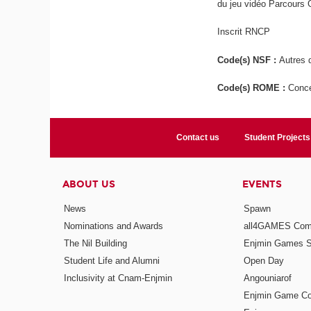
du jeu vidéo Parcours
Inscrit RNCP
Code(s) NSF :
Autres d
Code(s) ROME :
Conce
Contact us
Student Projects
ABOUT US
EVENTS
News
Spawn
Nominations and Awards
all4GAMES Comp
The Nil Building
Enjmin Games 
Student Life and Alumni
Open Day
Inclusivity at Cnam-Enjmin
Angouniarof
Enjmin Game Co