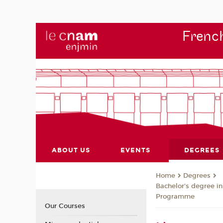
French
ABOUT US
EVENTS
DEGREES
Degrees
Home
Bachelor's degree i
Programme
Our Courses