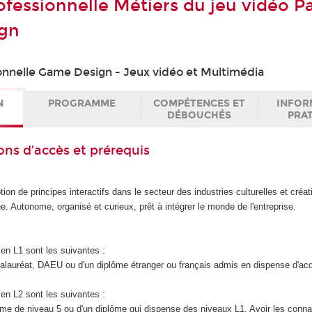
ofessionnelle Métiers du jeu vidéo P
gn
onnelle Game Design - Jeux vidéo et Multimédia
N
PROGRAMME
COMPÉTENCES ET
INFOR
DÉBOUCHÉS
PRA
ons d’accès et prérequis
ion de principes interactifs dans le secteur des industries culturelles et créat
e. Autonome, organisé et curieux, prêt à intégrer le monde de l'entreprise.
en L1 sont les suivantes :
accalauréat, DAEU ou d'un diplôme étranger ou français admis en dispense d'ac
en L2 sont les suivantes :
iplôme de niveau 5 ou d'un diplôme qui dispense des niveaux L1. Avoir les con