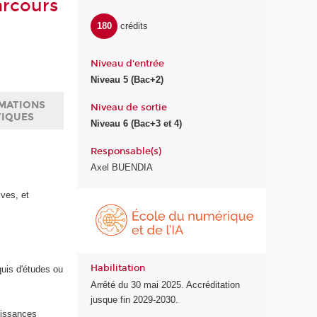
arcours
180
crédits
Niveau d'entrée
Niveau 5 (Bac+2)
MATIONS
Niveau de sortie
TIQUES
Niveau 6 (Bac+3 et 4)
Responsable(s)
Axel BUENDIA
ives, et
É
c
o
l
e
Habilitation
quis d'études ou
d
Arrêté du 30 mai 2025. Accréditation
u
jusque fin 2029-2030.
n
naissances
u