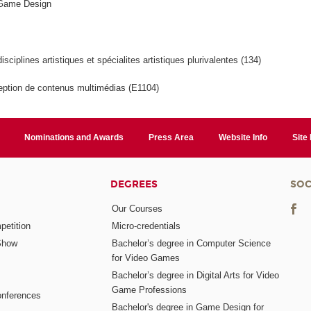
 Game Design
isciplines artistiques et spécialites artistiques plurivalentes (134)
ption de contenus multimédias (E1104)
Nominations and Awards
Press Area
Website Info
Site
DEGREES
SOC
Our Courses
etition
Micro-credentials
Show
Bachelor’s degree in Computer Science
for Video Games
Bachelor’s degree in Digital Arts for Video
Game Professions
nferences
Bachelor's degree in Game Design for