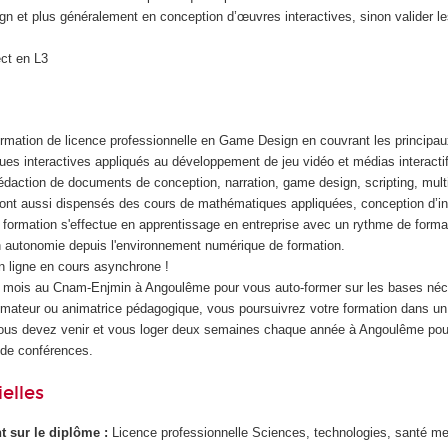
n et plus généralement en conception d’œuvres interactives, sinon valider l
ect en L3
ormation de licence professionnelle en Game Design en couvrant les princip
es interactives appliqués au développement de jeu vidéo et médias interacti
rédaction de documents de conception, narration, game design, scripting, mult
ont aussi dispensés des cours de mathématiques appliquées, conception d’in
ormation s'effectue en apprentissage en entreprise avec un rythme de format
 autonomie depuis l'environnement numérique de formation.
 ligne en cours asynchrone !
3 mois au Cnam-Enjmin à Angoulême pour vous auto-former sur les bases néc
ateur ou animatrice pédagogique, vous poursuivrez votre formation dans un 
Vous devez venir et vous loger deux semaines chaque année à Angoulême pou
 de conférences.
elles
ant sur le diplôme :
Licence professionnelle Sciences, technologies, santé me