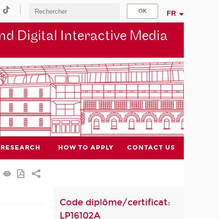
FR
d Digital Interactive Media
RESEARCH
HOW TO APPLY
CONTACT US
Code diplôme/certificat:
LP16102A