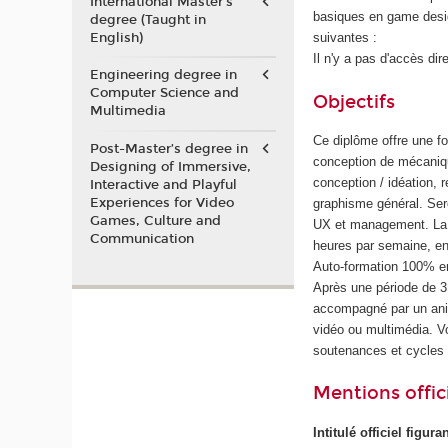
International Master's
basiques en game desig
degree (Taught in
English)
suivantes :
Il n'y a pas d'accès dir
Engineering degree in
Computer Science and
Objectifs
Multimedia
Ce diplôme offre une f
Post-Master’s degree in
conception de mécaniqu
Designing of Immersive,
conception / idéation, 
Interactive and Playful
Experiences for Video
graphisme général. Ser
Games, Culture and
UX et management. La f
Communication
heures par semaine, en
Auto-formation 100% en
Après une période de 
accompagné par un anim
vidéo ou multimédia. 
soutenances et cycles
Mentions offici
Intitulé officiel figur