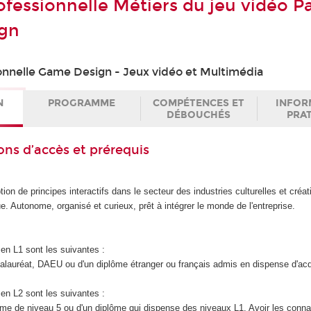
ofessionnelle Métiers du jeu vidéo P
gn
onnelle Game Design - Jeux vidéo et Multimédia
N
PROGRAMME
COMPÉTENCES ET
INFOR
DÉBOUCHÉS
PRA
ons d’accès et prérequis
ion de principes interactifs dans le secteur des industries culturelles et créat
e. Autonome, organisé et curieux, prêt à intégrer le monde de l'entreprise.
en L1 sont les suivantes :
accalauréat, DAEU ou d'un diplôme étranger ou français admis en dispense d'ac
en L2 sont les suivantes :
iplôme de niveau 5 ou d'un diplôme qui dispense des niveaux L1. Avoir les con