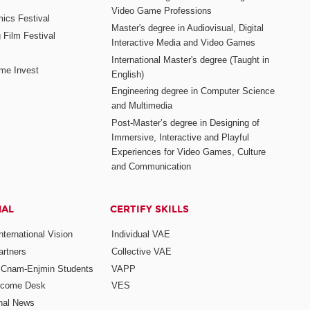
Video Game Professions
mics Festival
Master's degree in Audiovisual, Digital
 Film Festival
Interactive Media and Video Games
International Master's degree (Taught in
me Invest
English)
Engineering degree in Computer Science
and Multimedia
Post-Master’s degree in Designing of
Immersive, Interactive and Playful
Experiences for Video Games, Culture
and Communication
NAL
CERTIFY SKILLS
ternational Vision
Individual VAE
rtners
Collective VAE
r Cnam-Enjmin Students
VAPP
elcome Desk
VES
onal News