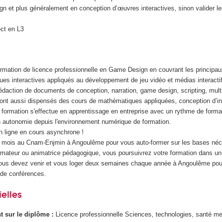
n et plus généralement en conception d’œuvres interactives, sinon valider l
ect en L3
ormation de licence professionnelle en Game Design en couvrant les princip
es interactives appliqués au développement de jeu vidéo et médias interacti
rédaction de documents de conception, narration, game design, scripting, mult
ont aussi dispensés des cours de mathématiques appliquées, conception d’in
ormation s'effectue en apprentissage en entreprise avec un rythme de format
 autonomie depuis l'environnement numérique de formation.
 ligne en cours asynchrone !
3 mois au Cnam-Enjmin à Angoulême pour vous auto-former sur les bases néc
ateur ou animatrice pédagogique, vous poursuivrez votre formation dans un 
Vous devez venir et vous loger deux semaines chaque année à Angoulême pou
 de conférences.
elles
ant sur le diplôme :
Licence professionnelle Sciences, technologies, santé me