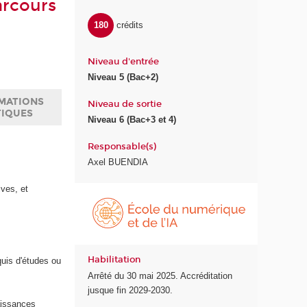
arcours
180
crédits
Niveau d'entrée
Niveau 5 (Bac+2)
MATIONS
Niveau de sortie
TIQUES
Niveau 6 (Bac+3 et 4)
Responsable(s)
Axel BUENDIA
ives, et
É
c
o
l
e
Habilitation
quis d'études ou
d
Arrêté du 30 mai 2025. Accréditation
u
jusque fin 2029-2030.
n
naissances
u