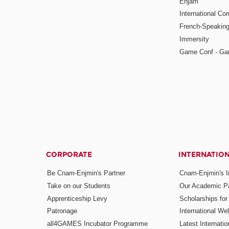
Enjam
International Co
French-Speaking
Immersity
Game Conf - Ga
CORPORATE
INTERNATIO
Be Cnam-Enjmin's Partner
Cnam-Enjmin's In
Take on our Students
Our Academic Pa
Apprenticeship Levy
Scholarships fo
Patronage
International W
all4GAMES Incubator Programme
Latest Internati