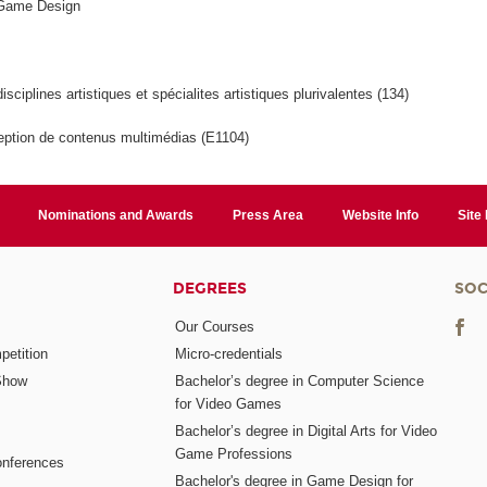
 Game Design
isciplines artistiques et spécialites artistiques plurivalentes (134)
ption de contenus multimédias (E1104)
Nominations and Awards
Press Area
Website Info
Site
DEGREES
SOC
Our Courses
etition
Micro-credentials
Show
Bachelor’s degree in Computer Science
for Video Games
Bachelor’s degree in Digital Arts for Video
Game Professions
nferences
Bachelor's degree in Game Design for