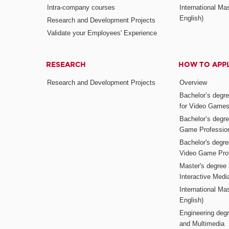
Intra-company courses
International Mas
English)
Research and Development Projects
Validate your Employees' Experience
RESEARCH
HOW TO APP
Research and Development Projects
Overview
Bachelor’s degr
for Video Game
Bachelor’s degree
Game Professio
Bachelor's degr
Video Game Pro
Master's degree i
Interactive Med
International Mas
English)
Engineering deg
and Multimedia