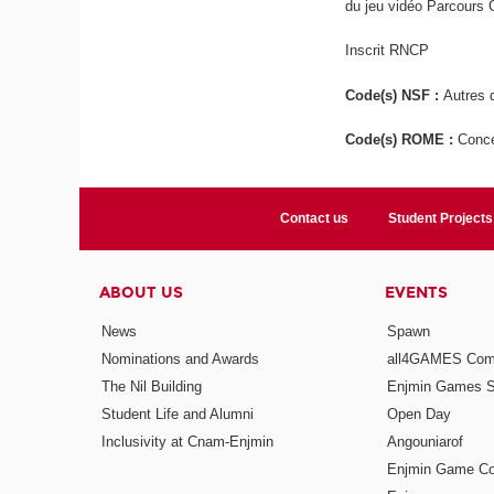
du jeu vidéo Parcours
Inscrit RNCP
Code(s) NSF :
Autres d
Code(s) ROME :
Conce
Contact us
Student Projects
ABOUT US
EVENTS
News
Spawn
Nominations and Awards
all4GAMES Comp
The Nil Building
Enjmin Games 
Student Life and Alumni
Open Day
Inclusivity at Cnam-Enjmin
Angouniarof
Enjmin Game Co