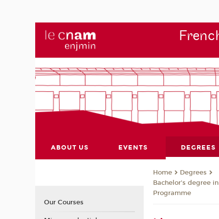
French
ABOUT US
EVENTS
DEGREES
Degrees
Home
Bachelor's degree i
Programme
Our Courses