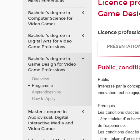
Licence pr
Micro-credentials
Game Desi
Bachelor’s degree in
Computer Science for
Video Games
Licence professi
Bachelor’s degree in
Digital Arts for Video
PRÉSENTATIO
Game Professions
Bachelor's degree in
Game Design for Video
Public, conditi
Game Professions
Overview
Public :
Programme
Intéressé par la concept
Apprenticeships
innovation technologiqu
How to Apply
Prérequis :
Master's degree in
Les conditions d'accès 
Audiovisual, Digital
- être titulaire d'un b
Interactive Media and
de l'expérience.
Video Games
Les conditions d'accès 
- être titulaire d'un d