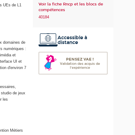
Voir la fiche Rncp et les blocs de
es UEs de L1
m
compétences
é
40184
r
i
q
Accessible à
u
distance
aux domaines de
e
fs numériques :
e
imédia et
t
PENSEZ VAE !
terface UI et
d
Validation des acquis de
ion d'environ 7
l'expérience
e
l
'
essaires,
I
studio de jeux
A
r les
ntion Métiers