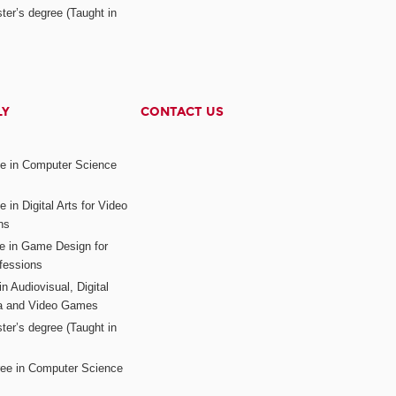
ter’s degree (Taught in
LY
CONTACT US
ee in Computer Science
s
 in Digital Arts for Video
ns
ee in Game Design for
fessions
n Audiovisual, Digital
ia and Video Games
ter’s degree (Taught in
ree in Computer Science