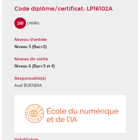
Code diplôme/certificat: LP16102A
180
crédits
Niveau d'entrée
Niveau 5 (Bac+2)
Niveau de sortie
Niveau 6 (Bac+3 et 4)
Responsable(s)
Axel BUENDIA
École
du
numéri
et
de
l'IA
Habilitation