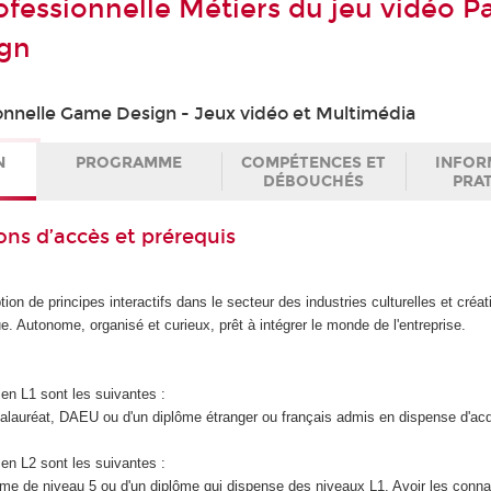
ofessionnelle Métiers du jeu vidéo P
gn
onnelle Game Design - Jeux vidéo et Multimédia
N
PROGRAMME
COMPÉTENCES ET
INFOR
DÉBOUCHÉS
PRA
ons d’accès et prérequis
ion de principes interactifs dans le secteur des industries culturelles et créat
e. Autonome, organisé et curieux, prêt à intégrer le monde de l'entreprise.
en L1 sont les suivantes :
accalauréat, DAEU ou d'un diplôme étranger ou français admis en dispense d'ac
en L2 sont les suivantes :
iplôme de niveau 5 ou d'un diplôme qui dispense des niveaux L1. Avoir les con