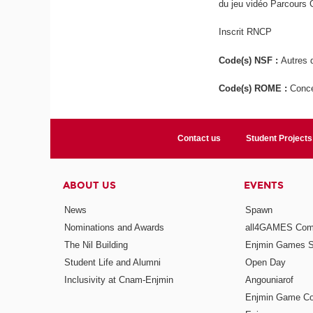
du jeu vidéo Parcours
Inscrit RNCP
Code(s) NSF :
Autres d
Code(s) ROME :
Conce
Contact us
Student Projects
ABOUT US
EVENTS
News
Spawn
Nominations and Awards
all4GAMES Comp
The Nil Building
Enjmin Games 
Student Life and Alumni
Open Day
Inclusivity at Cnam-Enjmin
Angouniarof
Enjmin Game Co