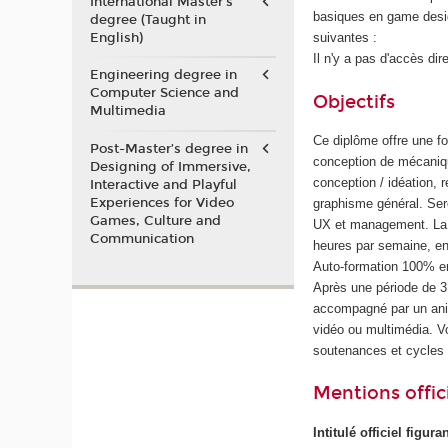
International Master's
basiques en game desig
degree (Taught in
English)
suivantes :
Il n'y a pas d'accès dir
Engineering degree in
Computer Science and
Objectifs
Multimedia
Ce diplôme offre une f
Post-Master’s degree in
conception de mécaniqu
Designing of Immersive,
conception / idéation, 
Interactive and Playful
Experiences for Video
graphisme général. Ser
Games, Culture and
UX et management. La f
Communication
heures par semaine, en
Auto-formation 100% en
Après une période de 
accompagné par un anim
vidéo ou multimédia. 
soutenances et cycles
Mentions offici
Intitulé officiel figur