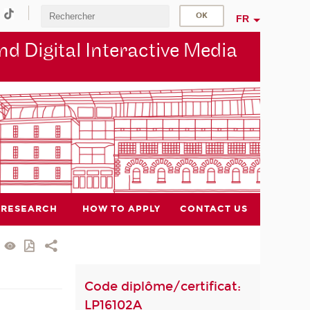
FR
d Digital Interactive Media
RESEARCH
HOW TO APPLY
CONTACT US
Code diplôme/certificat:
LP16102A