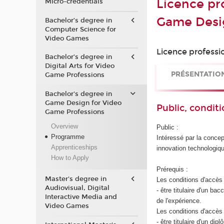
Licence pr
Micro-credentials
Game Desi
Bachelor’s degree in
Computer Science for
Video Games
Licence professi
Bachelor’s degree in
Digital Arts for Video
PRÉSENTATIO
Game Professions
Bachelor's degree in
Game Design for Video
Public, conditi
Game Professions
Overview
Public :
Programme
Intéressé par la concept
Apprenticeships
innovation technologiqu
How to Apply
Prérequis :
Master's degree in
Les conditions d'accès 
Audiovisual, Digital
- être titulaire d'un b
Interactive Media and
de l'expérience.
Video Games
Les conditions d'accès 
- être titulaire d'un d