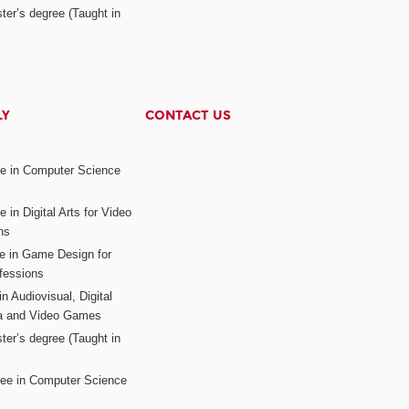
ter’s degree (Taught in
LY
CONTACT US
ee in Computer Science
s
 in Digital Arts for Video
ns
ee in Game Design for
fessions
n Audiovisual, Digital
ia and Video Games
ter’s degree (Taught in
ree in Computer Science