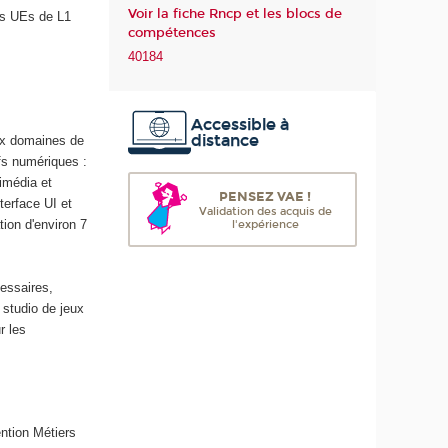
Voir la fiche Rncp et les blocs de
es UEs de L1
m
compétences
é
40184
r
i
q
Accessible à
u
distance
aux domaines de
e
fs numériques :
e
imédia et
t
PENSEZ VAE !
terface UI et
d
Validation des acquis de
ion d'environ 7
l'expérience
e
l
'
essaires,
I
studio de jeux
A
r les
ntion Métiers