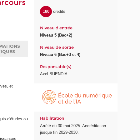
arcours
180
crédits
Niveau d'entrée
Niveau 5 (Bac+2)
MATIONS
Niveau de sortie
TIQUES
Niveau 6 (Bac+3 et 4)
Responsable(s)
Axel BUENDIA
ives, et
É
c
o
l
e
Habilitation
quis d'études ou
d
Arrêté du 30 mai 2025. Accréditation
u
jusque fin 2029-2030.
n
naissances
u