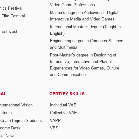
Video Game Professions
mics Festival
Master's degree in Audiovisual, Digital
 Film Festival
Interactive Media and Video Games
International Master's degree (Taught in
me Invest
English)
Engineering degree in Computer Science
and Multimedia
Post-Master’s degree in Designing of
Immersive, Interactive and Playful
Experiences for Video Games, Culture
and Communication
NAL
CERTIFY SKILLS
ternational Vision
Individual VAE
rtners
Collective VAE
r Cnam-Enjmin Students
VAPP
elcome Desk
VES
onal News