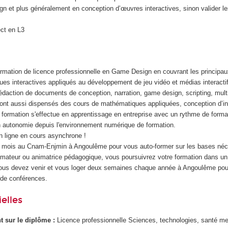
n et plus généralement en conception d’œuvres interactives, sinon valider l
ect en L3
ormation de licence professionnelle en Game Design en couvrant les princip
es interactives appliqués au développement de jeu vidéo et médias interacti
rédaction de documents de conception, narration, game design, scripting, mult
ont aussi dispensés des cours de mathématiques appliquées, conception d’in
ormation s'effectue en apprentissage en entreprise avec un rythme de format
 autonomie depuis l'environnement numérique de formation.
 ligne en cours asynchrone !
3 mois au Cnam-Enjmin à Angoulême pour vous auto-former sur les bases néc
ateur ou animatrice pédagogique, vous poursuivrez votre formation dans un 
Vous devez venir et vous loger deux semaines chaque année à Angoulême pou
 de conférences.
elles
ant sur le diplôme :
Licence professionnelle Sciences, technologies, santé me