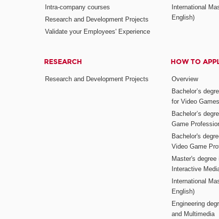
Intra-company courses
International Mas
English)
Research and Development Projects
Validate your Employees' Experience
RESEARCH
HOW TO APP
Research and Development Projects
Overview
Bachelor’s degr
for Video Game
Bachelor’s degree
Game Professio
Bachelor's degr
Video Game Pro
Master's degree i
Interactive Med
International Mas
English)
Engineering deg
and Multimedia