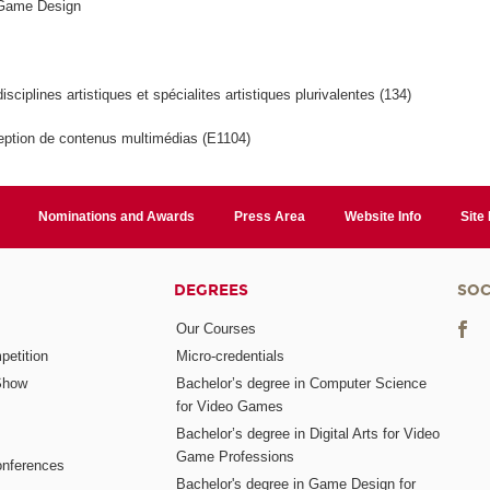
 Game Design
isciplines artistiques et spécialites artistiques plurivalentes (134)
ption de contenus multimédias (E1104)
Nominations and Awards
Press Area
Website Info
Site
DEGREES
SOC
Our Courses
etition
Micro-credentials
Show
Bachelor’s degree in Computer Science
for Video Games
Bachelor’s degree in Digital Arts for Video
Game Professions
nferences
Bachelor's degree in Game Design for