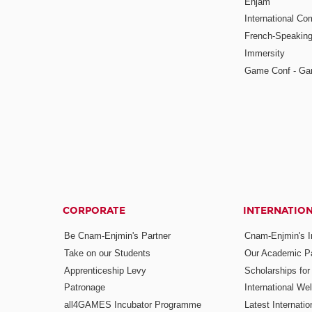
Enjam
International Co
French-Speaking
Immersity
Game Conf - Ga
CORPORATE
INTERNATIO
Be Cnam-Enjmin's Partner
Cnam-Enjmin's In
Take on our Students
Our Academic Pa
Apprenticeship Levy
Scholarships fo
Patronage
International W
all4GAMES Incubator Programme
Latest Internati