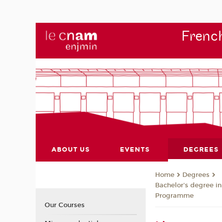
French
ABOUT US
EVENTS
DEGREES
Degrees
Home
Bachelor's degree i
Programme
Our Courses