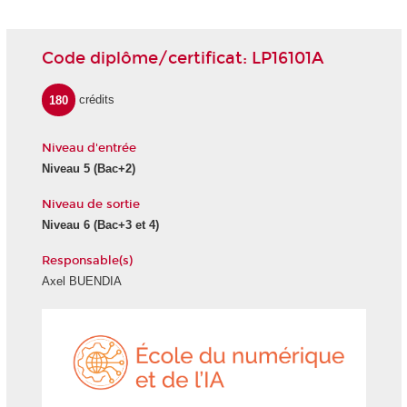
Code diplôme/certificat: LP16101A
180
crédits
Niveau d'entrée
Niveau 5 (Bac+2)
Niveau de sortie
Niveau 6 (Bac+3 et 4)
Responsable(s)
Axel BUENDIA
École
du
numéri
et
de