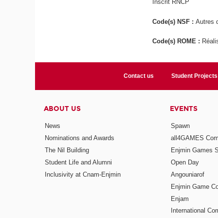
Inscrit RNCP
Code(s) NSF :
Autres d
Code(s) ROME :
Réali
Contact us
Student Projects
ABOUT US
EVENTS
News
Spawn
Nominations and Awards
all4GAMES Comp
The Nil Building
Enjmin Games 
Student Life and Alumni
Open Day
Inclusivity at Cnam-Enjmin
Angouniarof
Enjmin Game Co
Enjam
International Co