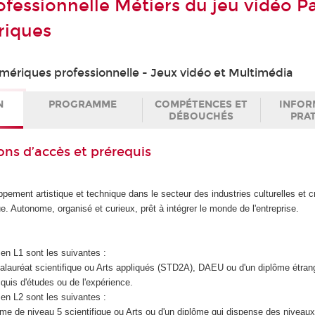
ofessionnelle Métiers du jeu vidéo P
riques
mériques professionnelle - Jeux vidéo et Multimédia
N
PROGRAMME
COMPÉTENCES ET
INFOR
DÉBOUCHÉS
PRA
ons d’accès et prérequis
ppement artistique et technique dans le secteur des industries culturelles et c
e. Autonome, organisé et curieux, prêt à intégrer le monde de l'entreprise.
en L1 sont les suivantes :
accalauréat scientifique ou Arts appliqués (STD2A), DAEU ou d'un diplôme étran
quis d'études ou de l'expérience.
en L2 sont les suivantes :
iplôme de niveau 5 scientifique ou Arts ou d'un diplôme qui dispense des niveaux