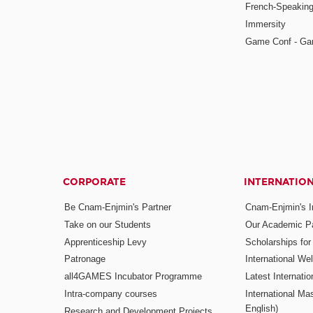
French-Speaking
Immersity
Game Conf - Ga
CORPORATE
INTERNATIO
Be Cnam-Enjmin's Partner
Cnam-Enjmin's In
Take on our Students
Our Academic Pa
Apprenticeship Levy
Scholarships fo
Patronage
International W
all4GAMES Incubator Programme
Latest Internati
Intra-company courses
International Mas
English)
Research and Development Projects