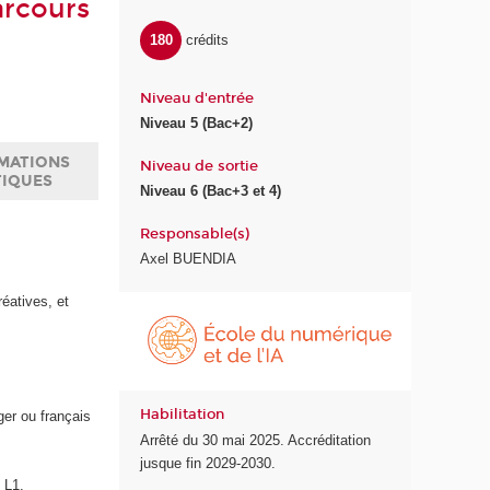
arcours
180
crédits
Niveau d'entrée
Niveau 5 (Bac+2)
MATIONS
Niveau de sortie
TIQUES
Niveau 6 (Bac+3 et 4)
Responsable(s)
Axel BUENDIA
réatives, et
É
c
o
l
e
Habilitation
ger ou français
d
Arrêté du 30 mai 2025. Accréditation
u
jusque fin 2029-2030.
n
 L1.
u