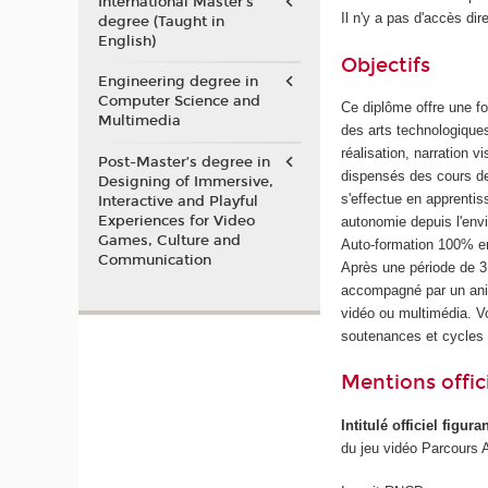
International Master's
Il n'y a pas d'accès dir
degree (Taught in
English)
Objectifs
Engineering degree in
Computer Science and
Ce diplôme offre une f
Multimedia
des arts technologique
réalisation, narration 
Post-Master’s degree in
dispensés des cours de
Designing of Immersive,
s'effectue en apprenti
Interactive and Playful
Experiences for Video
autonomie depuis l'env
Games, Culture and
Auto-formation 100% en
Communication
Après une période de 
accompagné par un anim
vidéo ou multimédia. 
soutenances et cycles
Mentions offici
Intitulé officiel figur
du jeu vidéo Parcours 