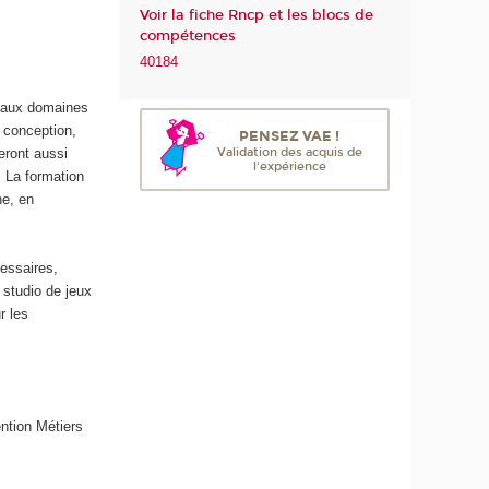
Voir la fiche Rncp et les blocs de
m
compétences
é
40184
r
i
ipaux domaines
q
 conception,
u
PENSEZ VAE !
Validation des acquis de
eront aussi
e
l'expérience
 La formation
e
ne, en
t
d
e
essaires,
l
studio de jeux
'
r les
I
A
ntion Métiers