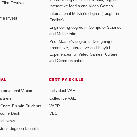
 Film Festival
Interactive Media and Video Games
International Master's degree (Taught in
me Invest
English)
Engineering degree in Computer Science
and Multimedia
Post-Master’s degree in Designing of
Immersive, Interactive and Playful
Experiences for Video Games, Culture
and Communication
NAL
CERTIFY SKILLS
ternational Vision
Individual VAE
rtners
Collective VAE
r Cnam-Enjmin Students
VAPP
elcome Desk
VES
onal News
ter’s degree (Taught in