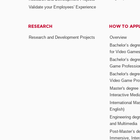
Validate your Employees' Experience
RESEARCH
HOW TO APP
Research and Development Projects
Overview
Bachelor’s degr
for Video Game
Bachelor’s degree
Game Professio
Bachelor's degr
Video Game Pro
Master's degree i
Interactive Med
International Mas
English)
Engineering deg
and Multimedia
Post-Master’s de
Immersive, Inter