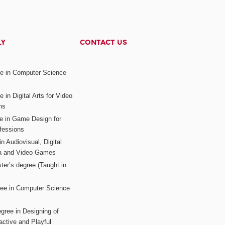
LY
CONTACT US
ee in Computer Science
s
 in Digital Arts for Video
ns
ee in Game Design for
fessions
n Audiovisual, Digital
ia and Video Games
ter’s degree (Taught in
ree in Computer Science
gree in Designing of
active and Playful