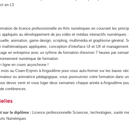
ect en L3
ormation de licence professionnelle en Arts numériques en couvrant les princ
s appliqués au développement de jeu vidéo et médias interactifs numériques :
visuelle, animation, game design, scripting, multimédia et graphisme général. S
 mathématiques appliquées, conception d’interface UI et UX et management.
ssage en entreprise avec un rythme de formation d'environ 7 heures par semai
ironnement numérique de formation.
 ligne en cours asynchrone !
3 mois au Cnam-Enjmin à Angoulême pour vous auto-former sur les bases néc
ateur ou animatrice pédagogique, vous poursuivrez votre formation dans un 
Vous devez venir et vous loger deux semaines chaque année à Angoulême pou
 de conférences.
elles
ant sur le diplôme :
Licence professionnelle Sciences, technologies, santé me
Arts Numériques