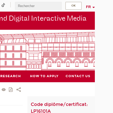
FR
d Digital Interactive Media
RESEARCH
HOW TO APPLY
CONTACT US
Code diplôme/certificat:
LP16101A