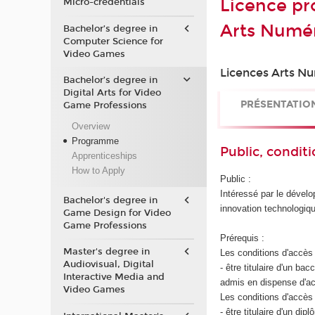
Licence pr
Micro-credentials
Arts Numé
Bachelor’s degree in
Computer Science for
Video Games
Licences Arts Nu
Bachelor’s degree in
Digital Arts for Video
PRÉSENTATIO
Game Professions
Overview
Programme
Public, conditi
Apprenticeships
How to Apply
Public :
Intéressé par le dévelo
Bachelor's degree in
innovation technologiqu
Game Design for Video
Game Professions
Prérequis :
Master's degree in
Les conditions d'accès 
Audiovisual, Digital
- être titulaire d'un b
Interactive Media and
admis en dispense d'ac
Video Games
Les conditions d'accès 
- être titulaire d'un d