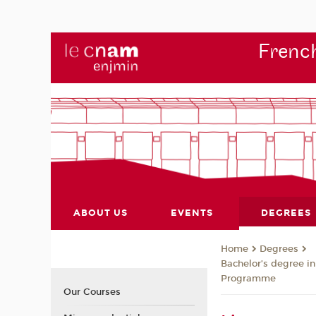
French
ABOUT US
EVENTS
DEGREES
Degrees
Home
Bachelor’s degree in
Programme
Our Courses