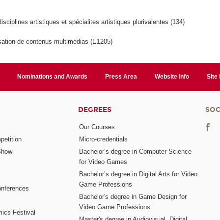
isciplines artistiques et spécialites artistiques plurivalentes (134)
sation de contenus multimédias (E1205)
Nominations and Awards
Press Area
Website Info
Site
DEGREES
SOC
Our Courses
etition
Micro-credentials
Show
Bachelor’s degree in Computer Science
for Video Games
Bachelor’s degree in Digital Arts for Video
Game Professions
nferences
Bachelor's degree in Game Design for
Video Game Professions
mics Festival
Master's degree in Audiovisual, Digital