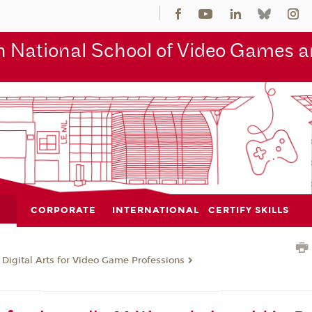
 National School of Video Games an
CORPORATE
INTERNATIONAL
CERTIFY SKILLS
 Digital Arts for Video Game Professions