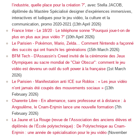
l’industrie, quelle place pour la création ?"
, avec Stella JACOB,
diplômée du Mastère Spécialisé designer d’expériences immersives,
interactives et ludiques pour le jeu vidéo, la culture et la
communication, promo 2020-2021 (13th April 2026)
France Inter - Le 18/20 · Le téléphone sonne "Pourquoi joue-t-on de
plus en plus aux jeux vidéo ?"
(10th April 2026)
Le Parisien - Pokémon, Mario, Zelda… Comment Nintendo a façonné
des succès qui ont franchi les générations
(15th March 2026)
BFM Tech - D'Assassin’s Creed invité de la cérémonie des Jeux
Olympiques au sacre mondial de "Clair Obscur": comment le jeu
vidéo est devenu un outil du soft power à la française
(1st March
2026)
Le Parisien - Manifestation anti ICE sur Roblox : « Les jeux vidéo
n’ont jamais été coupés des mouvements sociaux »
(13th
February 2026)
Charente Libre - En alternance, sans professeur et à distance : à
Angoulême, le Cnam-Enjmin lance une nouvelle formation
(7th
February 2026)
La Jaune et La Rouge (revue de l’Association des anciens élèves et
diplômés de l’École polytechnique) : De Polytechnique au Cnam-
Enjmin : une année de spécialisation pour le jeu vidéo
(November