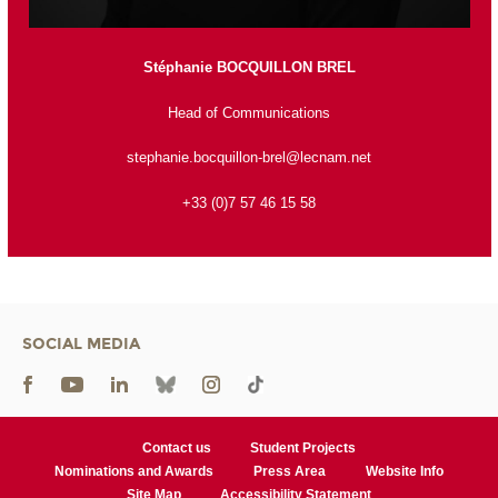
Stéphanie BOCQUILLON BREL
Head of Communications
stephanie.bocquillon-brel@lecnam.net
+33 (0)7 57 46 15 58
SOCIAL MEDIA
Contact us
Student Projects
Nominations and Awards
Press Area
Website Info
Site Map
Accessibility Statement