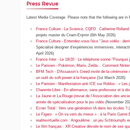
Press Revue
Latest Media Coverage. Please note that the following are in 
France Culture - La Science, CQFD : Catherine Rolland s
projets master du Cnam-Enjmin (6th May 2026)
France Culture - Entendez-vous l'éco "Jeux vidéo : derrièr
Spécialisé designer d’expériences immersives, interacti
April 2026)
France Inter - Le 18/20 · Le téléphone sonne "Pourquoi j
Le Parisien - Pokémon, Mario, Zelda… Comment Nintend
BFM Tech - D'Assassin’s Creed invité de la cérémonie 
un outil du soft power à la française
(1st March 2026)
Le Parisien - Manifestation anti ICE sur Roblox : « Le
Charente Libre - En alternance, sans professeur et à d
La Jaune et La Rouge (revue de l’Association des ancie
année de spécialisation pour le jeu vidéo
(November 202
Ecran Total : Vers une génération IA dans les écoles ?
Le Figaro : « On va vers du mieux » : à la Paris Game Bi
realitevirtuelle.com : Angoulême : un jeu Schtroumpfs en
Le film français : XR Creative dévoile le nom de ses qu