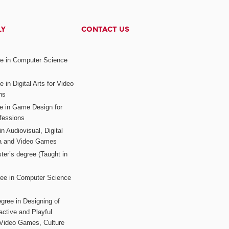
LY
CONTACT US
ee in Computer Science
s
 in Digital Arts for Video
ns
ee in Game Design for
fessions
n Audiovisual, Digital
ia and Video Games
ter’s degree (Taught in
ree in Computer Science
gree in Designing of
active and Playful
 Video Games, Culture