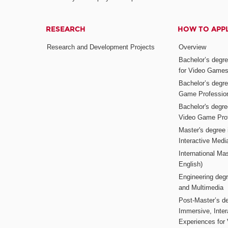
RESEARCH
HOW TO APP
Research and Development Projects
Overview
Bachelor’s degr
for Video Game
Bachelor’s degree
Game Professio
Bachelor's degr
Video Game Pro
Master's degree i
Interactive Med
International Mas
English)
Engineering deg
and Multimedia
Post-Master’s de
Immersive, Inter
Experiences for