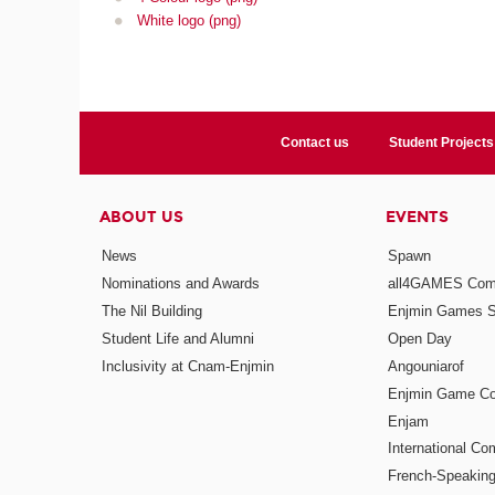
White logo (png)
Contact us
Student Projects
ABOUT US
EVENTS
News
Spawn
Nominations and Awards
all4GAMES Comp
The Nil Building
Enjmin Games 
Student Life and Alumni
Open Day
Inclusivity at Cnam-Enjmin
Angouniarof
Enjmin Game Co
Enjam
International Co
French-Speaking