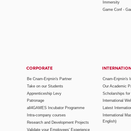
Immersity
Game Conf - Ga
CORPORATE
INTERNATIO
Be Cnam-Enjmin's Partner
Cnam-Enjmin's In
Take on our Students
Our Academic Pa
Apprenticeship Levy
Scholarships fo
Patronage
International W
all4GAMES Incubator Programme
Latest Internati
Intra-company courses
International Mas
English)
Research and Development Projects
Validate your Employees' Experience