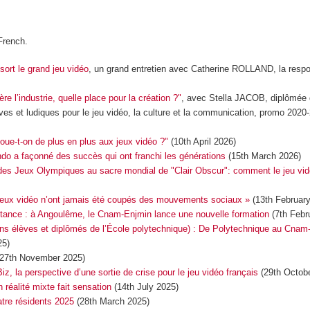
French.
ort le grand jeu vidéo
, un grand entretien avec Catherine ROLLAND, la resp
e l’industrie, quelle place pour la création ?"
, avec Stella JACOB, diplômée
ves et ludiques pour le jeu vidéo, la culture et la communication, promo 2020
oue-t-on de plus en plus aux jeux vidéo ?"
(10th April 2026)
o a façonné des succès qui ont franchi les générations
(15th March 2026)
des Jeux Olympiques au sacre mondial de "Clair Obscur": comment le jeu vi
s jeux vidéo n’ont jamais été coupés des mouvements sociaux »
(13th February
istance : à Angoulême, le Cnam-Enjmin lance une nouvelle formation
(7th Febr
ns élèves et diplômés de l’École polytechnique) : De Polytechnique au Cnam
5)
(27th November 2025)
z, la perspective d’une sortie de crise pour le jeu vidéo français
(29th Octobe
 réalité mixte fait sensation
(14th July 2025)
atre résidents 2025
(28th March 2025)