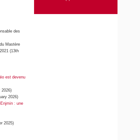
onsable des
 du Mastère
-2021 (13th
déo est devenu
 2026)
uary 2026)
-Enjmin : une
r 2025)