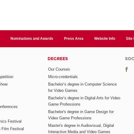
Nominations and Awards
Press Area
Website Info
Site
DEGREES
SOC
Our Courses
etition
Micro-credentials
Show
Bachelor’s degree in Computer Science
for Video Games
Bachelor’s degree in Digital Arts for Video
Game Professions
nferences
Bachelor's degree in Game Design for
Video Game Professions
mics Festival
Master's degree in Audiovisual, Digital
 Film Festival
Interactive Media and Video Games