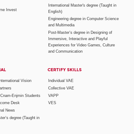
International Master's degree (Taught in
me Invest
English)
Engineering degree in Computer Science
and Multimedia
Post-Master’s degree in Designing of
Immersive, Interactive and Playful
Experiences for Video Games, Culture
and Communication
NAL
CERTIFY SKILLS
ternational Vision
Individual VAE
rtners
Collective VAE
r Cnam-Enjmin Students
VAPP
elcome Desk
VES
onal News
ter’s degree (Taught in