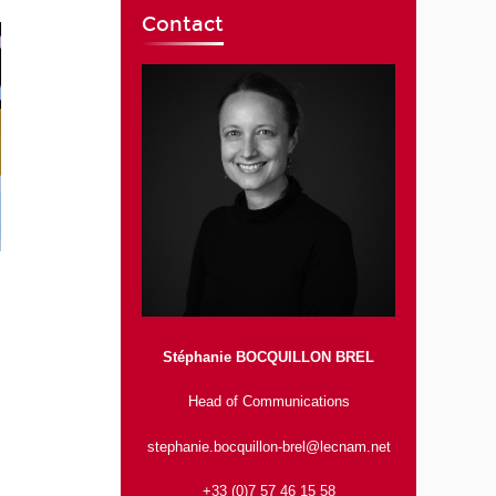
Contact
Stéphanie BOCQUILLON BREL
Head of Communications
stephanie.bocquillon-brel@lecnam.net
+33 (0)7 57 46 15 58