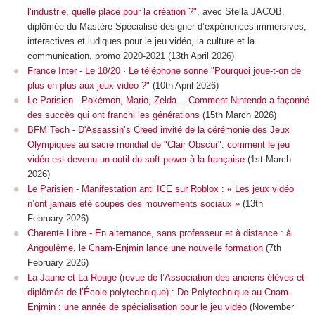
l’industrie, quelle place pour la création ?"
, avec Stella JACOB,
diplômée du Mastère Spécialisé designer d’expériences immersives,
interactives et ludiques pour le jeu vidéo, la culture et la
communication, promo 2020-2021 (13th April 2026)
France Inter - Le 18/20 · Le téléphone sonne "Pourquoi joue-t-on de
plus en plus aux jeux vidéo ?"
(10th April 2026)
Le Parisien - Pokémon, Mario, Zelda… Comment Nintendo a façonné
des succès qui ont franchi les générations
(15th March 2026)
BFM Tech - D'Assassin’s Creed invité de la cérémonie des Jeux
Olympiques au sacre mondial de "Clair Obscur": comment le jeu
vidéo est devenu un outil du soft power à la française
(1st March
2026)
Le Parisien - Manifestation anti ICE sur Roblox : « Les jeux vidéo
n’ont jamais été coupés des mouvements sociaux »
(13th
February 2026)
Charente Libre - En alternance, sans professeur et à distance : à
Angoulême, le Cnam-Enjmin lance une nouvelle formation
(7th
February 2026)
La Jaune et La Rouge (revue de l’Association des anciens élèves et
diplômés de l’École polytechnique) : De Polytechnique au Cnam-
Enjmin : une année de spécialisation pour le jeu vidéo
(November