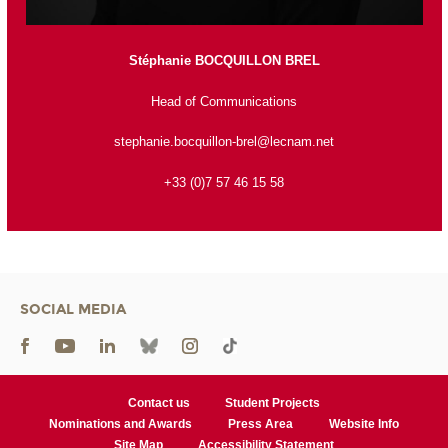
Stéphanie BOCQUILLON BREL
Head of Communications
stephanie.bocquillon-brel@lecnam.net
+33 (0)7 57 46 15 58
SOCIAL MEDIA
Contact us
Student Projects
Nominations and Awards
Press Area
Website Info
Site Map
Accessibility Statement