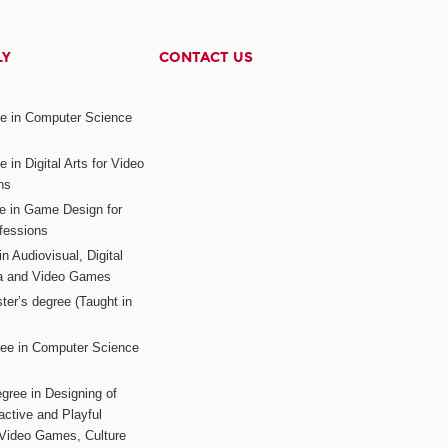
LY
CONTACT US
ee in Computer Science
s
 in Digital Arts for Video
ns
ee in Game Design for
fessions
n Audiovisual, Digital
ia and Video Games
ter’s degree (Taught in
ree in Computer Science
gree in Designing of
active and Playful
 Video Games, Culture