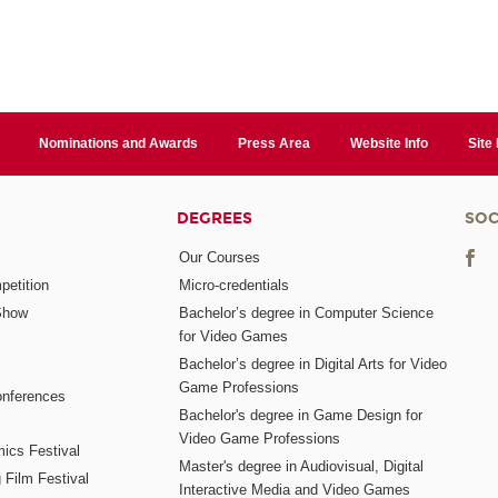
Nominations and Awards
Press Area
Website Info
Site
DEGREES
SOC
Our Courses
etition
Micro-credentials
Show
Bachelor’s degree in Computer Science
for Video Games
Bachelor’s degree in Digital Arts for Video
Game Professions
nferences
Bachelor's degree in Game Design for
Video Game Professions
mics Festival
Master's degree in Audiovisual, Digital
 Film Festival
Interactive Media and Video Games