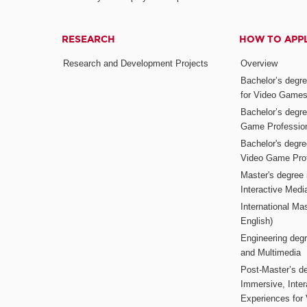
RESEARCH
HOW TO APP
Research and Development Projects
Overview
Bachelor’s degr
for Video Game
Bachelor’s degree
Game Professio
Bachelor's degr
Video Game Pro
Master's degree i
Interactive Med
International Mas
English)
Engineering deg
and Multimedia
Post-Master’s de
Immersive, Inter
Experiences for