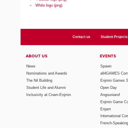
White logo (png)
Contact us
Student Projects
ABOUT US
EVENTS
News
Spawn
Nominations and Awards
all4GAMES Comp
The Nil Building
Enjmin Games 
Student Life and Alumni
Open Day
Inclusivity at Cnam-Enjmin
Angouniarof
Enjmin Game Co
Enjam
International Co
French-Speaking