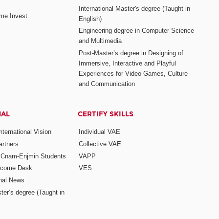
International Master's degree (Taught in
me Invest
English)
Engineering degree in Computer Science
and Multimedia
Post-Master’s degree in Designing of
Immersive, Interactive and Playful
Experiences for Video Games, Culture
and Communication
NAL
CERTIFY SKILLS
ternational Vision
Individual VAE
rtners
Collective VAE
r Cnam-Enjmin Students
VAPP
elcome Desk
VES
onal News
ter’s degree (Taught in