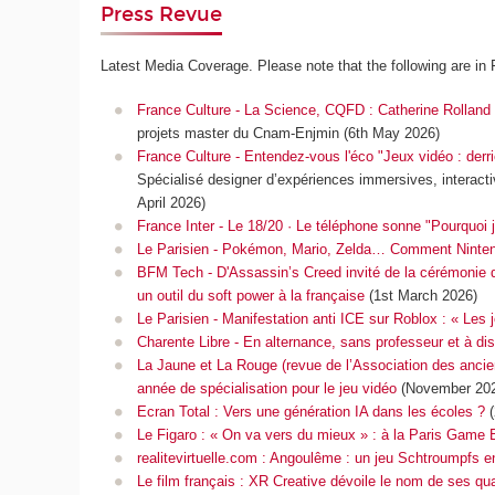
Press Revue
Latest Media Coverage. Please note that the following are in 
France Culture - La Science, CQFD : Catherine Rolland s
projets master du Cnam-Enjmin (6th May 2026)
France Culture - Entendez-vous l'éco "Jeux vidéo : derrièr
Spécialisé designer d’expériences immersives, interacti
April 2026)
France Inter - Le 18/20 · Le téléphone sonne "Pourquoi j
Le Parisien - Pokémon, Mario, Zelda… Comment Nintend
BFM Tech - D'Assassin’s Creed invité de la cérémonie 
un outil du soft power à la française
(1st March 2026)
Le Parisien - Manifestation anti ICE sur Roblox : « Le
Charente Libre - En alternance, sans professeur et à d
La Jaune et La Rouge (revue de l’Association des ancie
année de spécialisation pour le jeu vidéo
(November 202
Ecran Total : Vers une génération IA dans les écoles ?
Le Figaro : « On va vers du mieux » : à la Paris Game Bi
realitevirtuelle.com : Angoulême : un jeu Schtroumpfs en
Le film français : XR Creative dévoile le nom de ses qu