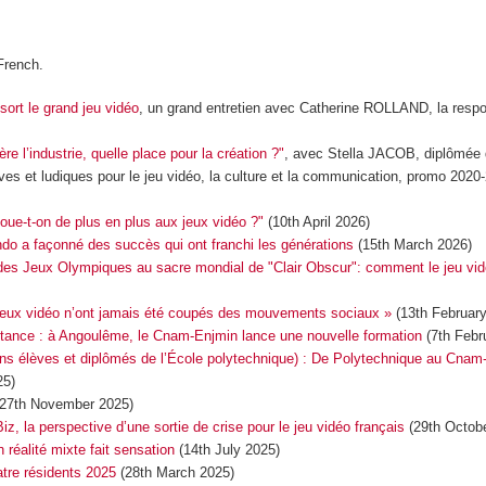
French.
ort le grand jeu vidéo
, un grand entretien avec Catherine ROLLAND, la resp
e l’industrie, quelle place pour la création ?"
, avec Stella JACOB, diplômée
ves et ludiques pour le jeu vidéo, la culture et la communication, promo 2020
oue-t-on de plus en plus aux jeux vidéo ?"
(10th April 2026)
o a façonné des succès qui ont franchi les générations
(15th March 2026)
des Jeux Olympiques au sacre mondial de "Clair Obscur": comment le jeu vi
s jeux vidéo n’ont jamais été coupés des mouvements sociaux »
(13th February
istance : à Angoulême, le Cnam-Enjmin lance une nouvelle formation
(7th Febr
ns élèves et diplômés de l’École polytechnique) : De Polytechnique au Cnam
5)
(27th November 2025)
z, la perspective d’une sortie de crise pour le jeu vidéo français
(29th Octobe
 réalité mixte fait sensation
(14th July 2025)
atre résidents 2025
(28th March 2025)