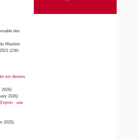
onsable des
 du Mastère
-2021 (13th
déo est devenu
 2026)
uary 2026)
-Enjmin : une
r 2025)