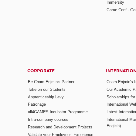
Immersity
Game Conf - Ga
CORPORATE
INTERNATIO
Be Cnam-Enjmin's Partner
Cnam-Enjmin's In
Take on our Students
Our Academic Pa
Apprenticeship Levy
Scholarships fo
Patronage
International W
all4GAMES Incubator Programme
Latest Internati
Intra-company courses
International Mas
English)
Research and Development Projects
Validate your Employees' Experience