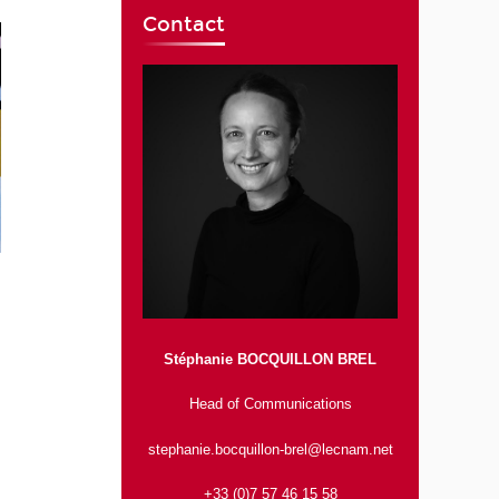
Contact
Stéphanie BOCQUILLON BREL
Head of Communications
stephanie.bocquillon-brel@lecnam.net
+33 (0)7 57 46 15 58